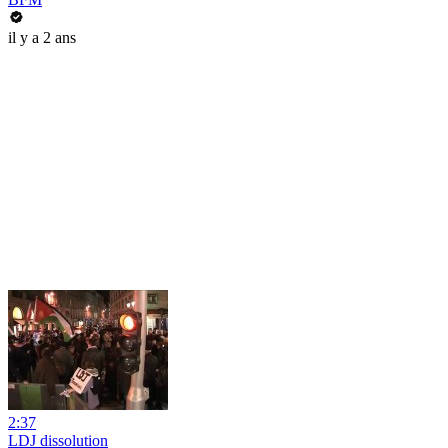
il y a 2 ans
2:37
LDJ dissolution