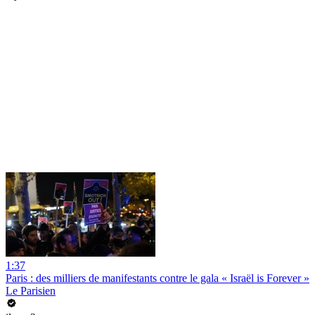
1:37
Paris : des milliers de manifestants contre le gala « Israël is Forever »
Le Parisien