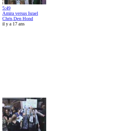
5:49
Amira versus Israel
Chris Den Hond
il y a 17 ans