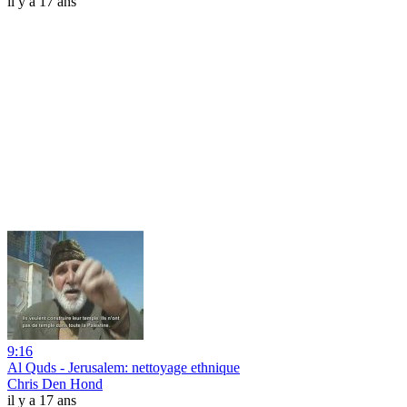
il y a 17 ans
9:16
Al Quds - Jerusalem: nettoyage ethnique
Chris Den Hond
il y a 17 ans