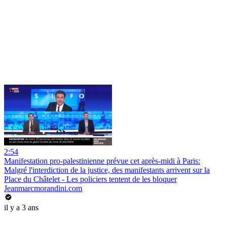
2:54
Manifestation pro-palestinienne prévue cet après-midi à Paris:
Malgré l'interdiction de la justice, des manifestants arrivent sur la
Place du Châtelet - Les policiers tentent de les bloquer
Jeanmarcmorandini.com
il y a 3 ans