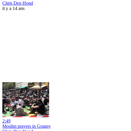
Chris Den Hond
il y a 14 ans
2:49
Moslim prayers in Gragny