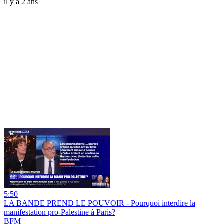
il y a 2 ans
5:50
LA BANDE PREND LE POUVOIR - Pourquoi interdire la
manifestation pro-Palestine à Paris?
BFM