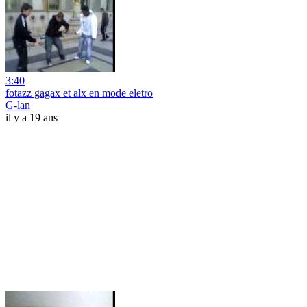
3:40
fotazz gagax et alx en mode eletro
G-lan
il y a 19 ans