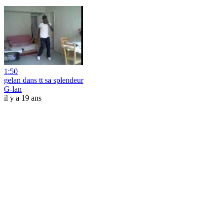
1:50
gelan dans tt sa splendeur
G-lan
il y a 19 ans