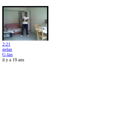
2:21
gelan
G-lan
il y a 19 ans