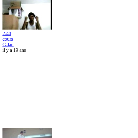
2:40
cours
G-lan
il y a 19 ans