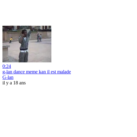
0:24
g-lan dance meme kan il est malade
G-lan
il y a 18 ans