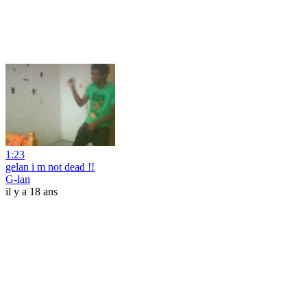
1:23
gelan i m not dead !!
G-lan
il y a 18 ans