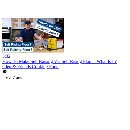
5:32
How To Make Self Raising Vs. Self Rising Flour - What Is It?
Glen & Friends Cooking Food
il y a 7 ans