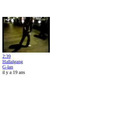
2:39
Hallalgang
G-lan
il y a 19 ans