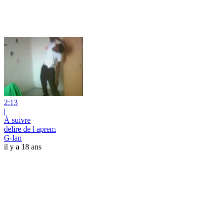
2:13
|
À suivre
delire de l aprem
G-lan
il y a 18 ans