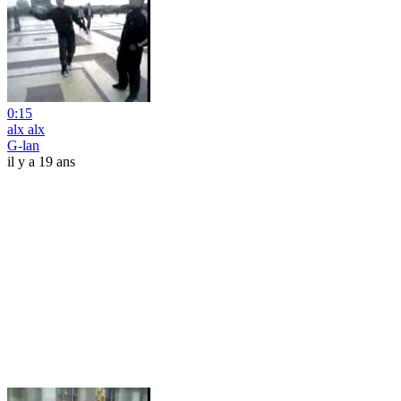
0:15
alx alx
G-lan
il y a 19 ans