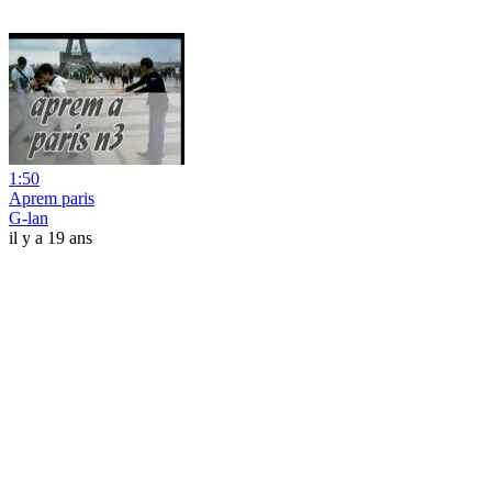
1:50
Aprem paris
G-lan
il y a 19 ans