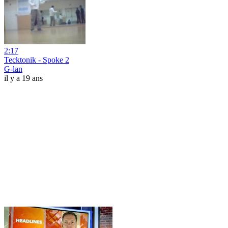
2:17
Tecktonik - Spoke 2
G-lan
il y a 19 ans