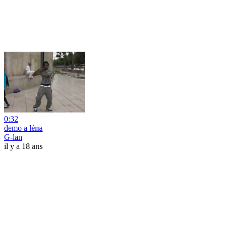
0:32
demo a léna
G-lan
il y a 18 ans