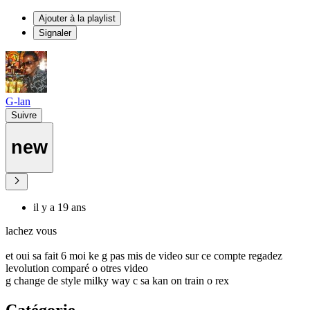
Ajouter à la playlist
Signaler
G-lan
Suivre
new
il y a 19 ans
lachez vous
et oui sa fait 6 moi ke g pas mis de video sur ce compte regadez
levolution comparé o otres video
g change de style milky way c sa kan on train o rex
Catégorie