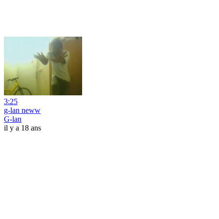
3:25
g-lan neww
G-lan
il y a 18 ans