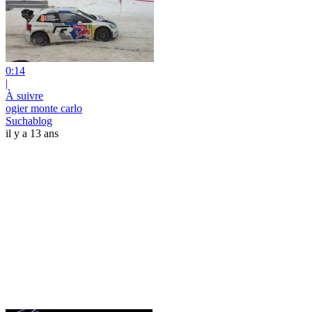
0:14
|
À suivre
ogier monte carlo
Suchablog
il y a 13 ans