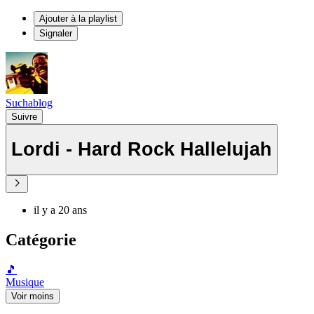
Ajouter à la playlist
Signaler
Suchablog
Suivre
Lordi - Hard Rock Hallelujah
il y a 20 ans
Catégorie
🎵
Musique
Voir moins