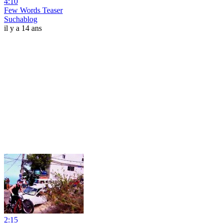
4:10
Few Words Teaser
Suchablog
il y a 14 ans
2:15