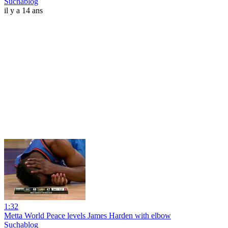
Suchablog
il y a 14 ans
1:32
Metta World Peace levels James Harden with elbow
Suchablog