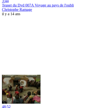
3:44
Teaser du Dvd 007A Voyage au pays de l'oubli
Christophe Ramage
il y a 14 ans
48:52