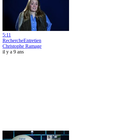
5:11
RechercheEntretien
Christophe Ramage
il y a 9 ans