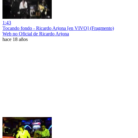
1:43
Tocando fondo - Ricardo Arjona [en VIVO] (Fragmento)
Web no Oficial de Ricardo Arjona
hace 18 años