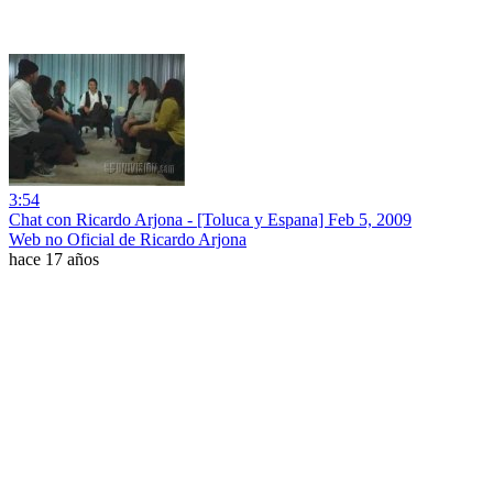
3:54
Chat con Ricardo Arjona - [Toluca y Espana] Feb 5, 2009
Web no Oficial de Ricardo Arjona
hace 17 años