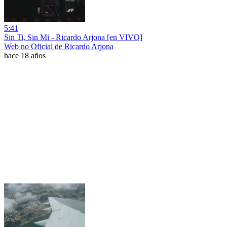
5:41
Sin Ti, Sin Mi - Ricardo Arjona [en VIVO]
Web no Oficial de Ricardo Arjona
hace 18 años