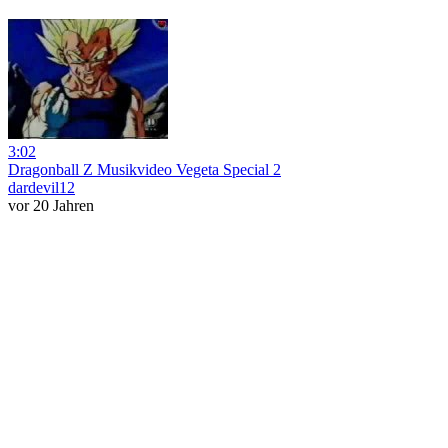
3:02
Dragonball Z Musikvideo Vegeta Special 2
dardevil12
vor 20 Jahren