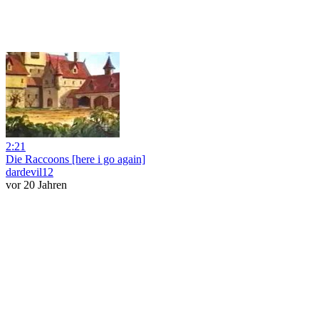
2:21
Die Raccoons [here i go again]
dardevil12
vor 20 Jahren