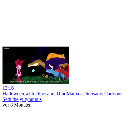
13:16
Halloween with Dinosaurs DinoMania - Dinosaurs Сartoons
Seth the yutyrannus
vor 8 Monaten