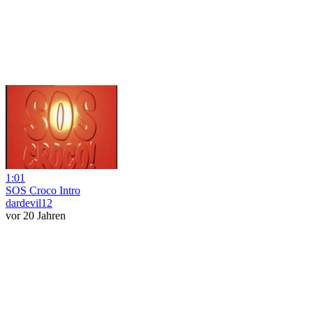
1:01
SOS Croco Intro
dardevil12
vor 20 Jahren