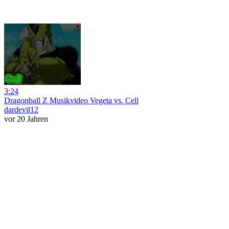
3:24
Dragonball Z Musikvideo Vegeta vs. Cell
dardevil12
vor 20 Jahren