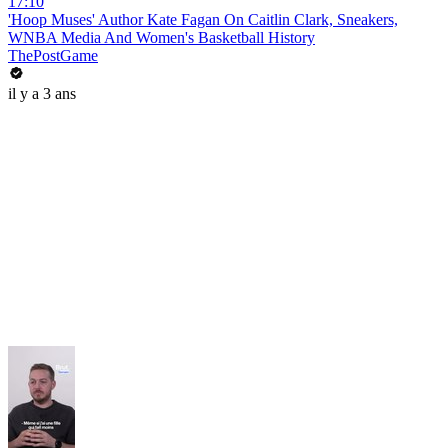
17:10
'Hoop Muses' Author Kate Fagan On Caitlin Clark, Sneakers,
WNBA Media And Women's Basketball History
ThePostGame
il y a 3 ans