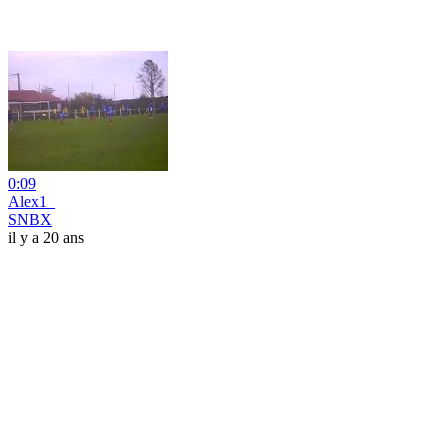
0:09
Alex1_
SNBX
il y a 20 ans