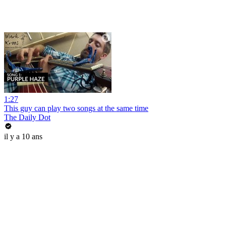
1:27
This guy can play two songs at the same time
The Daily Dot
il y a 10 ans