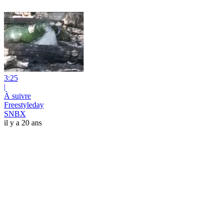
3:25
|
À suivre
Freestyleday
SNBX
il y a 20 ans