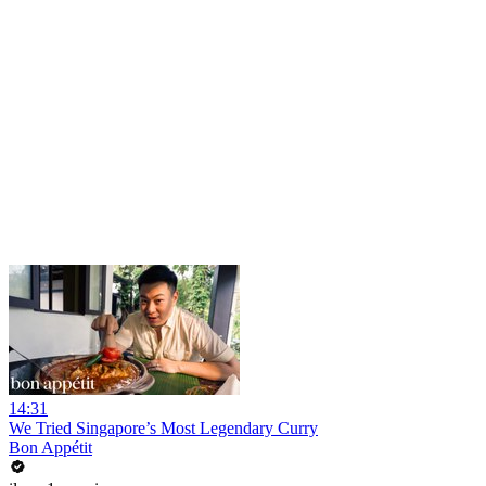
14:31
We Tried Singapore’s Most Legendary Curry
Bon Appétit