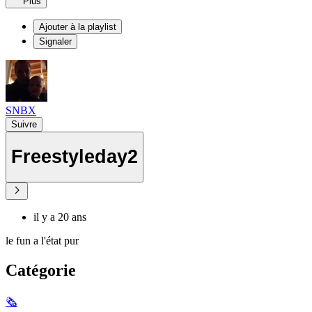
Plus
Ajouter à la playlist
Signaler
SNBX
Suivre
Freestyleday2
il y a 20 ans
le fun a l'état pur
Catégorie
🗞