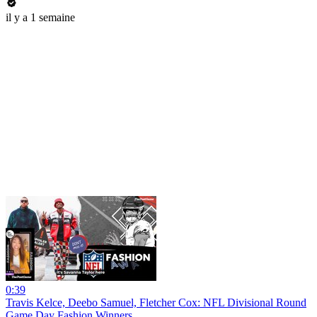
il y a 1 semaine
0:39
Travis Kelce, Deebo Samuel, Fletcher Cox: NFL Divisional Round
Game Day Fashion Winners