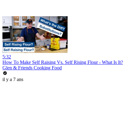
5:32
How To Make Self Raising Vs. Self Rising Flour - What Is It?
Glen & Friends Cooking Food
il y a 7 ans