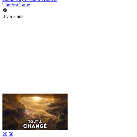
ThePostGame
il y a 3 ans
20:58