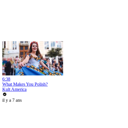
6:38
What Makes You Polish?
Kult America
il y a 7 ans