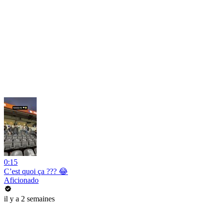
0:15
C’est quoi ça ??? 😂
Aficionado
il y a 2 semaines