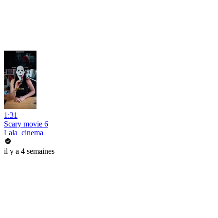
1:31
Scary movie 6
Lala_cinema
il y a 4 semaines