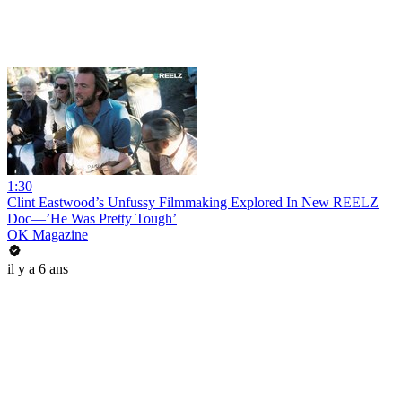
1:30
Clint Eastwood’s Unfussy Filmmaking Explored In New REELZ
Doc—’He Was Pretty Tough’
OK Magazine
il y a 6 ans