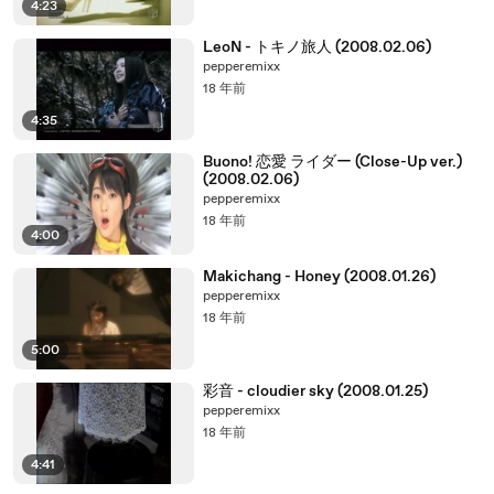
4:23
LeoN - トキノ旅人 (2008.02.06)
pepperemixx
18 年前
4:35
Buono! 恋愛 ライダー (Close-Up ver.)
(2008.02.06)
pepperemixx
18 年前
4:00
Makichang - Honey (2008.01.26)
pepperemixx
18 年前
5:00
彩音 - cloudier sky (2008.01.25)
pepperemixx
18 年前
4:41