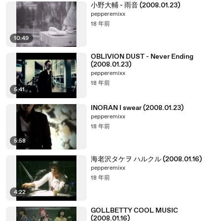
小野大輔 - 雨音 (2008.01.23)
pepperemixx
18 年前
10:49
OBLIVION DUST - Never Ending
(2008.01.23)
pepperemixx
18 年前
5:41
INORAN I swear (2008.01.23)
pepperemixx
18 年前
5:58
海老沢タケヲ ハルクル (2008.01.16)
pepperemixx
18 年前
4:22
GOLLBETTY COOL MUSIC
(2008.01.16)