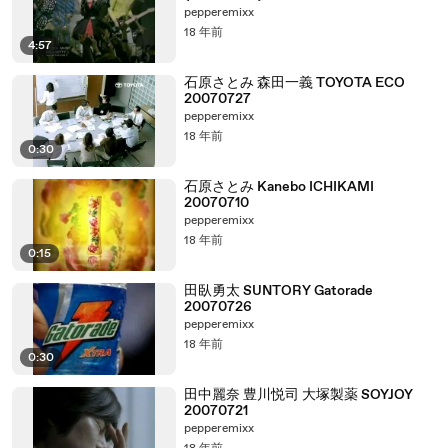
pepperemixx
18 年前
4:57
石原さとみ 森田一義 TOYOTA ECO
20070727
pepperemixx
18 年前
0:30
石原さとみ Kanebo ICHIKAMI
20070710
pepperemixx
18 年前
0:15
田臥勇太 SUNTORY Gatorade
20070726
pepperemixx
18 年前
0:30
田中麗奈 豊川悦司 大塚製薬 SOYJOY
20070721
pepperemixx