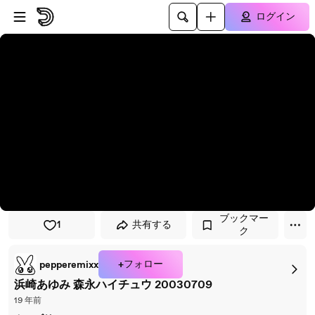
プレイヤーにスキップ
メインコンテンツにスキップ
ログイン
ブックマー
1
共有する
ク
+フォロー
pepperemixx
浜崎あゆみ 森永ハイチュウ 20030709
19 年前