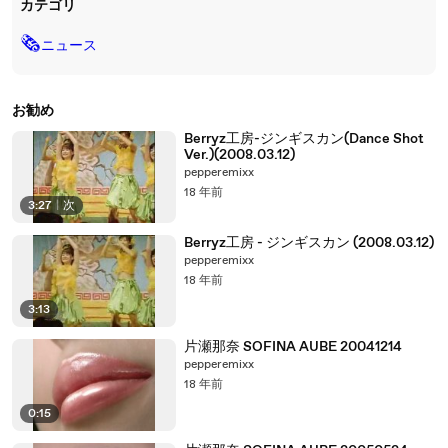
カテゴリ
🗞
ニュース
お勧め
Berryz工房-ジンギスカン(Dance Shot
Ver.)(2008.03.12)
pepperemixx
18 年前
3:27
|
次
Berryz工房 - ジンギスカン (2008.03.12)
pepperemixx
18 年前
3:13
片瀬那奈 SOFINA AUBE 20041214
pepperemixx
18 年前
0:15