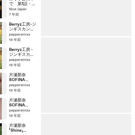
で 第1話・前
半
Nice Japan
7 年前
Berryz工房-ジ
ンギスカン
(Dance Shot
pepperemixx
Ver.)
18 年前
(2008.03.12)
Berryz工房 -
ジンギスカン
(2008.03.12)
pepperemixx
18 年前
片瀬那奈
SOFINA
AUBE
pepperemixx
20041214
18 年前
片瀬那奈
SOFINA
AUBE
pepperemixx
20050524
18 年前
片瀬那奈
「Shine」