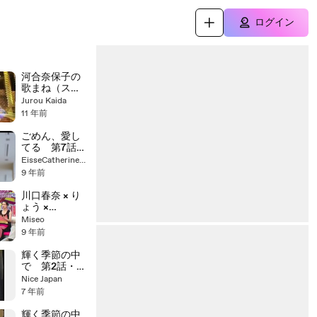
ログイン
河合奈保子の
歌まね（スマ
イル・フォ
Jurou Kaida
ー・ミー）山
11 年前
口知香
ごめん、愛し
てる 第7話
吉岡里帆まと
EisseCatherineEisseCatherine49549932
め【Riho
9 年前
Yoshioka】
川口春奈 × り
ょう ×
TOKIO 戸田
Miseo
恵梨香やバナ
9 年前
ナマン設楽が
りょうの意外
輝く季節の中
な素顔を暴露
で 第2話・前
半
Nice Japan
7 年前
輝く季節の中