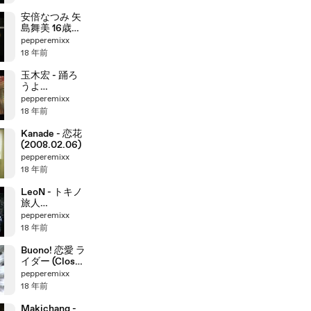
安倍なつみ 矢
島舞美 16歳の
恋なんて
pepperemixx
2008.02.06
18 年前
玉木宏 - 踊ろ
うよ
(2008.02.06)
pepperemixx
18 年前
Kanade - 恋花
(2008.02.06)
pepperemixx
18 年前
LeoN - トキノ
旅人
(2008.02.06)
pepperemixx
18 年前
Buono! 恋愛 ラ
イダー (Close-
Up ver.)
pepperemixx
(2008.02.06)
18 年前
Makichang -