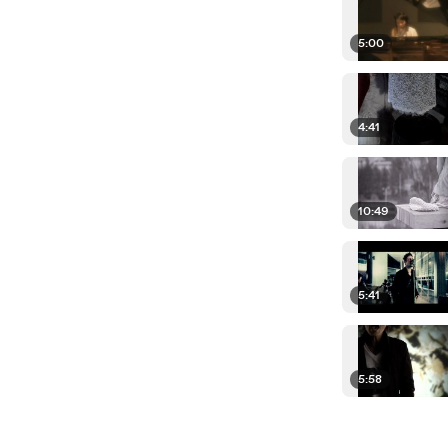
5:00
4:41
10:49
5:41
5:58