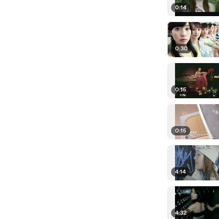
0:14
0:30
0:15
0:15
4:14
4:32