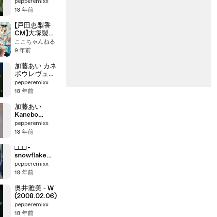
20030528
pepperemixx
18 年前
【戸田恵梨香
CM】大塚製
薬 SOYJOY
ここちゃんねる
「シンクロ」
9 年前
篇 30秒
加藤あい カネ
ボウレヴュー
Kanebo
pepperemixx
REVUE
18 年前
20060905
加藤あい
Kanebo
REVUE
pepperemixx
20070310
18 年前
□□□ -
snowflake
(2008.02.20)
pepperemixx
18 年前
奥井雅美 - W
(2008.02.06)
pepperemixx
18 年前