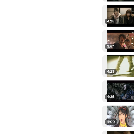
4:25
3:57
4:23
4:35
4:00