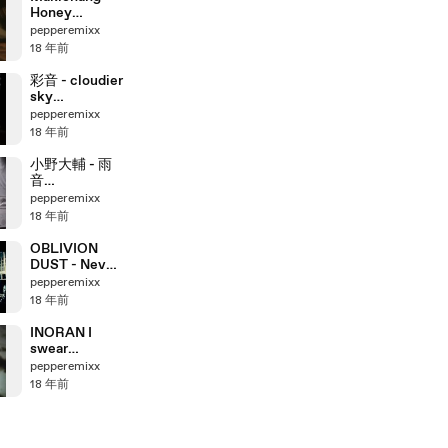
Honey
(2008.01.26)
pepperemixx
18 年前
彩音 - cloudier
sky
(2008.01.25)
pepperemixx
18 年前
小野大輔 - 雨
音
(2008.01.23)
pepperemixx
18 年前
OBLIVION
DUST - Never
Ending
pepperemixx
(2008.01.23)
18 年前
INORAN I
swear
(2008.01.23)
pepperemixx
18 年前