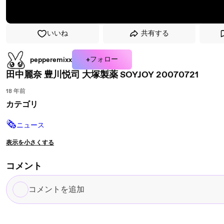
いいね
共有する
+フォロー
pepperemixx
田中麗奈 豊川悦司 大塚製薬 SOYJOY 20070721
18 年前
カテゴリ
🗞
ニュース
表示を小さくする
コメント
コ
メ
ン
ト