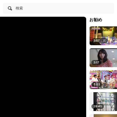
検索
お勧め
3:57
|
次
3:17
7:03
28:40