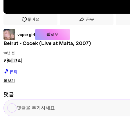
좋아요
공유
팔로우
vapor girl
Beirut - Cocek (Live at Malta, 2007)
19년 전
카테고리
🎵
뮤직
덜 보기
댓글
댓
글
을
추