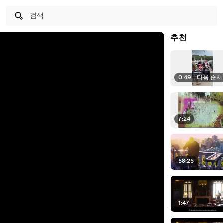
검색
추천
0:49
|
다음 순서
7:24
58:25
1:47