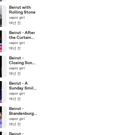
Beirut with
Rolling Stone
vapor girl
18년 전
Beirut - After
the Curtain
(Live at
vapor girl
Brisbane,
18년 전
2008)
Beirut -
Closing Song
(Live at
vapor girl
Brisbane,
18년 전
2008)
Beirut - A
Sunday Smile
(Live at
vapor girl
Brisbane,
18년 전
2008)
Beirut -
Brandenburg
(Live at
vapor girl
Brisbane,
18년 전
2008)
Beirut -