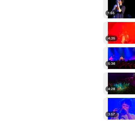
1:55
4:35
5:36
4:28
3:57