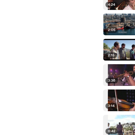
4:24
2:05
2:15
3:36
3:14
0:42