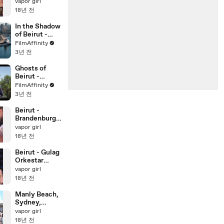
(Live at
vapor girl
Glastonbury,
18년 전
2007)
In the Shadow
of Beirut -
Trailer
FilmAffinity
3년 전
Ghosts of
Beirut -
Official Trailer
FilmAffinity
3년 전
Beirut -
Brandenburg
(Live at
vapor girl
Glastonbury,
18년 전
2007)
Beirut - Gulag
Orkestar
(Live at
vapor girl
Glastonbury,
18년 전
2007)
Manly Beach,
Sydney,
Australia
vapor girl
18년 전