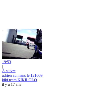
19:53
|
À suivre
adrien au mans le 121009
kiki team KIKILOLO
il y a 17 ans