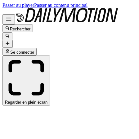
Passer au player
Passer au contenu principal
Rechercher
Se connecter
Regarder en plein écran