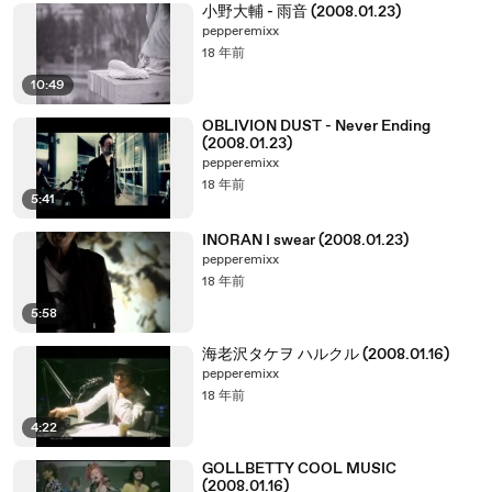
小野大輔 - 雨音 (2008.01.23)
pepperemixx
18 年前
10:49
OBLIVION DUST - Never Ending
(2008.01.23)
pepperemixx
18 年前
5:41
INORAN I swear (2008.01.23)
pepperemixx
18 年前
5:58
海老沢タケヲ ハルクル (2008.01.16)
pepperemixx
18 年前
4:22
GOLLBETTY COOL MUSIC
(2008.01.16)