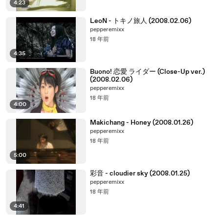
4:23
LeoN - トキノ旅人 (2008.02.06)
pepperemixx
18 年前
4:35
Buono! 恋愛 ライダー (Close-Up ver.)
(2008.02.06)
pepperemixx
18 年前
4:00
Makichang - Honey (2008.01.26)
pepperemixx
18 年前
5:00
彩音 - cloudier sky (2008.01.25)
pepperemixx
18 年前
4:41