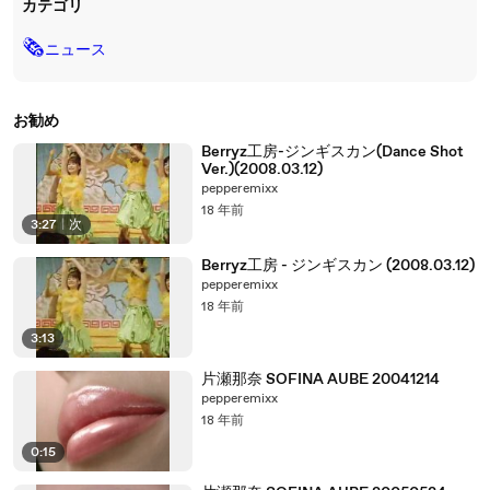
カテゴリ
🗞
ニュース
お勧め
Berryz工房-ジンギスカン(Dance Shot
Ver.)(2008.03.12)
pepperemixx
18 年前
3:27
|
次
Berryz工房 - ジンギスカン (2008.03.12)
pepperemixx
18 年前
3:13
片瀬那奈 SOFINA AUBE 20041214
pepperemixx
18 年前
0:15