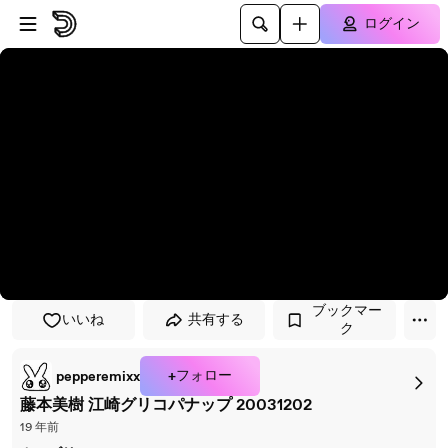
プレイヤーにスキップ
メインコンテンツにスキップ
ログイン
ブックマー
いいね
共有する
ク
+フォロー
pepperemixx
藤本美樹 江崎グリコパナップ 20031202
19 年前