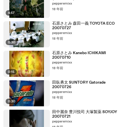
pepperemixx
18 年前
4:57
石原さとみ 森田一義 TOYOTA ECO
20070727
pepperemixx
18 年前
0:30
石原さとみ Kanebo ICHIKAMI
20070710
pepperemixx
18 年前
0:15
田臥勇太 SUNTORY Gatorade
20070726
pepperemixx
18 年前
0:30
田中麗奈 豊川悦司 大塚製薬 SOYJOY
20070721
pepperemixx