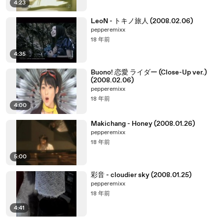
4:23
LeoN - トキノ旅人 (2008.02.06)
pepperemixx
18 年前
4:35
Buono! 恋愛 ライダー (Close-Up ver.)
(2008.02.06)
pepperemixx
18 年前
4:00
Makichang - Honey (2008.01.26)
pepperemixx
18 年前
5:00
彩音 - cloudier sky (2008.01.25)
pepperemixx
18 年前
4:41