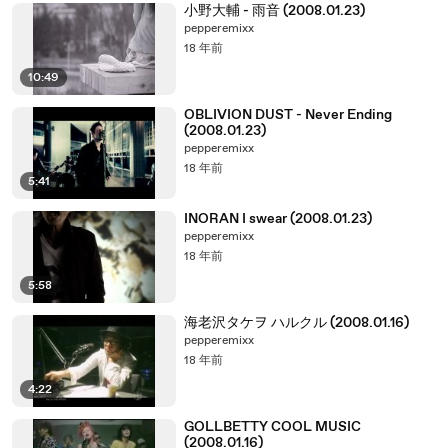
小野大輔 - 雨音 (2008.01.23)
pepperemixx
18 年前
10:49
OBLIVION DUST - Never Ending
(2008.01.23)
pepperemixx
18 年前
5:41
INORAN I swear (2008.01.23)
pepperemixx
18 年前
5:58
海老沢タケヲ ハルクル (2008.01.16)
pepperemixx
18 年前
4:22
GOLLBETTY COOL MUSIC
(2008.01.16)