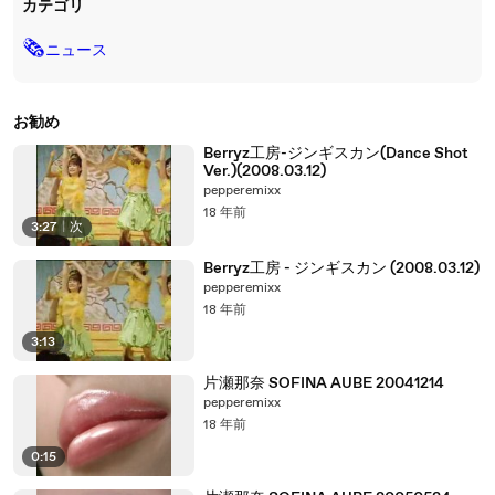
カテゴリ
🗞
ニュース
お勧め
Berryz工房-ジンギスカン(Dance Shot
Ver.)(2008.03.12)
pepperemixx
18 年前
3:27
|
次
Berryz工房 - ジンギスカン (2008.03.12)
pepperemixx
18 年前
3:13
片瀬那奈 SOFINA AUBE 20041214
pepperemixx
18 年前
0:15