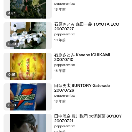
pepperemixx
18 年前
4:57
石原さとみ 森田一義 TOYOTA ECO
20070727
pepperemixx
18 年前
0:30
石原さとみ Kanebo ICHIKAMI
20070710
pepperemixx
18 年前
0:15
田臥勇太 SUNTORY Gatorade
20070726
pepperemixx
18 年前
0:30
田中麗奈 豊川悦司 大塚製薬 SOYJOY
20070721
pepperemixx