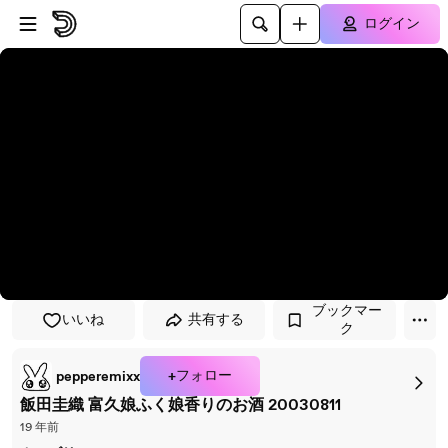
プレイヤーにスキップ
メインコンテンツにスキップ
ログイン
ブックマー
いいね
共有する
ク
+フォロー
pepperemixx
飯田圭織 富久娘ふく娘香りのお酒 20030811
19 年前