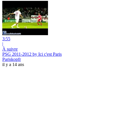
3:55
|
À suivre
PSG 2011-2012 by Ici c'est Paris
Pariskopfr
il y a 14 ans