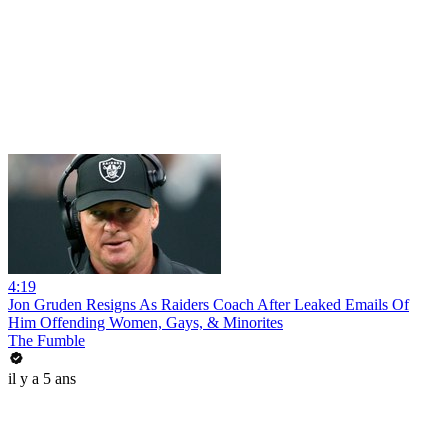
4:19
Jon Gruden Resigns As Raiders Coach After Leaked Emails Of
Him Offending Women, Gays, & Minorites
The Fumble
il y a 5 ans