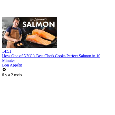
14:51
How One of NYC’s Best Chefs Cooks Perfect Salmon in 10
Minutes
Bon Appétit
il y a 2 mois