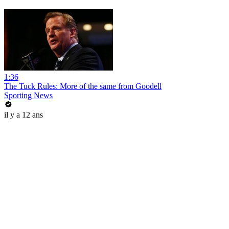
1:36
The Tuck Rules: More of the same from Goodell
Sporting News
il y a 12 ans