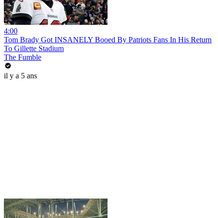
4:00
Tom Brady Got INSANELY Booed By Patriots Fans In His Return
To Gillette Stadium
The Fumble
il y a 5 ans