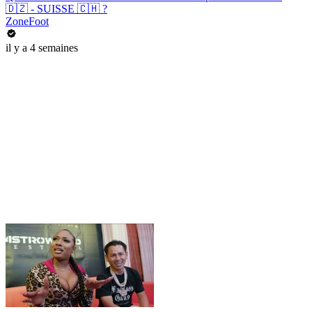
🇩🇿 - SUISSE 🇨🇭 ?
ZoneFoot
il y a 4 semaines