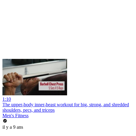
1:10
The upper-body inner-beast workout for big, strong, and shredded
shoulders, pecs, and triceps
Men's Fitness
il y a 9 ans