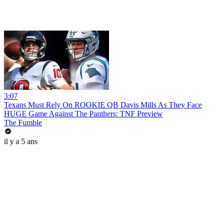
3:07
Texans Must Rely On ROOKIE QB Davis Mills As They Face
HUGE Game Against The Panthers: TNF Preview
The Fumble
il y a 5 ans