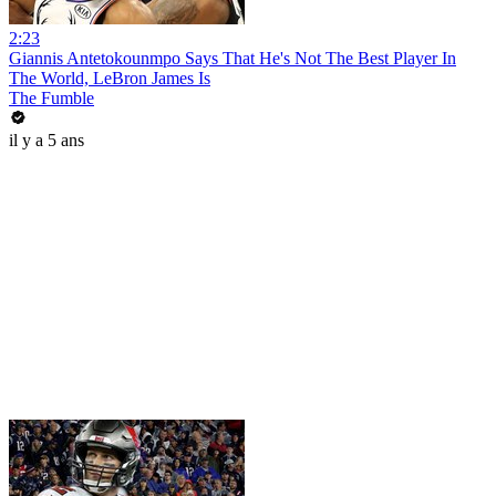
2:23
Giannis Antetokounmpo Says That He's Not The Best Player In
The World, LeBron James Is
The Fumble
il y a 5 ans