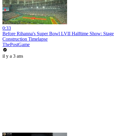
0:33
Before Rihanna's Super Bowl LVII Halftime Show: Stage
Construction Timelapse
ThePostGame
il y a 3 ans