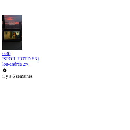
0:30
❕SPOIL HOTD S3 ❕
lou-andréa ౨ৎ
il y a 6 semaines