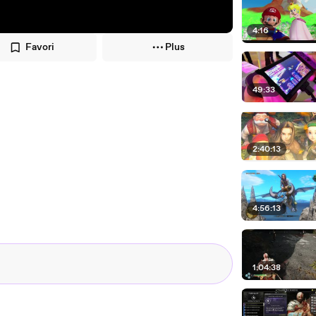
4:16
Favori
Plus
49:33
2:40:13
4:56:13
1:04:38