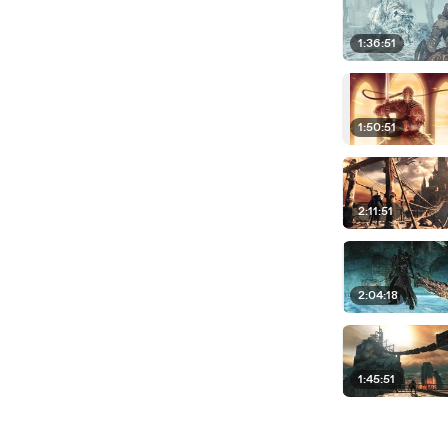
1:36:51
1:50:51
2:11:51
2:04:18
1:45:51