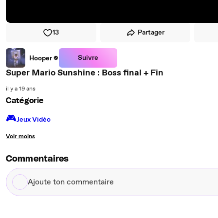
13
Partager
Suivre
Hooper
Super Mario Sunshine : Boss final + Fin
il y a 19 ans
Catégorie
🎮️
Jeux Vidéo
Voir moins
Commentaires
Ajoute
ton
commentaire