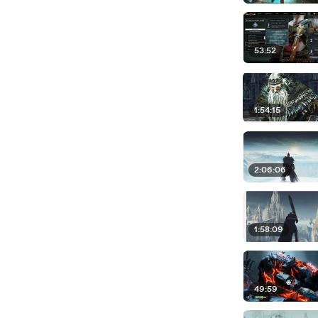
53:52
1:54:15
2:06:06
1:58:09
49:59