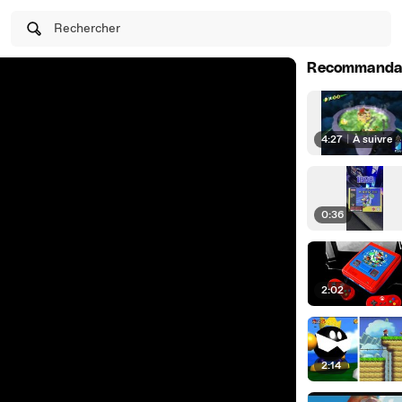
Rechercher
Recommanda
4:27
|
À suivre
0:36
2:02
2:14