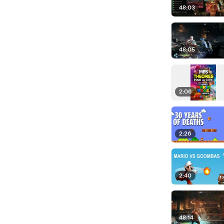
48:03
48:05
2:06
2:26
2:40
48:14