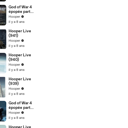
God of War 4
épopée part
32
Hooper
il y a 8 ans
Hooper Live
(941)
Hooper
il y a 8 ans
Hooper Live
(940)
Hooper
il y a 8 ans
Hooper Live
(939)
Hooper
il y a 8 ans
God of War 4
épopée part
30
Hooper
il y a 8 ans
Hooper Live