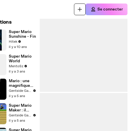
Se connecter
tions
Super Mario
Sunshine - Fin
Hitek
il y a 10 ans
Super Mario
World
MentoSz
il y a 3 ans
Mario : une
magnifique
Super NES
Gentside Gaming
customisée
il y a 5 ans
sur le thème
de Super
Super Mario
Mario World
Maker : il
recrée le
Gentside Gaming
premier
il y a 5 ans
niveau culte
de Super
Super Mario