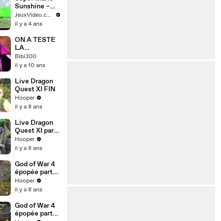
Mario 64 !
Sunshine –
Crédits de fin
JeuxVideo.com
il y a 4 ans
ON A TESTE
LA
NINTENDO
Bibi300
SWITCH ! Nos
il y a 10 ans
impressions
sans détour
Live Dragon
Quest XI FIN
Hooper
il y a 8 ans
Live Dragon
Quest XI part
27
Hooper
il y a 8 ans
God of War 4
épopée part
37
Hooper
il y a 8 ans
God of War 4
épopée part