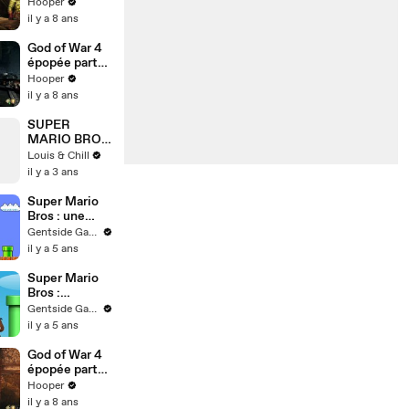
36
Hooper
il y a 8 ans
God of War 4
épopée part
35
Hooper
il y a 8 ans
SUPER
MARIO BROS
2 - MES
Louis & Chill
THÉORIES
il y a 3 ans
Super Mario
Bros : une
compilation
Gentside Gaming
de toutes les
il y a 5 ans
morts
possibles de
Super Mario
Mario !
Bros :
découvrez
Gentside Gaming
comment les
il y a 5 ans
goombas sont
entrés en
God of War 4
guerre contre
épopée part
Mario
34
Hooper
il y a 8 ans