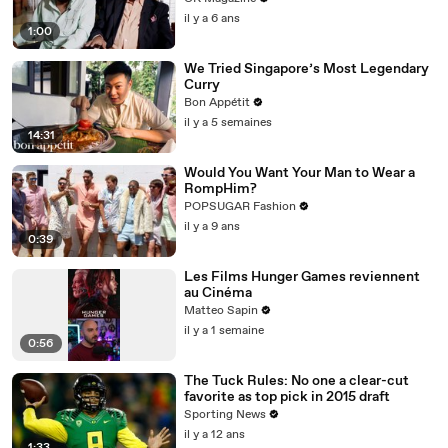
il y a 6 ans
1:00
We Tried Singapore’s Most Legendary
Curry
Bon Appétit
il y a 5 semaines
14:31
Would You Want Your Man to Wear a
RompHim?
POPSUGAR Fashion
il y a 9 ans
0:39
Les Films Hunger Games reviennent
au Cinéma
Matteo Sapin
il y a 1 semaine
0:56
The Tuck Rules: No one a clear-cut
favorite as top pick in 2015 draft
Sporting News
il y a 12 ans