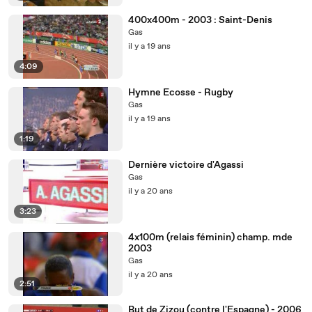
400x400m - 2003 : Saint-Denis
Gas
il y a 19 ans
4:09
Hymne Ecosse - Rugby
Gas
il y a 19 ans
1:19
Dernière victoire d'Agassi
Gas
il y a 20 ans
3:23
4x100m (relais féminin) champ. mde
2003
Gas
il y a 20 ans
2:51
But de Zizou (contre l'Espagne) - 2006