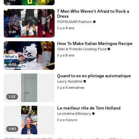
1:33
7 Men Who Weren't Afraid to Rock a
Dress
POPSUGAR Fashion
il y a 9 ans
0:41
How To Make Italian Meringue Recipe
Glen & Friends Cooking Food
il y a 8 ans
4:33
Quand tu es en pilotage automatique
Laury Aucalme
il y a 5 semaines
1:22
Le meilleur rôle de Tom Holland
Le cinéma d'Amaury
il y a 4 jours
1:40