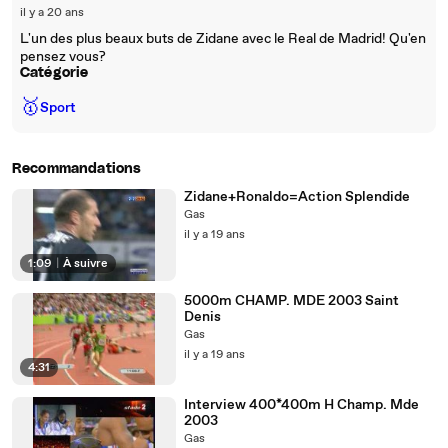
il y a 20 ans
L'un des plus beaux buts de Zidane avec le Real de Madrid! Qu'en
pensez vous?
Catégorie
🥇
Sport
Recommandations
Zidane+Ronaldo=Action Splendide
Gas
il y a 19 ans
1:09
|
À suivre
5000m CHAMP. MDE 2003 Saint
Denis
Gas
il y a 19 ans
4:31
Interview 400*400m H Champ. Mde
2003
Gas