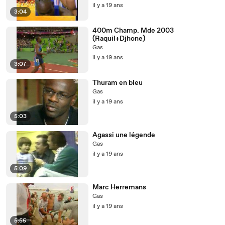
il y a 19 ans
3:04
400m Champ. Mde 2003
(Raquil+Djhone)
Gas
il y a 19 ans
3:07
Thuram en bleu
Gas
il y a 19 ans
5:03
Agassi une légende
Gas
il y a 19 ans
5:09
Marc Herremans
Gas
il y a 19 ans
5:55