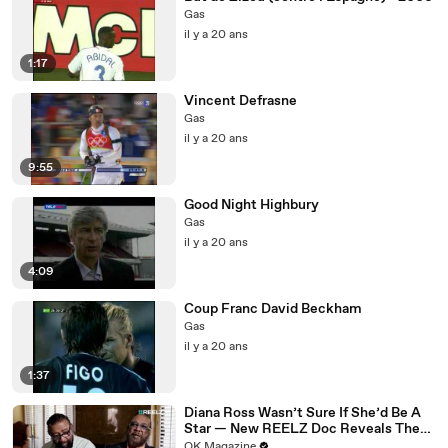
Gas
il y a 20 ans
1:17
Vincent Defrasne
Gas
il y a 20 ans
9:55
Good Night Highbury
Gas
il y a 20 ans
4:09
Coup Franc David Beckham
Gas
il y a 20 ans
1:37
Diana Ross Wasn’t Sure If She’d Be A
Star — New REELZ Doc Reveals The
Reason Why
OK Magazine