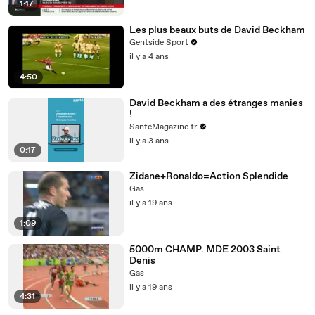
1:17
Les plus beaux buts de David Beckham
Gentside Sport
il y a 4 ans
4:50
David Beckham a des étranges manies
!
SantéMagazine.fr
il y a 3 ans
0:17
Zidane+Ronaldo=Action Splendide
Gas
il y a 19 ans
1:09
5000m CHAMP. MDE 2003 Saint
Denis
Gas
il y a 19 ans
4:31