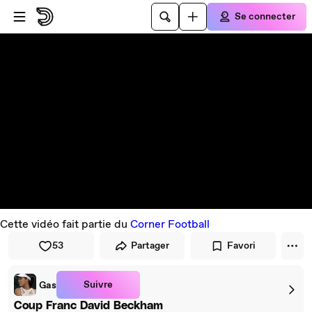
Passer au player
Passer au contenu principal
Se connecter
Cette vidéo fait partie du
Corner Football
53
Partager
Favori
Suivre
Gas
Coup Franc David Beckham