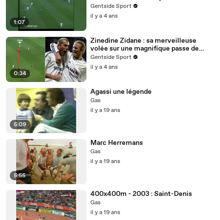
les temps"
Gentside Sport
il y a 4 ans
1:07
Zinedine Zidane : sa merveilleuse
volée sur une magnifique passe de
David Beckam
Gentside Sport
il y a 4 ans
0:34
Agassi une légende
Gas
il y a 19 ans
5:09
Marc Herremans
Gas
il y a 19 ans
5:55
400x400m - 2003 : Saint-Denis
Gas
il y a 19 ans