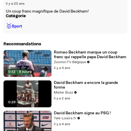
il y a 20 ans
Un coup franc magnifique de David Beckham!
Catégorie
🥇
Sport
Recommandations
Romeo Beckham marque un coup
franc qui rappelle papa David Beckham
Zoomin.TV Belgique
il y a 4 ans
0:52
|
À suivre
David Beckham a encore la grande
forme
Mister Buzz
il y a 2 ans
0:29
David Beckham signe au PSG !
Tele-Loisirs.fr
il y a 4 ans