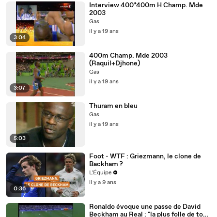
Interview 400*400m H Champ. Mde
2003
Gas
il y a 19 ans
3:04
400m Champ. Mde 2003
(Raquil+Djhone)
Gas
il y a 19 ans
3:07
Thuram en bleu
Gas
il y a 19 ans
5:03
Foot - WTF : Griezmann, le clone de
Backham ?
L'Équipe
il y a 9 ans
0:36
Ronaldo évoque une passe de David
Beckham au Real : "la plus folle de tous