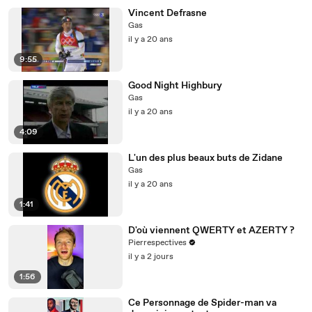
Vincent Defrasne
Gas
il y a 20 ans
9:55
Good Night Highbury
Gas
il y a 20 ans
4:09
L'un des plus beaux buts de Zidane
Gas
il y a 20 ans
1:41
D'où viennent QWERTY et AZERTY ?
Pierrespectives
il y a 2 jours
1:56
Ce Personnage de Spider-man va