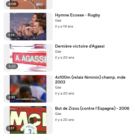
4:09
Hymne Ecosse - Rugby
Gas
il y a 19 ans
1:19
Dernière victoire d'Agassi
Gas
il y a 20 ans
3:23
4x100m (relais féminin) champ. mde
2003
Gas
il y a 20 ans
2:51
But de Zizou (contre l'Espagne) - 2006
Gas
il y a 20 ans
1:17