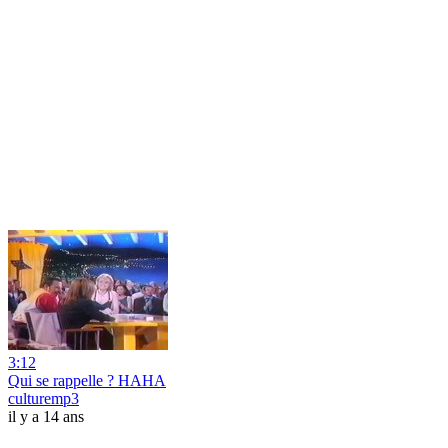
3:12
Qui se rappelle ? HAHA
culturemp3
il y a 14 ans