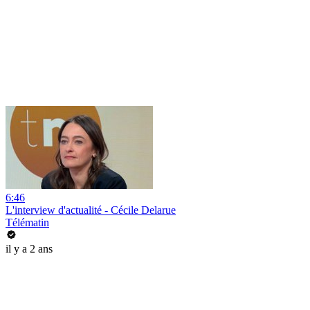
6:46
L'interview d'actualité - Cécile Delarue
Télématin
il y a 2 ans