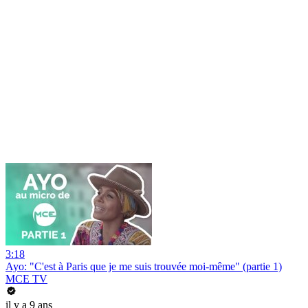
3:18
Ayo: "C'est à Paris que je me suis trouvée moi-même" (partie 1)
MCE TV
il y a 9 ans