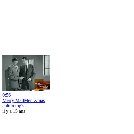
0:56
Merry MadMen Xmas
culturemp3
il y a 15 ans