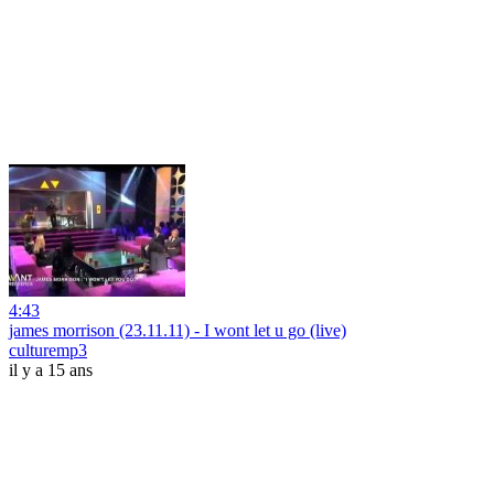
4:43
james morrison (23.11.11) - I wont let u go (live)
culturemp3
il y a 15 ans