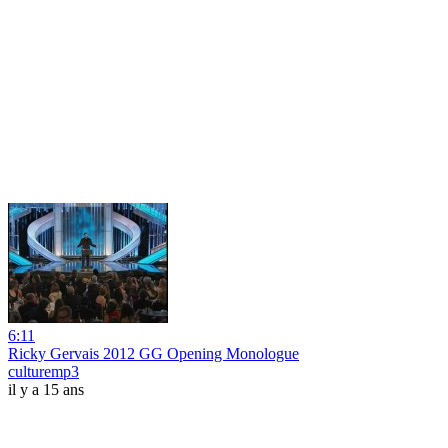
6:11
Ricky Gervais 2012 GG Opening Monologue
culturemp3
il y a 15 ans