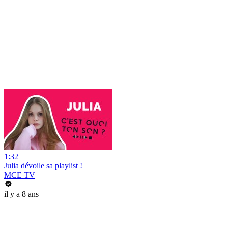
1:32
Julia dévoile sa playlist !
MCE TV
il y a 8 ans