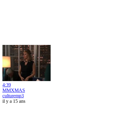
4:39
MMXMAS
culturemp3
il y a 15 ans