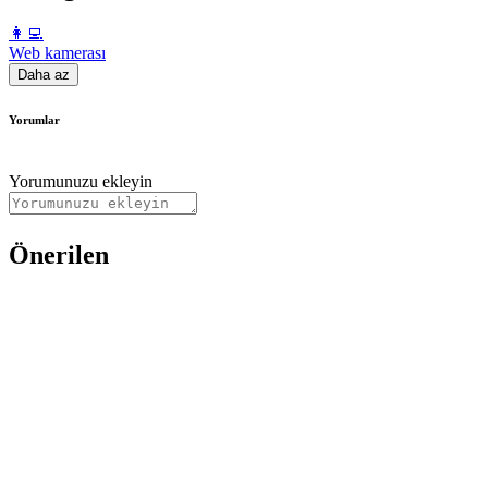
️👩‍💻️
Web kamerası
Daha az
Yorumlar
Yorumunuzu ekleyin
Önerilen