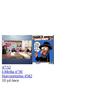
47:52
I-Media n°36
Harcourturina 4582
10 yıl önce