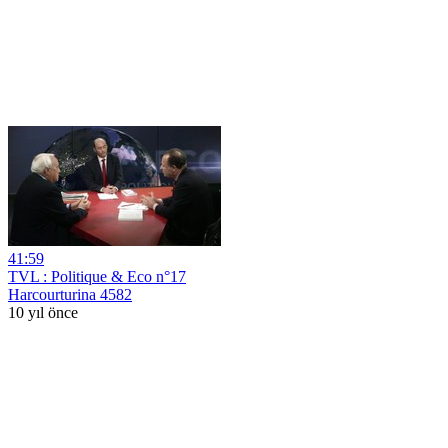
41:59
TVL : Politique & Eco n°17
Harcourturina 4582
10 yıl önce