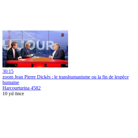
30:15
zoom Jean Pierre Dickès : le transhumanisme ou la fin de lespèce
humaine
Harcourturina 4582
10 yıl önce