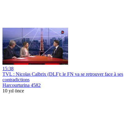
15:38
TVL : Nicolas Calbrix (DLF): le FN va se retrouver face à ses
contradictions
Harcourturina 4582
10 yıl önce