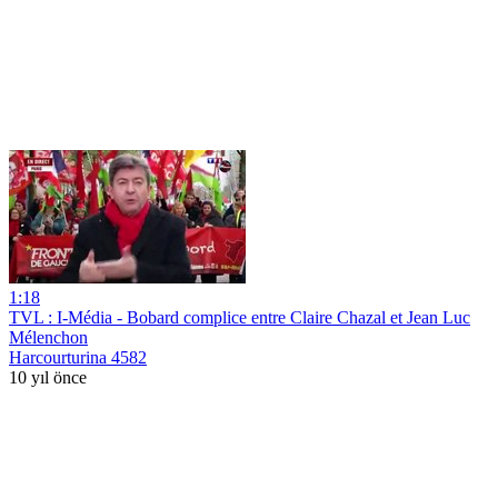
1:18
TVL : I-Média - Bobard complice entre Claire Chazal et Jean Luc
Mélenchon
Harcourturina 4582
10 yıl önce