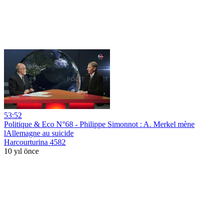
53:52
Politique & Eco N°68 - Philippe Simonnot : A. Merkel mène
lAllemagne au suicide
Harcourturina 4582
10 yıl önce