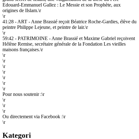
Edouard-Emmanuel Gallez : Le Messie et son Prophète, aux
origines de lIslam.\r
\r
41:28 - ART - Anne Brassié reçoit Béatrice Roche-Gardies, élève du
peintre Philippe Lejeune, et peintre de lair.\r
\r
59:42 - PATRIMOINE - Anne Brassié et Maxime Gabriel reçoivent
Hélène Remise, secrétaire générale de la Fondation Les vieilles
maisons françaises.\r
\r
\r
\r
\r
\r
\r
\r
Pour nous soutenir :\r
\r
\r
\r
Ou directement via Facebook :\r
\r
Kategori