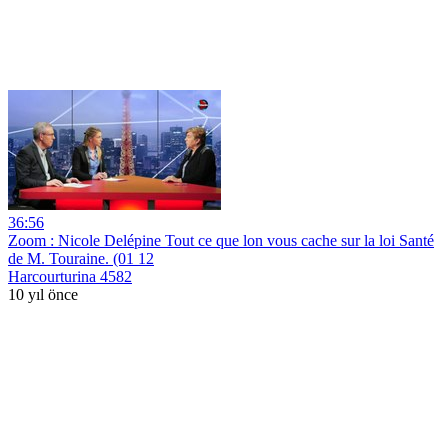
36:56
Zoom : Nicole Delépine Tout ce que lon vous cache sur la loi Santé
de M. Touraine. (01 12
Harcourturina 4582
10 yıl önce