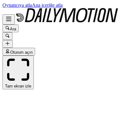
Oynatıcıya atla
Ana içeriğe atla
Ara
Oturum açın
Tam ekran izle