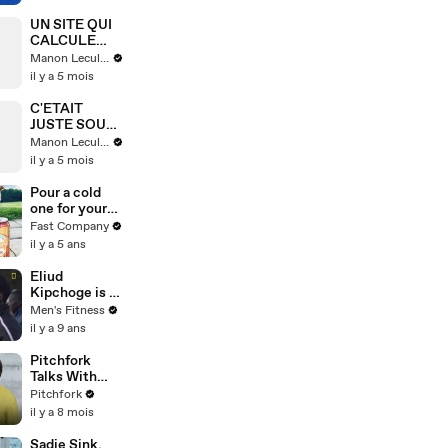
UN SITE QUI
CALCULE
TON
Manon Leculnu
BODYCOUNT
il y a 5 mois
?
C'ETAIT
JUSTE SOUS
NOS YEUX !
Manon Leculnu
il y a 5 mois
Pour a cold
one for your
dog with
Fast Company
Anheuser-
il y a 5 ans
Busch’s latest
brew
Eliud
Kipchoge is a
perfect
Men's Fitness
marathoner.
il y a 9 ans
Here's how
Breaking2
Pitchfork
scientists
Talks With
made him
james K:
Pitchfork
faster.
"Friend,"
il y a 8 mois
Cyborgs, &
Vocal
Sadie Sink,