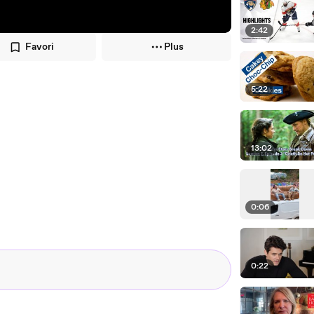
2:42
Favori
Plus
5:22
13:02
0:06
0:22