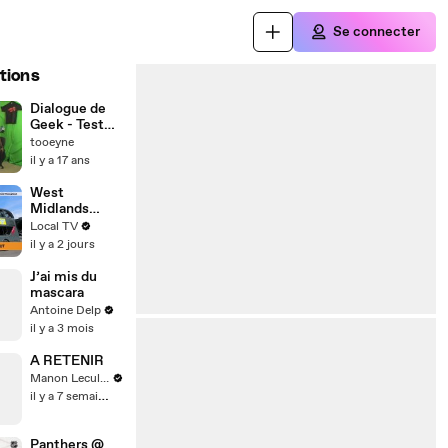
Se connecter
tions
Dialogue de
Geek - Test
Encodage
tooeyne
1Min
il y a 17 ans
West
Midlands
buses set for
Local TV
biggest
il y a 2 jours
shake-up in
decades
J’ai mis du
mascara
Antoine Delp
il y a 3 mois
A RETENIR
Manon Leculnu
il y a 7 semaines
Panthers @