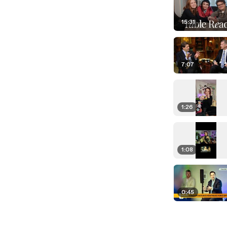
15:31
7:07
1:26
1:08
0:45