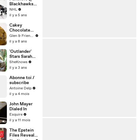
Blackhawks
4/29/21 | NHL
NHL
Highlights
il y a 5 ans
Cakey
Chocolate
Chip Cookie
Glen & Friends Cooking Food
Recipe
il y a 8 ans
'Outlander'
Stars Sarah
Collier & Hugh
SheKnows
Ross on That
il y a 3 ans
Big Death
Scene and
Abonne toi /
Working with
subscribe
Sam Heughan
Antoine Delp
& Caitríona
il y a 4 mois
Balfe
John Mayer
Dialed In
Esquire
il y a 11 mois
The Epstein
Files Reveal