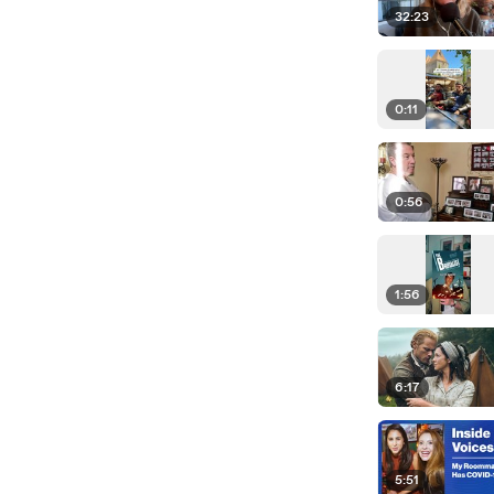
32:23
0:11
0:56
1:56
6:17
5:51