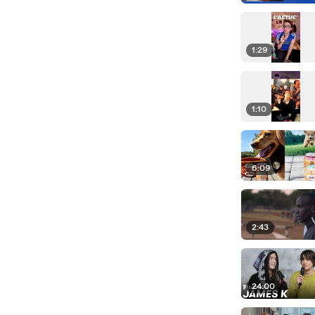
1:29
1:10
6:09
2:43
24:00