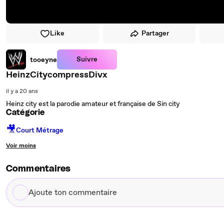
Like
Partager
Suivre
tooeyne
HeinzCitycompressDivx
il y a 20 ans
Heinz city est la parodie amateur et française de Sin city
Catégorie
🎥
Court Métrage
Voir moins
Commentaires
Ajoute
ton
commentaire