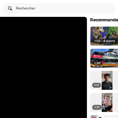
Rechercher
Recommanda
1:03
|
À suivre
1:30
1:11
1:31