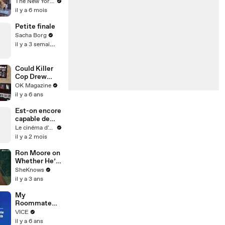
What Trump
The New Yorker
Knew | The
il y a 6 mois
New Yorker
Interview
Petite finale
Sacha Borg
il y a 3 semaines
Could Killer
Cop Drew
Peterson
OK Magazine
Have Been
il y a 6 ans
Stopped?
REELZ Doc
Est-on encore
Explores The
capable de
Murder:
mater un film
Le cinéma d'Amaury
Watch
de 3h chez soi
il y a 2 mois
?
Ron Moore on
Whether He’ll
Return For
SheKnows
the End of
il y a 3 ans
'Outlander'
My
Roommate
Has COVID-19
VICE
il y a 6 ans