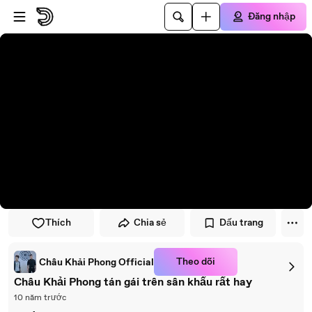
Đi đến trình phát
Đi đến nội dung chính
Đăng nhập
Thích
Chia sẻ
Dấu trang
Theo dõi
Châu Khải Phong Official
Châu Khải Phong tán gái trên sân khấu rất hay
10 năm trước