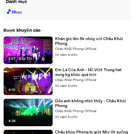
Danh mục
🎵
Nhạc
Được khuyến cáo
Khán giả lên Sk nhảy với Châu Khải
Phong
Châu Khải Phong Official
10 năm trước
2:57
|
Sắp Tới
Em Là Của Anh - Hồ Việt Trung hát
xong kg khóc quá trời
Châu Khải Phong Official
10 năm trước
4:10
Dẩu anh không nhìn thấy - Châu Khải
Phong
Châu Khải Phong Official
10 năm trước
4:38
Châu khảo Phong bị giật Mic lôi xuống