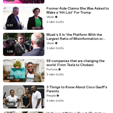
Former Aide Claims She Was Asked to
Make a ‘Hit List’ For Trump
Veuer
3 năm trước
0:51
Musk’s X Is ‘the Platform With the
Largest Ratio of Misinformation or
Disinformation’ Amongst All Social
Veuer
Media Platforms
3 năm trước
1:08
59 companies that are changing the
world: From Tesla to Chobani
Fortune
3 năm trước
4:50
3 Things to Know About Coco Gauff's
Parents
People
3 năm trước
0:46