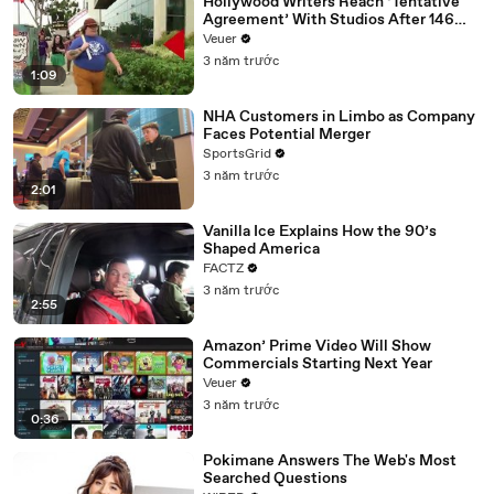
Hollywood Writers Reach ‘Tentative
Agreement’ With Studios After 146
Day Strike
Veuer
3 năm trước
1:09
NHA Customers in Limbo as Company
Faces Potential Merger
SportsGrid
3 năm trước
2:01
Vanilla Ice Explains How the 90’s
Shaped America
FACTZ
3 năm trước
2:55
Amazon’ Prime Video Will Show
Commercials Starting Next Year
Veuer
3 năm trước
0:36
Pokimane Answers The Web's Most
Searched Questions