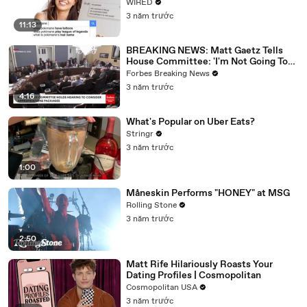
WIRED
3 năm trước
11:13
BREAKING NEWS: Matt Gaetz Tells
House Committee: 'I'm Not Going To
Vote For A Continuing Resolution'
Forbes Breaking News
3 năm trước
4:16
What's Popular on Uber Eats?
Stringr
3 năm trước
1:00
Måneskin Performs "HONEY" at MSG
Rolling Stone
3 năm trước
2:50
Matt Rife Hilariously Roasts Your
Dating Profiles | Cosmopolitan
Cosmopolitan USA
3 năm trước