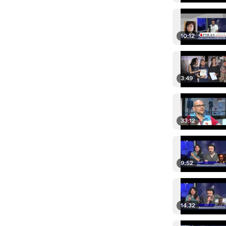
10:12
3:49
33:12
9:52
14:32