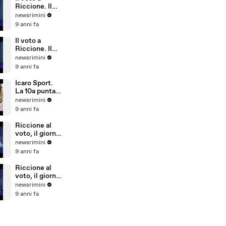
Riccione)
Riccione. Il
commento di
newsrimini
Parmeggiani
9 anni fa
del PD
Il voto a
Riccione. Il
commento di
newsrimini
Dionigi
9 anni fa
Palazzi di
Forza Italia
Icaro Sport.
La 10a puntata
del reality
newsrimini
sulla
9 anni fa
Giovanile
Rimini alla
Riccione al
Barcellona
voto, il giorno
Professional
dopo. Il
newsrimini
Cup
commento di
9 anni fa
Natale Arcuri
Riccione al
voto, il giorno
dopo. Il
newsrimini
commento di
9 anni fa
Vincenzo
Cicchetti