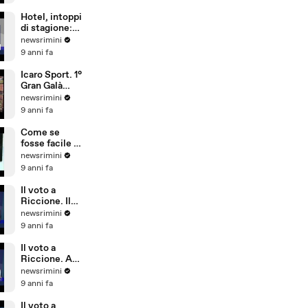
sicurezza,
conta più
Hotel, intoppi
l'aspetto
di stagione:
economico
troppi
newsrimini
portoghesi e
9 anni fa
pochi
dipendenti
Icaro Sport. 1°
che parlano
Gran Galà
tedesco
della Seconda
newsrimini
Categoria
9 anni fa
Come se
fosse facile -
Special Crabs
newsrimini
9 anni fa
Il voto a
Riccione. Il
commento di
newsrimini
Andrea
9 anni fa
Delbianco
(Movimento 5
Il voto a
Stelle)
Riccione. A
Tempo Reale
newsrimini
commento di
9 anni fa
Fabio Ubaldi
(Patto Civico
Il voto a