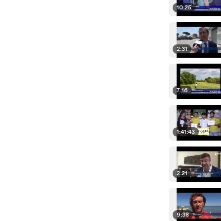
10:25
2:31
7:16
1:41:43
2:21
9:38