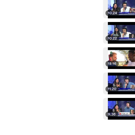
10:24
10:22
18:16
11:20
9:36