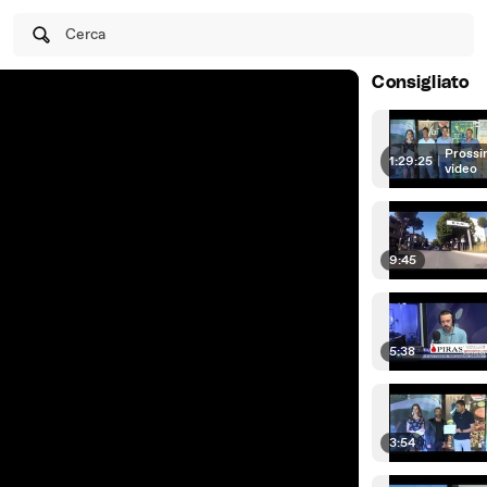
Cerca
Consigliato
Prossi
1:29:25
|
video
9:45
5:38
3:54