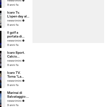
L'allarme del
newsrimini
Siulp:
9 anni fa
operatività a
rischio
Icaro Tv.
L'open day alla
Pesaresi Spa
newsrimini
di Rimini
9 anni fa
Il golf a
portata di
bambino. Il
newsrimini
Summer
9 anni fa
Camp del
Riviera Golf
Icaro Sport.
Calcio
d'Estate: 1°
newsrimini
Gran Galà
9 anni fa
della Seconda
Categoria
Icaro TV.
Torna "La
Notte delle
newsrimini
Streghe", dal
9 anni fa
21 al 25 giugno
2017 a San
Marinai di
Giovanni in M
Salvataggio:
si investe
newsrimini
poco su
9 anni fa