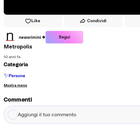
Like
Condividi
Segui
newsrimini
Metropolis
10 anni fa
Categoria
✨
Persone
Mostra meno
Commenti
Aggiungi
il
tuo
commento