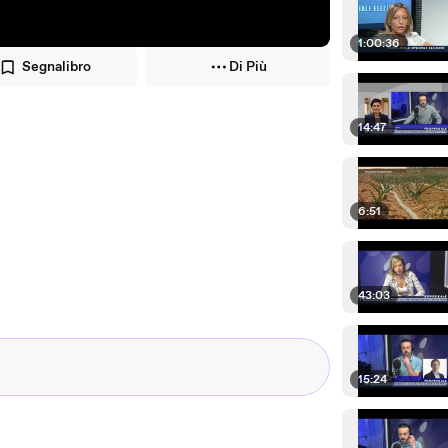
1:00:36
Segnalibro
Di Più
14:47
6:51
43:03
15:24