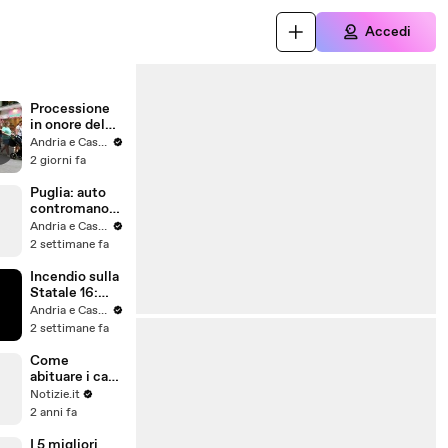
Accedi
Processione
in onore del
Santissimo
Andria e Castel del Monte - a cura di VideoAndria
Salvatore (5
2 giorni fa
agosto 2026)
Puglia: auto
contromano
sull'Autostrad
Andria e Castel del Monte - a cura di VideoAndria
a scansata in
2 settimane fa
tempo altezza
Molfetta
Incendio sulla
Statale 16:
traffico
Andria e Castel del Monte - a cura di VideoAndria
bloccato
2 settimane fa
altezza
Molfetta Sud
Come
(24 luglio
abituare i cani
2026) - video
a stare a casa
Notizie.it
da soli
2 anni fa
I 5 migliori