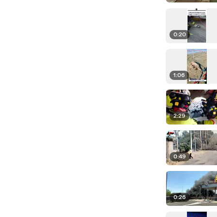
0:20
1:06
2:29
0:49
0:26