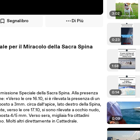
3:02
Segnalibro
Di Più
0:23
rale per il Miracolo della Sacra Spina
1:58
0:14
Commissione Speciale della Sacra Spina. Alla presenza
e: «Verso le ore 16.10, si è rilevata la presenza di un
osto a 3mm. circa dall’apice, lato destro della Spina,
, verso le ore 17.10, si sono rilevate a occhio nudo,
sta 4/5 mm. Verso sera, migliaia fra cittadini
0:09
o. Molti altri direttamente in Cattedrale.