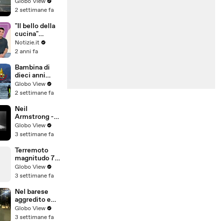
traffico
Globo View
the coast of
bloccato tra
2 settimane fa
Bari
Molfetta e
Bisceglie (24
"Il bello della
luglio 2026) -
cucina"
video
intervista a
Notizie.it
Dany Resconi
2 anni fa
Bambina di
dieci anni
scomparsa nel
Globo View
lago di Como,
2 settimane fa
ricerce dei
Vigili del
Neil
Fuoco
Armstrong -
First Moon
Globo View
Landing 1969
3 settimane fa
- original
footage
Terremoto
magnitudo 7.3
in Messico
Globo View
(venerdì 17
3 settimane fa
luglio 2026)
Nel barese
aggredito e
ferito con una
Globo View
mazza di ferro
3 settimane fa