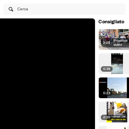
Cerca
Consigliato
Prossimi
2:29
|
video
0:38
0:23
2:35