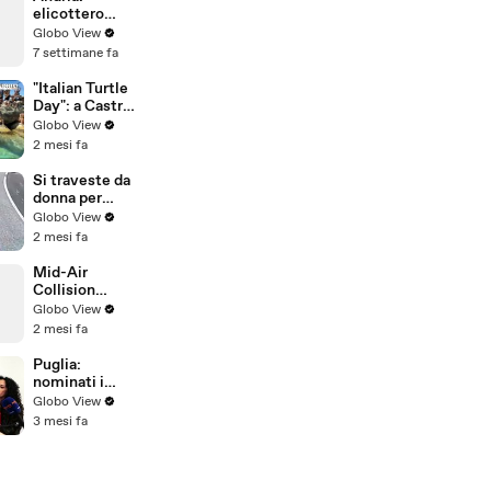
autostradale
elicottero
dell’A14 di
sorvola
Globo View
Riccione
ripetutament
7 settimane fa
e la città
(mercoledì 17
"Italian Turtle
giugno 2026)
Day": a Castro
Marina liberati
Globo View
quattro
2 mesi fa
esemplari di
Caretta
Si traveste da
caretta
donna per
truffare
Globo View
un'anziana - il
2 mesi fa
video diffuso
dai Carabinieri
Mid-Air
Collision
Between
Globo View
Paraglider and
2 mesi fa
Cessna 172
Near Zell am
Puglia:
See, Austria
nominati i
nuovi
Globo View
Direttori
3 mesi fa
Generali ASL,
IRCCS e
Aziende
Ospedaliero-