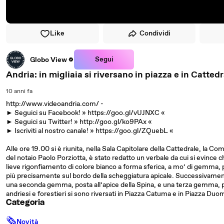
Like
Condividi
Segui
Globo View
Andria: in migliaia si riversano in piazza e in Catted
10 anni fa
http://www.videoandria.com/ -
► Seguici su Facebook! » https://goo.gl/vUJNXC «
► Seguici su Twitter! » http://goo.gl/ko9PAx «
► Iscriviti al nostro canale! » https://goo.gl/ZQuebL «
Alle ore 19.00 si è riunita, nella Sala Capitolare della Cattedrale, la 
del notaio Paolo Porziotta, è stato redatto un verbale da cui si evince ch
lieve rigonfiamento di colore bianco a forma sferica, a mo’ di gemma, p
più precisamente sul bordo della scheggiatura apicale. Successivamente
una seconda gemma, posta all’apice della Spina, e una terza gemma, po
andriesi e forestieri si sono riversati in Piazza Catuma e in Piazza Duom
Categoria
🗞
Novità