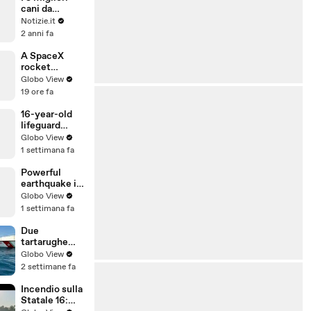
cani da
guardia di
Notizie.it
piccola taglia
2 anni fa
A SpaceX
rocket
crashed into
Globo View
the Moon, but
19 ore fa
the videos
being
16-year-old
circulated are
lifeguard
fake.
saves a child
Globo View
from the
1 settimana fa
stormy ocean.
Powerful
earthquake in
Japan with
Globo View
tsunami
1 settimana fa
warning (July
28, 2026) –
Due
USGS and
tartarughe
INGV reports
marine
Globo View
liberate a
2 settimane fa
largo di Bari -
Two sea
Incendio sulla
turtles
Statale 16:
released off