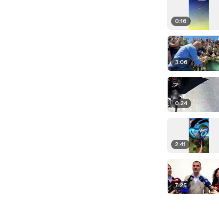
0:16
3:06
0:24
2:41
7:25