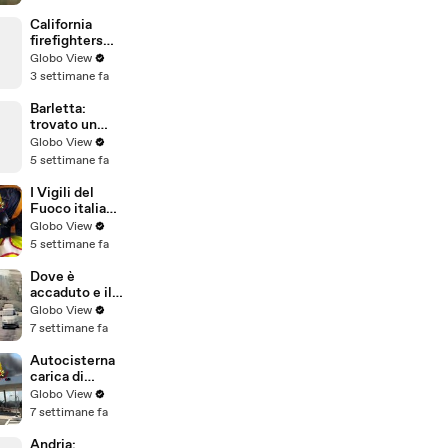
e con
un'accetta e
California
poi investito
firefighters
con un'auto.
give oxygen
Globo View
Arrestati 3
to pigeon in
3 settimane fa
malviventi
distress
Barletta:
trovato un
delfino morto
Globo View
spiaggiato
5 settimane fa
I Vigili del
Fuoco italiani
salvano madre
Globo View
e tre figli da
5 settimane fa
edificio
crollato per il
Dove è
terremoto in
accaduto e il
Venezuela
video della
Globo View
registrazione
7 settimane fa
diffuso dai
Carabinieri
Autocisterna
carica di
carburante
Globo View
prende fuoco
7 settimane fa
presso il
casello
Andria: