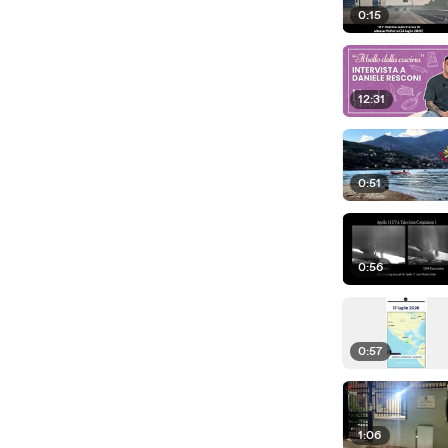
0:15
12:31
0:51
0:56
0:57
1:06