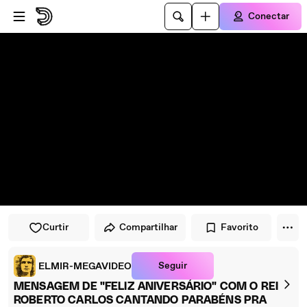
Pular para o player
Ir para o conteúdo principal
Conectar
Curtir
Compartilhar
Favorito
Seguir
ELMIR-MEGAVIDEO
MENSAGEM DE "FELIZ ANIVERSÁRIO" COM O REI
ROBERTO CARLOS CANTANDO PARABÉNS PRA