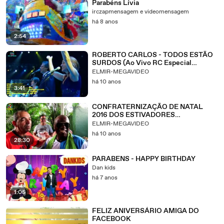
Parabéns Lívia
irczapmensagem e videomensagem
há 8 anos
2:54
ROBERTO CARLOS - TODOS ESTÃO
SURDOS (Ao Vivo RC Especial
Copacabana 2010) - 4k
ELMIR-MEGAVIDEO
há 10 anos
3:41
CONFRATERNIZAÇÃO DE NATAL
2016 DOS ESTIVADORES
TRATORISTAS DO PORTO DE
ELMIR-MEGAVIDEO
SANTOS - HD
há 10 anos
28:30
PARABENS - HAPPY BIRTHDAY
Dan kids
há 7 anos
1:05
FELIZ ANIVERSÁRIO AMIGA DO
FACEBOOK