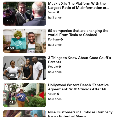
Musk’s X Is ‘the Platform With the
Largest Ratio of Misinformation or
Disinformation’ Amongst All Social
Veuer
Media Platforms
há 3 anos
1:08
59 companies that are changing the
world: From Tesla to Chobani
Fortune
há 3 anos
4:50
3 Things to Know About Coco Gauff's
Parents
People
há 3 anos
0:46
Hollywood Writers Reach ‘Tentative
Agreement’ With Studios After 146
Day Strike
Veuer
há 3 anos
1:09
NHA Customers in Limbo as Company
Faces Potential Merger