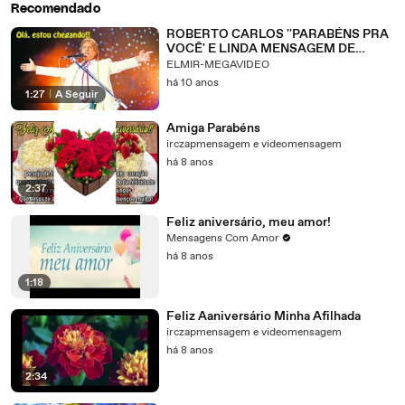
Recomendado
ROBERTO CARLOS ''PARABÉNS PRA
VOCÊ' E LINDA MENSAGEM DE
'FELIZ ANIVERSÁRIO'' HD[1]
ELMIR-MEGAVIDEO
há 10 anos
1:27
|
A Seguir
Amiga Parabéns
irczapmensagem e videomensagem
há 8 anos
2:37
Feliz aniversário, meu amor!
Mensagens Com Amor
há 8 anos
1:18
Feliz Aaniversário Minha Afilhada
irczapmensagem e videomensagem
há 8 anos
2:34