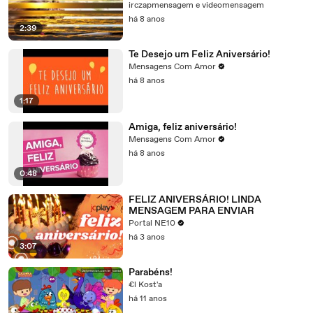
irczapmensagem e videomensagem
há 8 anos
2:39
Te Desejo um Feliz Aniversário!
Mensagens Com Amor
há 8 anos
1:17
Amiga, feliz aniversário!
Mensagens Com Amor
há 8 anos
0:48
FELIZ ANIVERSÁRIO! LINDA
MENSAGEM PARA ENVIAR
Portal NE10
há 3 anos
3:07
Parabéns!
€l Kost'a
há 11 anos