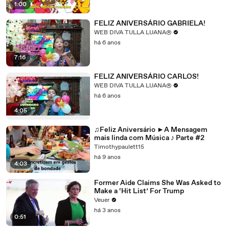
1:00
FELIZ ANIVERSÁRIO GABRIELA!
WEB DIVA TULLA LUANA®
há 6 anos
7:16
FELIZ ANIVERSÁRIO CARLOS!
WEB DIVA TULLA LUANA®
há 6 anos
4:05
♫Feliz Aniversário ►A Mensagem
mais linda com Música ♪ Parte #2
Timothypaulett15
há 9 anos
4:03
Former Aide Claims She Was Asked to
Make a ‘Hit List’ For Trump
Veuer
há 3 anos
0:51