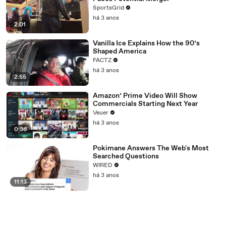
SportsGrid
há 3 anos
2:01
Vanilla Ice Explains How the 90’s
Shaped America
FACTZ
há 3 anos
2:55
Amazon’ Prime Video Will Show
Commercials Starting Next Year
Veuer
há 3 anos
0:36
Pokimane Answers The Web's Most
Searched Questions
WIRED
há 3 anos
11:13