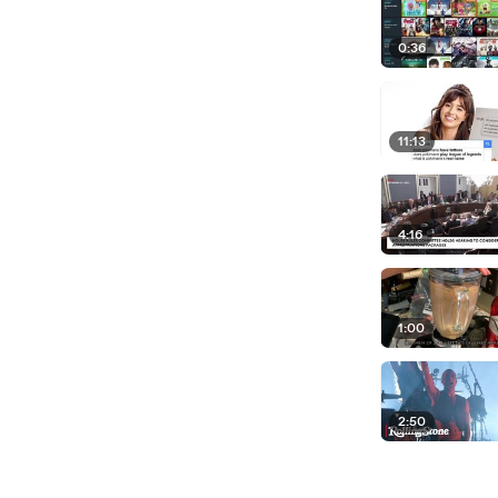
0:36
11:13
4:16
1:00
2:50