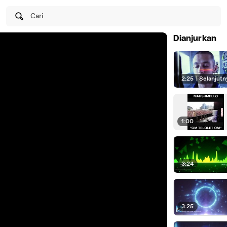
Cari
Dianjurkan
2:25
|
Selanjutn
1:00
3:24
3:25