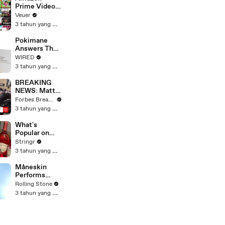
Prime Video
Will Show
Veuer
Commercials
3 tahun yang lalu
Starting Next
Year
Pokimane
Answers The
Web's Most
WIRED
Searched
3 tahun yang lalu
Questions
BREAKING
NEWS: Matt
Gaetz Tells
Forbes Breaking News
House
3 tahun yang lalu
Committee:
'I'm Not Going
What's
To Vote For A
Popular on
Continuing
Uber Eats?
Stringr
Resolution'
3 tahun yang lalu
Måneskin
Performs
"HONEY" at
Rolling Stone
MSG
3 tahun yang lalu