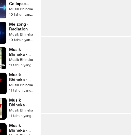
Collapse
(Original Mix)
Musik Bhineka
10 tahun yang lalu
Meizong -
Radiation
Musik Bhineka
10 tahun yang lalu
Musik
Bhineka -
Soundtrack
Musik Bhineka
Tsubasa -
11 tahun yang lalu
Alice
Nine_Ruri No
Musik
Ame
Bhineka -
Soundtrack
Musik Bhineka
Samurai X -
11 tahun yang lalu
Curio Kimi Ni
Fureru
Musik
Dakede
Bhineka -
Sakitnya
Musik Bhineka
Mencintaimu
11 tahun yang lalu
_Armada
Musik
Bhineka -