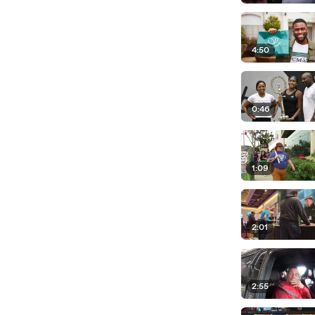
4:50
0:46
1:09
2:01
2:55