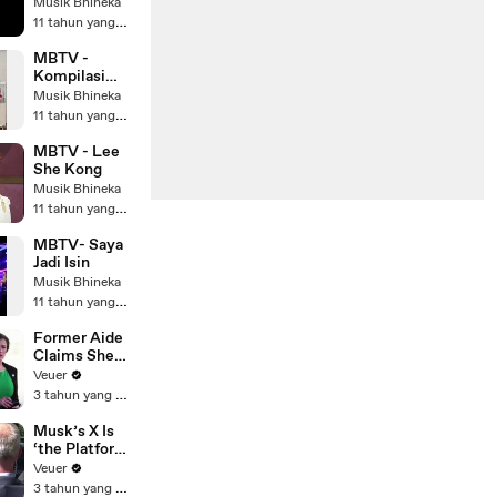
Cinta Di
Musik Bhineka
Musim Cherry
11 tahun yang lalu
MBTV -
Kompilasi
Goyang
Musik Bhineka
Sakitnya Tuh
11 tahun yang lalu
Disini
MBTV - Lee
She Kong
Musik Bhineka
11 tahun yang lalu
MBTV- Saya
Jadi Isin
Musik Bhineka
11 tahun yang lalu
Former Aide
Claims She
Was Asked to
Veuer
Make a ‘Hit
3 tahun yang lalu
List’ For
Trump
Musk’s X Is
‘the Platform
With the
Veuer
Largest Ratio
3 tahun yang lalu