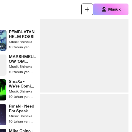
Masuk
PEMBUATAN
HELM ROSSI
Musik Bhineka
ya
10 tahun yang lalu
MARSHMELL
OW 'OM
TELOLET
Musik Bhineka
OM'
10 tahun yang lalu
INVASION
SmaXa -
We're Coming
In
Musik Bhineka
10 tahun yang lalu
RmaN - Need
For Speak
(with Shirin)
Musik Bhineka
10 tahun yang lalu
Mike Chino -