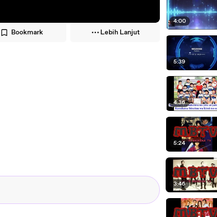
4:00
Bookmark
Lebih Lanjut
5:39
4:36
5:24
3:46