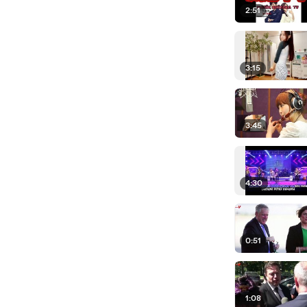
2:51
3:15
3:45
4:30
0:51
1:08