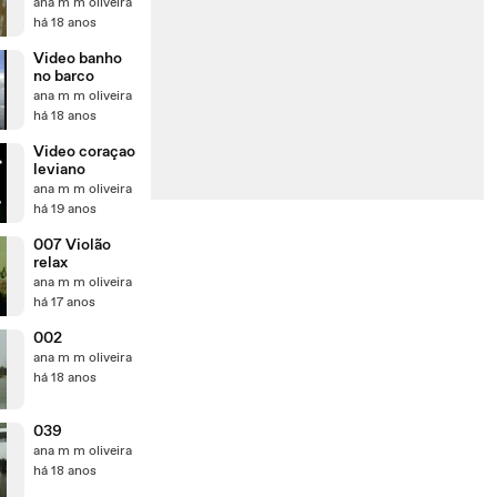
ana m m oliveira
há 18 anos
Video banho
no barco
ana m m oliveira
há 18 anos
Video coraçao
leviano
ana m m oliveira
há 19 anos
007 Violão
relax
ana m m oliveira
há 17 anos
002
ana m m oliveira
há 18 anos
039
ana m m oliveira
há 18 anos