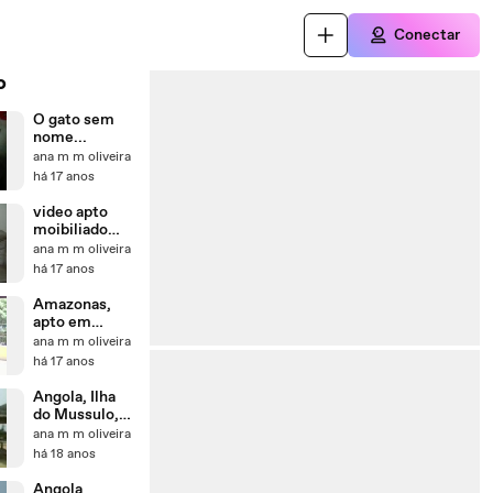
Conectar
o
O gato sem
nome...
ana m m oliveira
há 17 anos
video apto
moibiliado
basico
ana m m oliveira
há 17 anos
Amazonas,
apto em
frente ao
ana m m oliveira
trabalho
há 17 anos
Angola, Ilha
do Mussulo,
medicos
ana m m oliveira
Clinica
há 18 anos
Girassol,
Angola