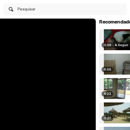
Pesquisar
Recomendad
0:56
|
A Seguir
6:55
8:23
0:27