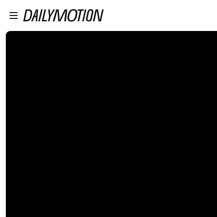
Pular para o player
Ir para o conteúdo principal