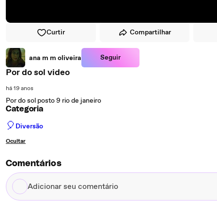
Curtir
Compartilhar
Seguir
ana m m oliveira
Por do sol video
há 19 anos
Por do sol posto 9 rio de janeiro
Categoria
🎈
Diversão
Ocultar
Comentários
Adicionar
seu
comentário