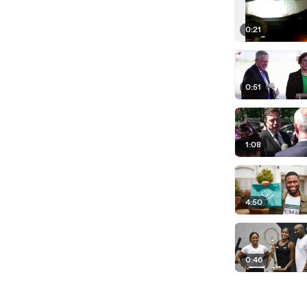
0:21
0:51
1:08
4:50
0:46