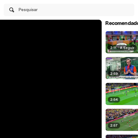
Pesquisar
Recomendad
2:11
|
A Seguir
2:59
2:54
2:57