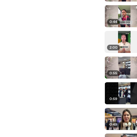
0:44
2:00
0:55
0:59
0:49