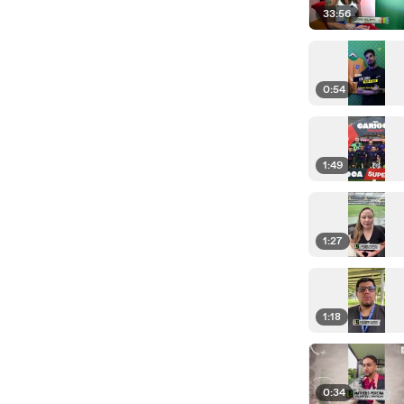
33:56
0:54
1:49
1:27
1:18
0:34