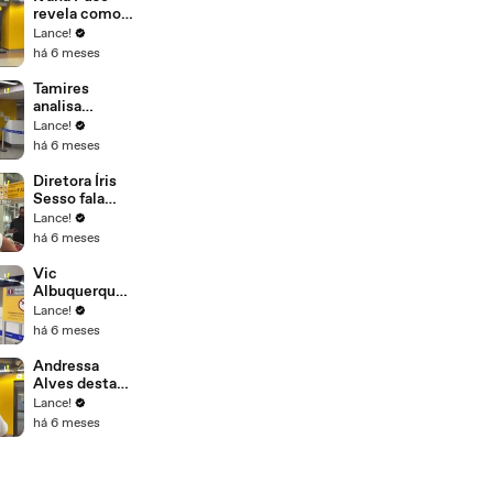
revela como
foi voltar à
Lance!
Inglaterra,
há 6 meses
agora pelo
Corinthians.
Tamires
analisa
participação
Lance!
do
há 6 meses
Corinthians
como
Diretora Íris
representante
Sesso fala
do futebol
sobre vice do
Lance!
brasileiro.
Corinthians:
há 6 meses
“não faltou
garra”
Vic
Albuquerque
fala pênalti
Lance!
que
há 6 meses
converteu
contra o
Andressa
Arsenal.
Alves destaca
festa da Fiel
Lance!
em Londres.
há 6 meses