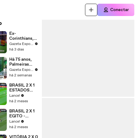
Conectar
o
Ex-
Corinthians,
Zenon e
Gazeta Esportiva
Bernardo
há 3 dias
dizem o que
time precisa
Há 75 anos,
para virar
Palmeiras
contra o Inter
conquistava a
Gazeta Esportiva
Copa Rio
há 2 semanas
BRASIL 2 X 1
ESTADOS
UNIDOS -
Lance!
MELHORES
há 2 meses
MOMENTOS
- AMISTOSO
BRASIL 2 X 1
- FEMININO
EGITO -
MELHORES
Lance!
MOMENTOS
há 2 meses
- AMISTOSO
- COPA 2026
VITÓRIA 2 X 0