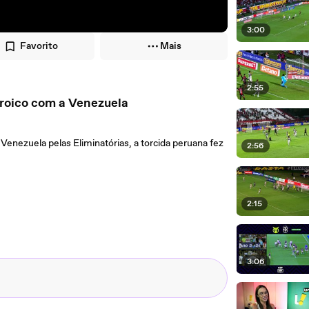
3:00
Favorito
Mais
2:55
eroico com a Venezuela
Venezuela pelas Eliminatórias, a torcida peruana fez
2:56
2:15
3:06