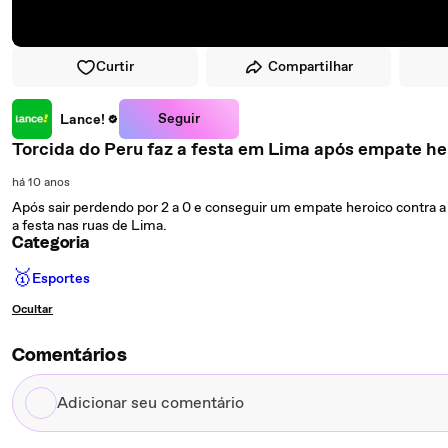
Curtir
Compartilhar
Seguir
Lance!
Torcida do Peru faz a festa em Lima após empate h
há 10 anos
Após sair perdendo por 2 a 0 e conseguir um empate heroico contra a 
a festa nas ruas de Lima.
Categoria
🥇
Esportes
Ocultar
Comentários
Adicionar
seu
comentário