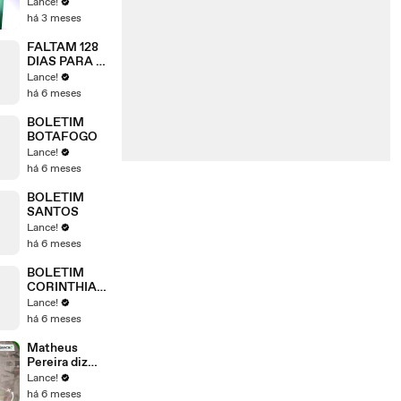
TOLLENTINO
Lance!
há 3 meses
FALTAM 128
DIAS PARA A
COPA
Lance!
há 6 meses
BOLETIM
BOTAFOGO
Lance!
há 6 meses
BOLETIM
SANTOS
Lance!
há 6 meses
BOLETIM
CORINTHIAN
S
Lance!
há 6 meses
Matheus
Pereira diz
que Flamengo
Lance!
tem elenco de
há 6 meses