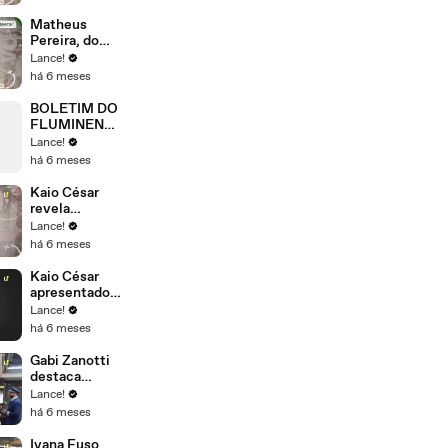
nível mundial,
mas exalta
Matheus
força do
Pereira, do
Corinthians
Corinthians,
Lance!
em título da
revela os
há 6 meses
Supercopa
bastidores da
expulsão de
BOLETIM DO
Carrascal no
FLUMINENSE
confronto
- 03-02-26
Lance!
contra o
há 6 meses
Flamengo
Kaio César
revela
ansiedade em
Lance!
acerto com o
há 6 meses
Corinthians
Kaio César
apresentado
oficialmente
Lance!
como reforço
há 6 meses
do
Corinthians.
Gabi Zanotti
destaca
desempenho
Lance!
do
há 6 meses
Corinthians
no Mundial.
Ivana Fuso