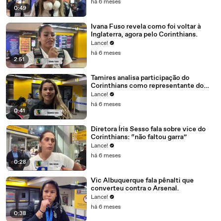
há 6 meses
0:49
Ivana Fuso revela como foi voltar à
Inglaterra, agora pelo Corinthians.
Lance!
há 6 meses
2:51
Tamires analisa participação do
Corinthians como representante do
futebol brasileiro.
Lance!
há 6 meses
0:41
Diretora Íris Sesso fala sobre vice do
Corinthians: “não faltou garra”
Lance!
há 6 meses
0:28
Vic Albuquerque fala pênalti que
converteu contra o Arsenal.
Lance!
há 6 meses
0:38