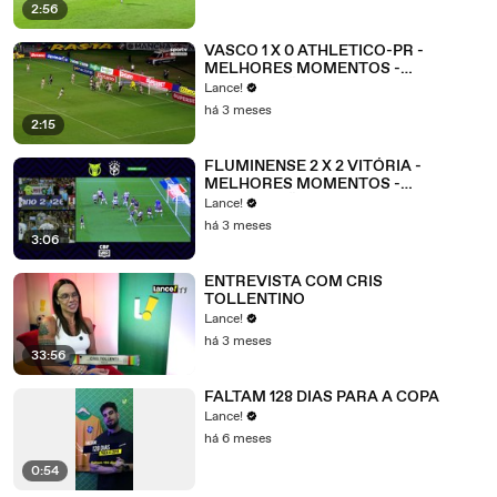
2:56
VASCO 1 X 0 ATHLETICO-PR -
MELHORES MOMENTOS -
BRASILEIRÃO 2026 - 15ª RODADA
Lance!
há 3 meses
2:15
FLUMINENSE 2 X 2 VITÓRIA -
MELHORES MOMENTOS -
BRASILEIRÃO 2026 - 15ª RODADA
Lance!
há 3 meses
3:06
ENTREVISTA COM CRIS
TOLLENTINO
Lance!
há 3 meses
33:56
FALTAM 128 DIAS PARA A COPA
Lance!
há 6 meses
0:54