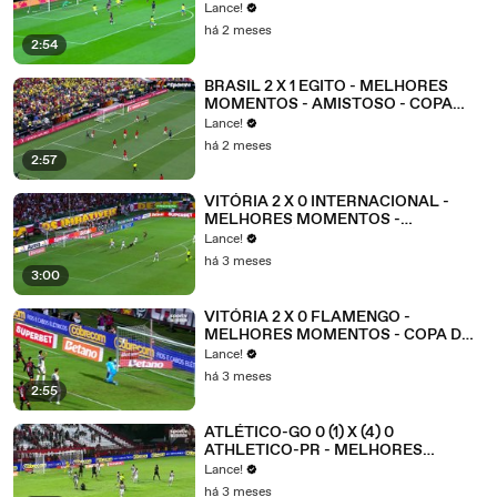
AMISTOSO - FEMININO
Lance!
há 2 meses
2:54
BRASIL 2 X 1 EGITO - MELHORES
MOMENTOS - AMISTOSO - COPA
2026
Lance!
há 2 meses
2:57
VITÓRIA 2 X 0 INTERNACIONAL -
MELHORES MOMENTOS -
BRASILEIRÃO 2026 - 17ª RODADA
Lance!
há 3 meses
3:00
VITÓRIA 2 X 0 FLAMENGO -
MELHORES MOMENTOS - COPA DO
BRASIL 2026 - 5ª FASE - JOGO 2
Lance!
há 3 meses
2:55
ATLÉTICO-GO 0 (1) X (4) 0
ATHLETICO-PR - MELHORES
MOMENTOS - COPA DO BRASIL 2026
Lance!
- 5ª FASE - JOGO 2
há 3 meses