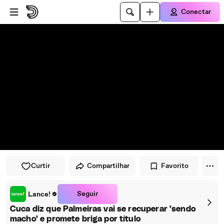
Pular para o player
Ir para o conteúdo principal
Conectar
Curtir
Compartilhar
Favorito
Seguir
Lance!
Cuca diz que Palmeiras vai se recuperar 'sendo
macho' e promete briga por título