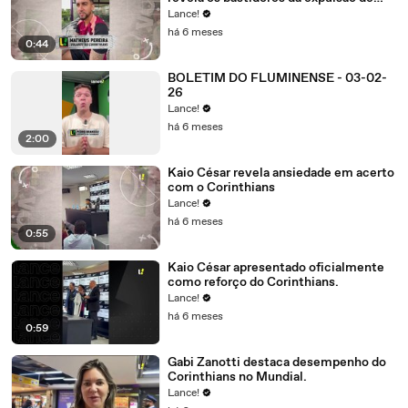
Carrascal no confronto contra o
Lance!
Flamengo
há 6 meses
0:44
BOLETIM DO FLUMINENSE - 03-02-
26
Lance!
há 6 meses
2:00
Kaio César revela ansiedade em acerto
com o Corinthians
Lance!
há 6 meses
0:55
Kaio César apresentado oficialmente
como reforço do Corinthians.
Lance!
há 6 meses
0:59
Gabi Zanotti destaca desempenho do
Corinthians no Mundial.
Lance!