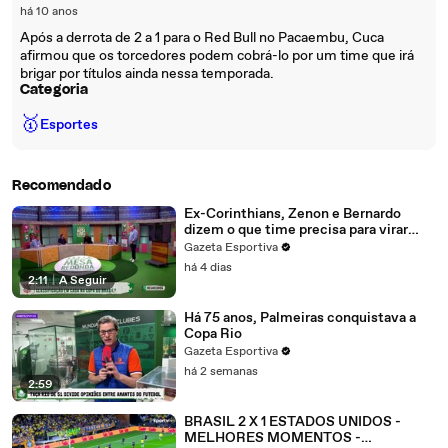
há 10 anos
Após a derrota de 2 a 1 para o Red Bull no Pacaembu, Cuca
afirmou que os torcedores podem cobrá-lo por um time que irá
brigar por títulos ainda nessa temporada.
Categoria
🥇
Esportes
Recomendado
Ex-Corinthians, Zenon e Bernardo
dizem o que time precisa para virar
contra o Inter
Gazeta Esportiva
há 4 dias
2:11
|
A Seguir
Há 75 anos, Palmeiras conquistava a
Copa Rio
Gazeta Esportiva
há 2 semanas
2:59
BRASIL 2 X 1 ESTADOS UNIDOS -
MELHORES MOMENTOS -