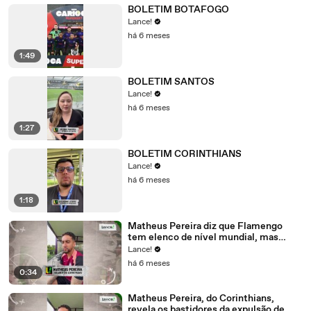
BOLETIM BOTAFOGO
Lance!
há 6 meses
1:49
BOLETIM SANTOS
Lance!
há 6 meses
1:27
BOLETIM CORINTHIANS
Lance!
há 6 meses
1:18
Matheus Pereira diz que Flamengo
tem elenco de nível mundial, mas
exalta força do Corinthians em título
Lance!
da Supercopa
há 6 meses
0:34
Matheus Pereira, do Corinthians,
revela os bastidores da expulsão de