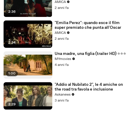
pensiamo: la clip in anteprima
AMICA
2 anni fa
2:36
"Emilia Perez": quando esce il film
super premiato che punta all'Oscar
AMICA
2 anni fa
2:34
Una madre, una figlia (trailer HD) ⭐️⭐️⭐️
MYmovies
4 anni fa
1:00
"Addio al Nubilato 2", le 4 amiche on
the road tra favola e inclusione
Askanews
3 anni fa
2:29