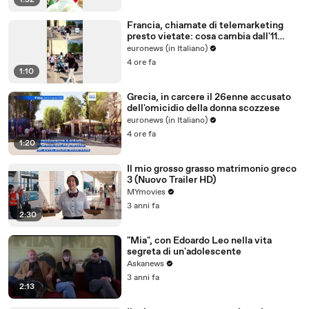
1:32
Francia, chiamate di telemarketing
presto vietate: cosa cambia dall'11
agosto
euronews (in Italiano)
4 ore fa
1:10
Grecia, in carcere il 26enne accusato
dell'omicidio della donna scozzese
euronews (in Italiano)
4 ore fa
1:20
Il mio grosso grasso matrimonio greco
3 (Nuovo Trailer HD)
MYmovies
3 anni fa
2:30
"Mia", con Edoardo Leo nella vita
segreta di un'adolescente
Askanews
3 anni fa
2:13