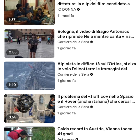
dittatura: la clip del film candidato a
tre Oscar
IO DONNA
11 mesi fa
1:37
Bologna, il video di Biagio Antonacci
che riprende Nela mentre canta «Iris»
in piazza Maggiore
Corriere della Sera
1 giorno fa
0:55
Alpinista in difficoltà sull'Ortles, si alza
in volo l'elicottero: le immagini del
salvataggio a oltre tremila metri di
Corriere della Sera
quota
1 giorno fa
1:40
Il problema del «traffico» nello Spazio
e il Rover (anche italiano) che cerca la
vita su Marte: di cosa si parla al Cospar
Corriere della Sera
a Firenze
1 giorno fa
3:55
Caldo record in Austria, Vienna tocca
41 gradi
Askanews