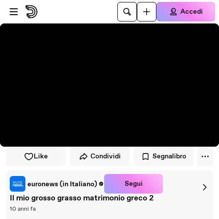
Vai al lettore
Passa al contenuto principale
Accedi
Like
Condividi
Segnalibro
Segui
euronews (in Italiano)
Il mio grosso grasso matrimonio greco 2
10 anni fa