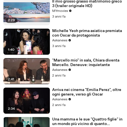
Il mio grosso grasso matrimonio greco
3 (trailer originale HD)
MYmovies
3 anni fa
2:29
Michelle Yeoh prima asiatica premiata
con Oscar da protagonista
Askanews
3 anni fa
1:40
"Marcello mio" in sala, Chiara diventa
Marcello. Deneuve: inquietante
Askanews
2 anni fa
2:41
Arriva nei cinema "Emilia Perez", oltre
ogni genere, verso gli Oscar
Askanews
2 anni fa
2:34
Una mamma e le sue "Quattro figlie" in
un mondo più vicino di quanto