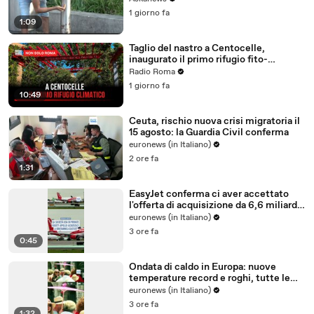
1 giorno fa
1:09
Taglio del nastro a Centocelle,
inaugurato il primo rifugio fito-
bioclimatico di Roma
Radio Roma
1 giorno fa
10:49
Ceuta, rischio nuova crisi migratoria il
15 agosto: la Guardia Civil conferma
euronews (in Italiano)
2 ore fa
1:31
EasyJet conferma ci aver accettato
l'offerta di acquisizione da 6,6 miliardi
di euro del fondo Usa Apollo
euronews (in Italiano)
3 ore fa
0:45
Ondata di caldo in Europa: nuove
temperature record e roghi, tutte le
grandi città italiane in allerta rossa
euronews (in Italiano)
3 ore fa