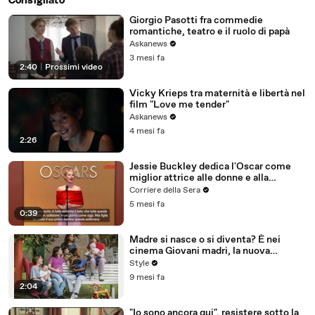
Consigliato
Giorgio Pasotti fra commedie
romantiche, teatro e il ruolo di papà
Askanews
3 mesi fa
2:40
|
Prossimi video
Vicky Krieps tra maternità e libertà nel
film "Love me tender"
Askanews
4 mesi fa
2:26
Jessie Buckley dedica l'Oscar come
miglior attrice alle donne e alla
maternità: «Questa settimana mia
Corriere della Sera
figlia ha messo il primo dentino»
5 mesi fa
0:39
Madre si nasce o si diventa? È nei
cinema Giovani madri, la nuova
commedia umana dei fratelli Dardenne
Style
9 mesi fa
2:04
"Io sono ancora qui", resistere sotto la