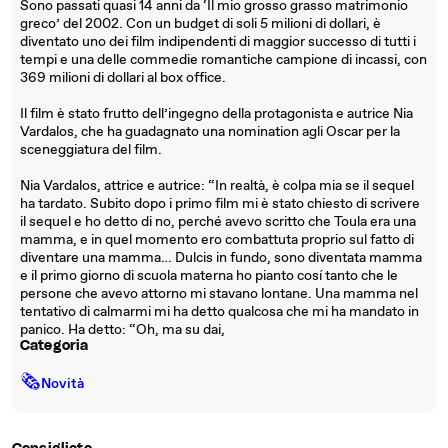
Sono passati quasi 14 anni da ‘Il mio grosso grasso matrimonio
greco’ del 2002. Con un budget di soli 5 milioni di dollari, è
diventato uno dei film indipendenti di maggior successo di tutti i
tempi e una delle commedie romantiche campione di incassi, con
369 milioni di dollari al box office.
Il film è stato frutto dell’ingegno della protagonista e autrice Nia
Vardalos, che ha guadagnato una nomination agli Oscar per la
sceneggiatura del film.
Nia Vardalos, attrice e autrice: “In realtà, è colpa mia se il sequel
ha tardato. Subito dopo i primo film mi è stato chiesto di scrivere
il sequel e ho detto di no, perché avevo scritto che Toula era una
mamma, e in quel momento ero combattuta proprio sul fatto di
diventare una mamma… Dulcis in fundo, sono diventata mamma
e il primo giorno di scuola materna ho pianto cosí tanto che le
persone che avevo attorno mi stavano lontane. Una mamma nel
tentativo di calmarmi mi ha detto qualcosa che mi ha mandato in
panico. Ha detto: “Oh, ma su dai,
Categoria
🗞
Novità