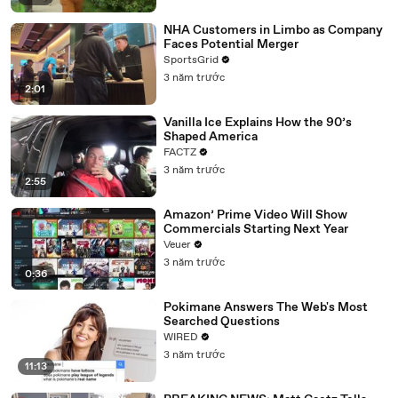
NHA Customers in Limbo as Company
Faces Potential Merger
SportsGrid
3 năm trước
2:01
Vanilla Ice Explains How the 90’s
Shaped America
FACTZ
3 năm trước
2:55
Amazon’ Prime Video Will Show
Commercials Starting Next Year
Veuer
3 năm trước
0:36
Pokimane Answers The Web's Most
Searched Questions
WIRED
3 năm trước
11:13