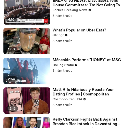
BREAKING NEWS: Matt Gaetz Tells
House Committee: 'I'm Not Going To
Vote For A Continuing Resolution'
Forbes Breaking News
3 năm trước
4:16
What's Popular on Uber Eats?
Stringr
3 năm trước
1:00
Måneskin Performs "HONEY" at MSG
Rolling Stone
3 năm trước
2:50
Matt Rife Hilariously Roasts Your
Dating Profiles | Cosmopolitan
Cosmopolitan USA
3 năm trước
12:13
Kelly Clarkson Fights Back Against
Brandon Blackstock In Devastating