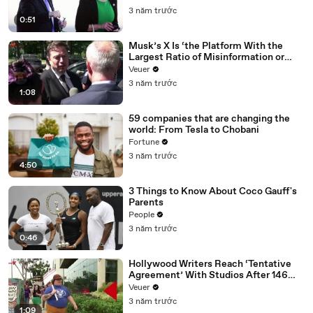
3 năm trước
0:51
Musk’s X Is ‘the Platform With the
Largest Ratio of Misinformation or
Disinformation’ Amongst All Social
Veuer
Media Platforms
3 năm trước
1:08
59 companies that are changing the
world: From Tesla to Chobani
Fortune
3 năm trước
4:50
3 Things to Know About Coco Gauff's
Parents
People
3 năm trước
0:46
Hollywood Writers Reach ‘Tentative
Agreement’ With Studios After 146
Day Strike
Veuer
3 năm trước
1:09