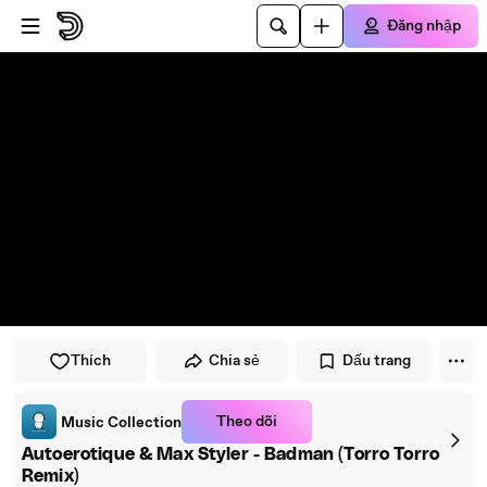
Đi đến trình phát
Đi đến nội dung chính
Đăng nhập
Thích
Chia sẻ
Dấu trang
Theo dõi
Music Collection
Autoerotique & Max Styler - Badman (Torro Torro
Remix)