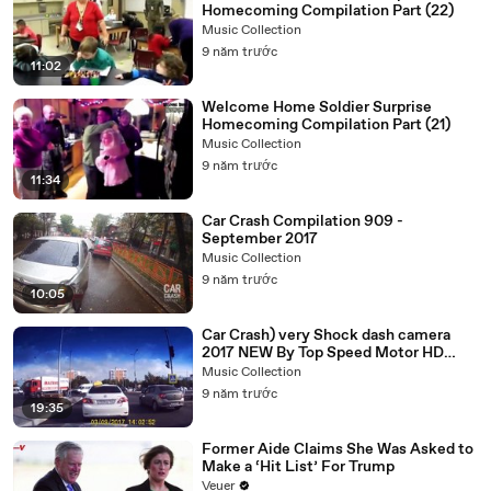
Homecoming Compilation Part (22)
Music Collection
9 năm trước
11:02
Welcome Home Soldier Surprise
Homecoming Compilation Part (21)
Music Collection
9 năm trước
11:34
Car Crash Compilation 909 -
September 2017
Music Collection
9 năm trước
10:05
Car Crash) very Shock dash camera
2017 NEW By Top Speed Motor HD
(1659) HD
Music Collection
9 năm trước
19:35
Former Aide Claims She Was Asked to
Make a ‘Hit List’ For Trump
Veuer