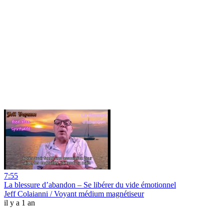
7:55
La blessure d’abandon – Se libérer du vide émotionnel
Jeff Colaianni / Voyant médium magnétiseur
il y a 1 an