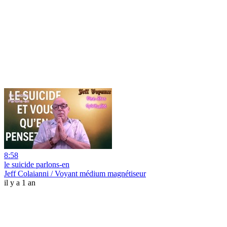
8:58
le suicide parlons-en
Jeff Colaianni / Voyant médium magnétiseur
il y a 1 an