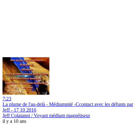
7:23
La plume de l'au-delà - Médiumnité -Ccontact avec les défunts par
Jeff - 17 10 2016
Jeff Colaianni / Voyant médium magnétiseur
il y a 10 ans