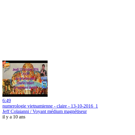
6:49
numerologie vietnamienne - claire - 13-10-2016_1
Jeff Colaianni / Voyant médium magnétiseur
il y a 10 ans