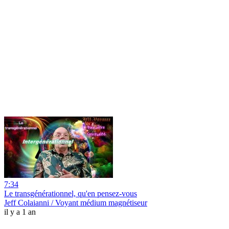
7:34
Le transgénérationnel, qu'en pensez-vous
Jeff Colaianni / Voyant médium magnétiseur
il y a 1 an