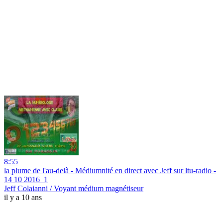
8:55
la plume de l'au-delà - Médiumnité en direct avec Jeff sur ltu-radio -
14 10 2016_1
Jeff Colaianni / Voyant médium magnétiseur
il y a 10 ans