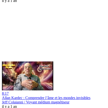
il y a 1 an
8:17
Allan Kardec : Comprendre l’âme et les mondes invisibles
Jeff Colaianni / Voyant médium magnétiseur
il y a 1 an