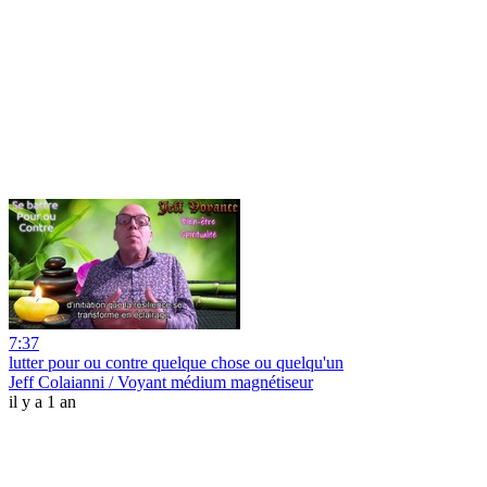
7:37
lutter pour ou contre quelque chose ou quelqu'un
Jeff Colaianni / Voyant médium magnétiseur
il y a 1 an