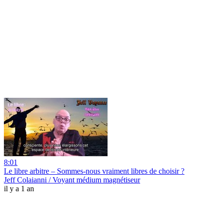
8:01
Le libre arbitre – Sommes-nous vraiment libres de choisir ?
Jeff Colaianni / Voyant médium magnétiseur
il y a 1 an