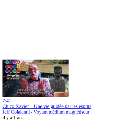
7:41
Chico Xavier – Une vie guidée par les esprits
Jeff Colaianni / Voyant médium magnétiseur
il y a 1 an