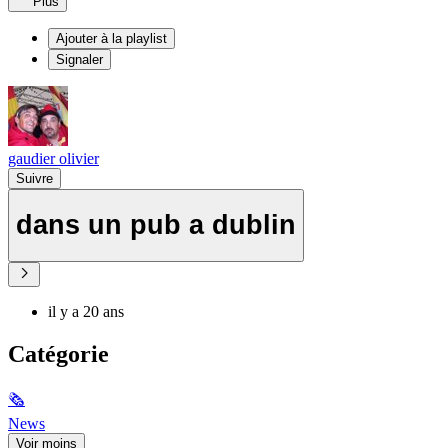
Plus
Ajouter à la playlist
Signaler
gaudier olivier
Suivre
dans un pub a dublin
il y a 20 ans
Catégorie
🗞
News
Voir moins