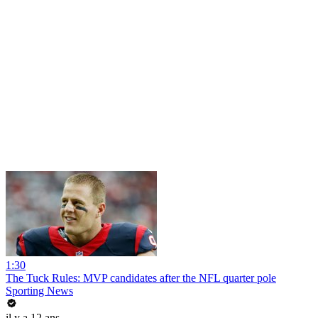
1:30
The Tuck Rules: MVP candidates after the NFL quarter pole
Sporting News
il y a 12 ans