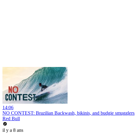
14:06
NO CONTEST: Brazilian Backwash, bikinis, and budgie smugglers
Red Bull
il y a 8 ans