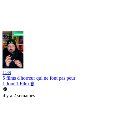
1:39
5 films d'horreur qui ne font pas peur
1 Jour 1 Film 🍿
il y a 2 semaines