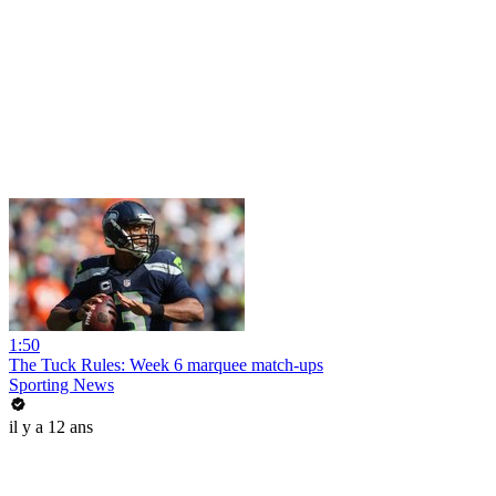
1:50
The Tuck Rules: Week 6 marquee match-ups
Sporting News
il y a 12 ans