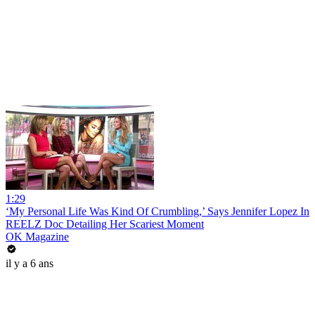
1:29
‘My Personal Life Was Kind Of Crumbling,’ Says Jennifer Lopez In
REELZ Doc Detailing Her Scariest Moment
OK Magazine
il y a 6 ans