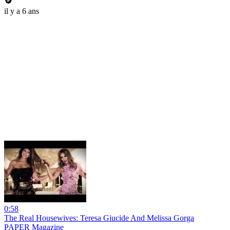
il y a 6 ans
0:58
The Real Housewives: Teresa Giucide And Melissa Gorga
PAPER Magazine