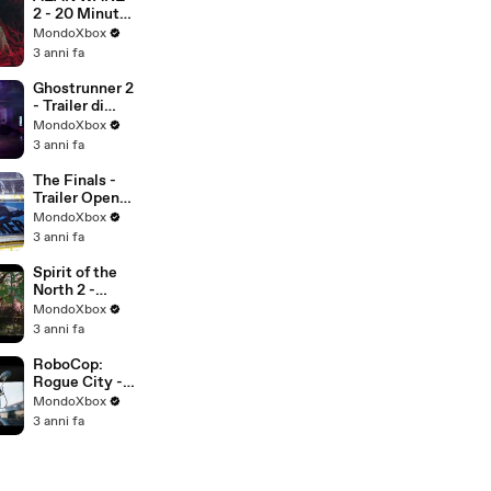
2 - 20 Minuti
di Gameplay
MondoXbox
su XBOX
3 anni fa
SERIES X e
XBOX SERIES
Ghostrunner 2
S - NO
- Trailer di
SPOILER
lancio
MondoXbox
3 anni fa
The Finals -
Trailer Open
Beta
MondoXbox
3 anni fa
Spirit of the
North 2 -
Trailer
MondoXbox
d'annuncio
3 anni fa
RoboCop:
Rogue City -
Trailer
MondoXbox
Gameplay
3 anni fa