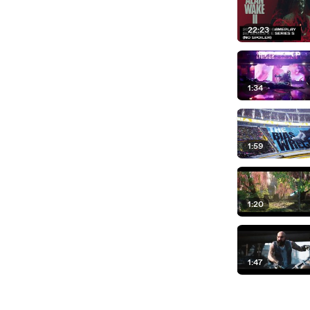
22:23
1:34
1:59
1:20
1:47