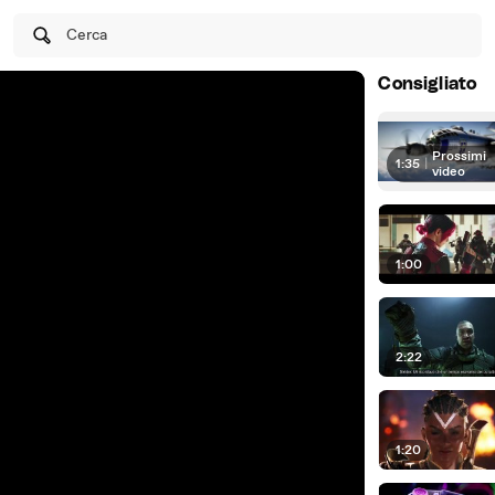
Cerca
Consigliato
Prossimi
1:35
|
video
1:00
2:22
1:20