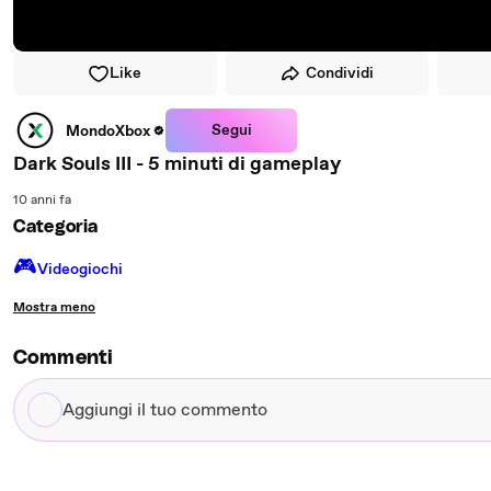
Like
Condividi
Segui
MondoXbox
Dark Souls III - 5 minuti di gameplay
10 anni fa
Categoria
🎮️
Videogiochi
Mostra meno
Commenti
Aggiungi
il
tuo
commento