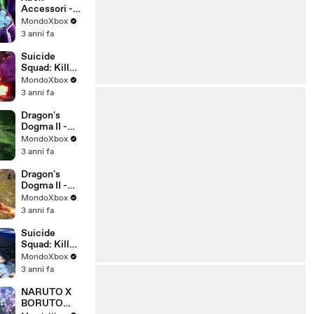
Accessori -
Turtle Beach
MondoXbox
Stealth Ultra
3 anni fa
Suicide
Squad: Kill
the Justice
MondoXbox
League -
3 anni fa
Trailer
Deadshot
Dragon's
Dogma II -
Dimostrazion
MondoXbox
e November
3 anni fa
Showcase -
SUB ITA
Dragon's
Dogma II -
Trailer data
MondoXbox
d'uscita
3 anni fa
Suicide
Squad: Kill
the Justice
MondoXbox
League -
3 anni fa
Trailer King
Shark - SUB
NARUTO X
ITA
BORUTO