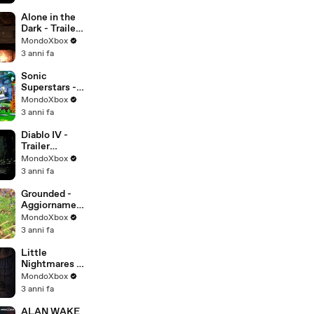
di lancio
Alone in the
Dark - Trailer
Gameplay
MondoXbox
3 anni fa
Sonic
Superstars -
Trailer di
MondoXbox
lancio
3 anni fa
Diablo IV -
Trailer
d'annuncio
MondoXbox
DLC Vessel of
3 anni fa
Hatred
Grounded -
Aggiornament
o Make It or
MondoXbox
Break It
3 anni fa
Little
Nightmares III
- Gameplay
MondoXbox
co-op 18
3 anni fa
minuti
ALAN WAKE