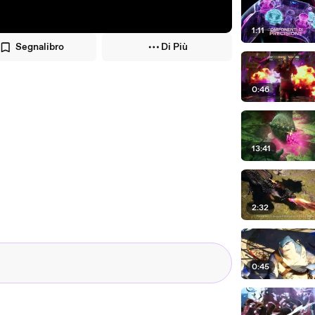
1:11
Segnalibro
Di Più
0:46
13:41
2:32
0:45