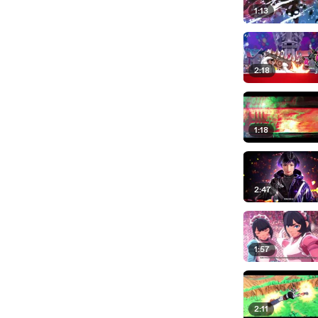
1:13
2:18
1:18
2:47
1:57
2:11