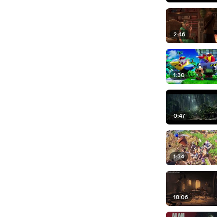
2:46
1:30
0:47
1:34
18:06