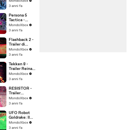
Ultimate
MondoXbox
Ninja STORM
3 anni fa
CONNECTIO
NS - Trailer di
Persona 5
lancio
Tactica -
Trailer di
MondoXbox
lancio - SUB
3 anni fa
ITA
Flashback 2 -
Trailer di
lancio
MondoXbox
3 anni fa
Tekken 8 -
Trailer Reina -
SUB ITA
MondoXbox
3 anni fa
RESISTOR -
Trailer
Gameplay
MondoXbox
3 anni fa
UFO Robot
Goldrake: Il
Banchetto dei
MondoXbox
Lupi - Trailer
3 anni fa