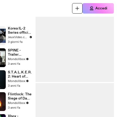
Accedi
Korea IL-2
Series official
trailer
JeuxVideo.com
3 giorni fa
SPINE -
Trailer
Gameplay
MondoXbox
3 anni fa
S.T.A.L.K.E.R.
2: Heart of
Chornobyl -
MondoXbox
Trailer Storia -
3 anni fa
SUB ITA
Flintlock: The
Siege of Dawn
- Trailer
MondoXbox
Gameplay
3 anni fa
Xbox -