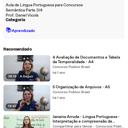
Aula de Língua Portuguesa para Concursos
Semântica Parte 3/4
Prof. Daniel Vicola
Categoria
📚
Aprendizado
Recomendado
4 Avaliação de Documentos e Tabela
da Temporalidade - A4
Concurso Publico Brasil
há 1 ano
38:19
|
A Seguir
5 Organização de Arquivos - A5
Concurso Publico Brasil
há 1 ano
19:47
Janaína Arruda - Língua Portuguesa -
Interpretação e compreensão de
textos. Português para concursos.
Compartilhar para Vencer - Concursos Públicos.