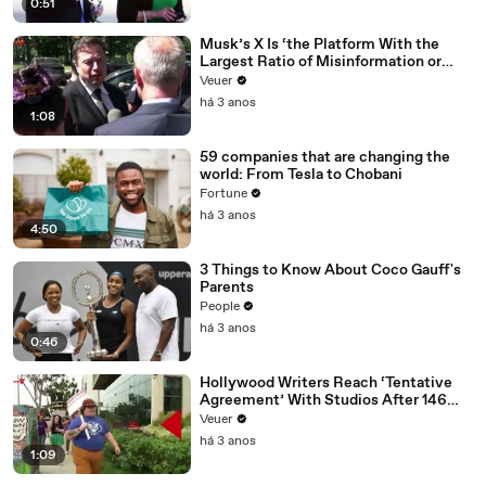
0:51
Musk’s X Is ‘the Platform With the
Largest Ratio of Misinformation or
Disinformation’ Amongst All Social
Veuer
Media Platforms
há 3 anos
1:08
59 companies that are changing the
world: From Tesla to Chobani
Fortune
há 3 anos
4:50
3 Things to Know About Coco Gauff's
Parents
People
há 3 anos
0:46
Hollywood Writers Reach ‘Tentative
Agreement’ With Studios After 146
Day Strike
Veuer
há 3 anos
1:09