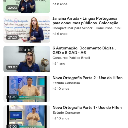
há 6 anos
32:23
Janaína Arruda - Língua Portuguesa
para concursos públicos. Colocação
Pronominal. Português.
Compartilhar para Vencer - Concursos Públicos.
há 6 anos
27:23
6 Automação, Documento Digital,
GED e SIGAD - A6
Concurso Publico Brasil
há 1 ano
33:07
Nova Ortografia Parte 2 - Uso do Hífen
Estudo Concurso
há 10 anos
14:30
Nova Ortografia Parte 1 - Uso do Hífen
Estudo Concurso
há 10 anos
16:03