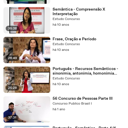
Semântica - Compreensão X
Interpretação
Estudo Concurso
há 10 anos
35:38
Frase, Oração e Período
Estudo Concurso
há 10 anos
28:49
Português - Recursos Semânticos -
sinonímia, antonímia, homonímia
paronímia e outros
Estudo Concurso
há 10 anos
25:28
56 Concurso de Pessoas Parte III
Concurso Publico Brasil I
há 1 ano
37:31