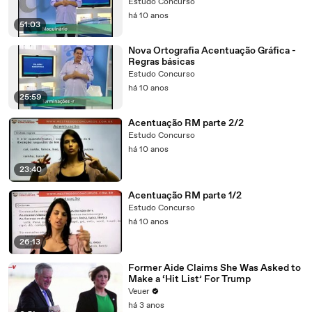
Estudo Concurso
há 10 anos
51:03
Nova Ortografia Acentuação Gráfica -
Regras básicas
Estudo Concurso
há 10 anos
25:59
Acentuação RM parte 2/2
Estudo Concurso
há 10 anos
23:40
Acentuação RM parte 1/2
Estudo Concurso
há 10 anos
26:13
Former Aide Claims She Was Asked to
Make a ‘Hit List’ For Trump
Veuer
há 3 anos