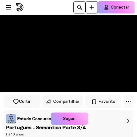
Pular para o player
Ir para o conteúdo principal
Conectar
Curtir
Compartilhar
Favorito
Seguir
Estudo Concurso
Português - Semântica Parte 3/4
há 10 anos