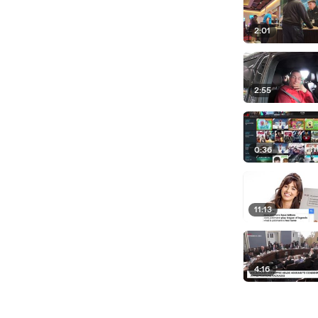
2:01
2:55
0:36
11:13
4:16