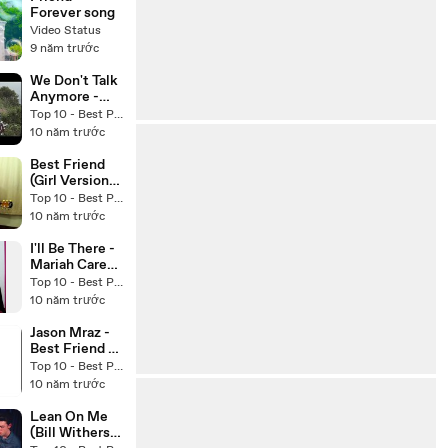
I Friendship
Forever song
Song
Video Status
9 năm trước
We Don't Talk
Anymore -
Charlie Puth
Top 10 - Best Pop ballad songs Cover
Ft. Selena
10 năm trước
Gomez -
Tiffany Alvord
Best Friend
& Future
(Girl Version)
Sunsets
Cover - Jason
Top 10 - Best Pop ballad songs Cover
(Cover)
Chen
10 năm trước
friendship
songs cover
I'll Be There -
Mariah Carey
- Jackson 5 -
Top 10 - Best Pop ballad songs Cover
Vicky Nolan
10 năm trước
Cover
friendship
Jason Mraz -
songs cover
Best Friend -
AMAZING
Top 10 - Best Pop ballad songs Cover
Animated
10 năm trước
Lyrics Video!
friendship
Lean On Me
songs cover
(Bill Withers)