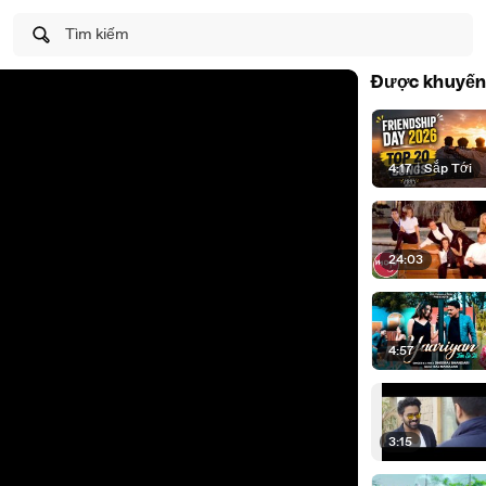
Tìm kiếm
Được khuyến
4:17
|
Sắp Tới
24:03
4:57
3:15