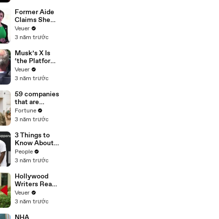
acoustic in
Bris) Top 10 -
Former Aide
Best Pop
Claims She
ballad songs
Was Asked to
Veuer
Cover
Make a ‘Hit
3 năm trước
List’ For
Trump
Musk’s X Is
‘the Platform
With the
Veuer
Largest Ratio
3 năm trước
of
Misinformatio
59 companies
n or
that are
Disinformatio
changing the
Fortune
n’ Amongst
world: From
3 năm trước
All Social
Tesla to
Media
Chobani
3 Things to
Platforms
Know About
Coco Gauff's
People
Parents
3 năm trước
Hollywood
Writers Reach
‘Tentative
Veuer
Agreement’
3 năm trước
With Studios
After 146 Day
NHA