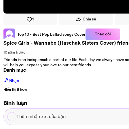
1
Chia sẻ
Theo dõi
Top 10 - Best Pop ballad songs Cover
Spice Girls - Wannabe (Haschak Sisters Cover) frie
10 năm trước
Friends is an indispensable part of our life.Each day we always have 
will help you expess your love to our best friends.
Danh mục
🎵
Nhạc
Hiển thị ít hơn
Bình luận
Thêm
nhận
xét