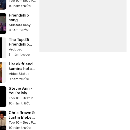
- Lindsay Ell &
Top 10 - Best Pop ballad songs Cover
Owen
10 năm trước
Reynolds
Cover
Friendship
friendship
song
songs cover
Mustafa baby
9 năm trước
The Top 25
Friendship
Songs (With
Vedubac
Download link
11 năm trước
For Songs)
Har ek friend
kamina hota
hai -
Video Status
friendship day
9 năm trước
spacial song.
Stevie Ann -
You're My
Best Friend
Top 10 - Best Pop ballad songs Cover
(Queen
10 năm trước
Cover)
friendship
Chris Brown &
songs cover
Justin Bieber -
Next To You
Top 10 - Best Pop ballad songs Cover
(Chendy live
10 năm trước