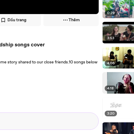
0:29
Dấu trang
Thêm
3:53
ndship songs cover
some story shared to our close friends.10 songs below
4:06
4:18
3:20