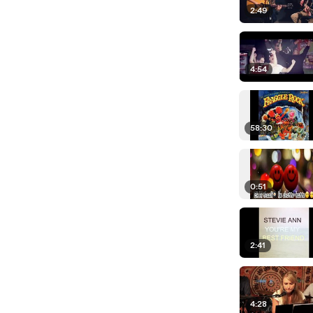
2:49
4:54
58:30
0:51
2:41
4:28