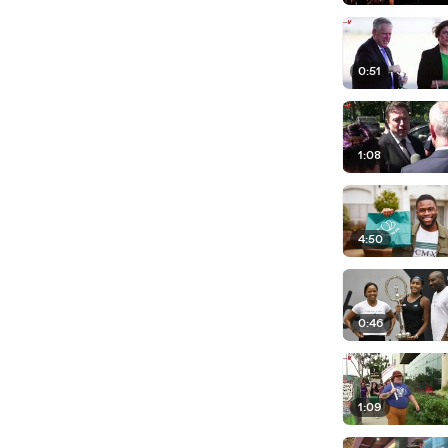
0:51
1:08
4:50
0:46
1:09