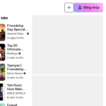
Đăng nhập
 cáo
Friendship
Day Special
Top 20 Songs |
Asianet News English
Ultimate
4 ngày trước
Bollywood
Friends
Top 20
Playlist 2026
Ultimate
Friendship
MsMojo
Songs
2 năm trước
Yaariyan |
Friendship
Day Special
Moxx Music
Song 2022 |
4 năm trước
Friendship
Song | Dheeraj
Yeh Dosti
Bhandari
Hum Nahi
Todenge |
SBSS WORLD
Rahul Jain |
8 năm trước
Unplugged
Cover | Sholay
Friend