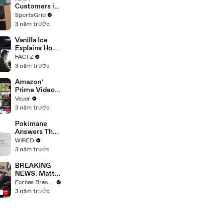
Strike
Customers in
Limbo as
SportsGrid
Company
3 năm trước
Faces
Potential
Vanilla Ice
Merger
Explains How
the 90’s
FACTZ
Shaped
3 năm trước
America
Amazon’
Prime Video
Will Show
Veuer
Commercials
3 năm trước
Starting Next
Year
Pokimane
Answers The
Web's Most
WIRED
Searched
3 năm trước
Questions
BREAKING
NEWS: Matt
Gaetz Tells
Forbes Breaking News
House
3 năm trước
Committee:
'I'm Not Going
To Vote For A
Continuing