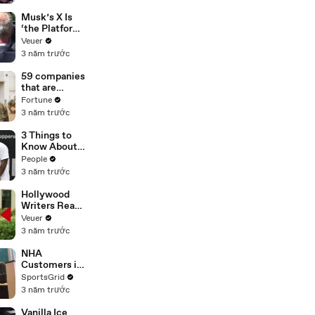
List’ For
Trump
Musk’s X Is
‘the Platform
With the
Veuer
Largest Ratio
3 năm trước
of
Misinformatio
59 companies
n or
that are
Disinformatio
changing the
Fortune
n’ Amongst
world: From
3 năm trước
All Social
Tesla to
Media
Chobani
3 Things to
Platforms
Know About
Coco Gauff's
People
Parents
3 năm trước
Hollywood
Writers Reach
‘Tentative
Veuer
Agreement’
3 năm trước
With Studios
After 146 Day
NHA
Strike
Customers in
Limbo as
SportsGrid
Company
3 năm trước
Faces
Potential
Vanilla Ice