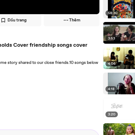
58:30
Dấu trang
Thêm
3:53
nolds Cover friendship songs cover
some story shared to our close friends.10 songs below
4:06
4:18
3:20