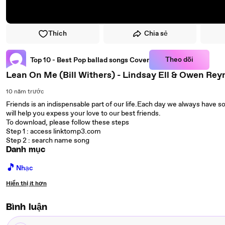
Thích
Chia sẻ
Theo dõi
Top 10 - Best Pop ballad songs Cover
Lean On Me (Bill Withers) - Lindsay Ell & Owen Rey
10 năm trước
Friends is an indispensable part of our life.Each day we always have 
will help you expess your love to our best friends.
To download, please follow these steps
Step 1 : access linktomp3.com
Step 2 : search name song
Danh mục
🎵
Nhạc
Hiển thị ít hơn
Bình luận