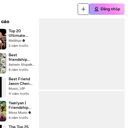
Đăng nhập
 cáo
Top 20
Ultimate
Friendship
MsMojo
Songs
2 năm trước
Best
friendship
song, jo tera
Ashwin Shipalkar
hai wo mera,
8 năm trước
yara teri yari
ko
Best Friend
Jason Chen
original song
Music_VİP
[lyrics]
11 năm trước
Yaariyan |
Friendship
Day Special
Moxx Music
Song 2022 |
4 năm trước
Friendship
Song | Dheeraj
The Top 25