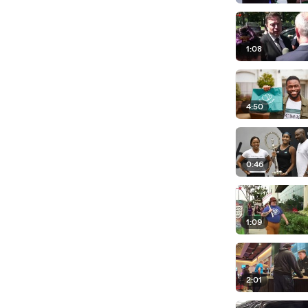
1:08
4:50
0:46
1:09
2:01