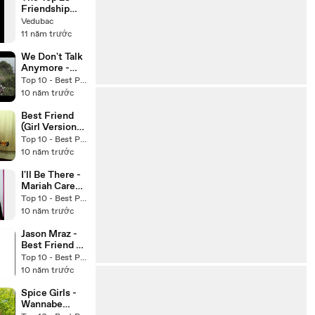
Bhandari
Friendship
Songs (With
Vedubac
Download link
11 năm trước
For Songs)
We Don't Talk
Anymore -
Charlie Puth
Top 10 - Best Pop ballad songs Cover
Ft. Selena
10 năm trước
Gomez -
Tiffany Alvord
Best Friend
& Future
(Girl Version)
Sunsets
Cover - Jason
Top 10 - Best Pop ballad songs Cover
(Cover)
Chen
10 năm trước
friendship
songs cover
I'll Be There -
Mariah Carey
- Jackson 5 -
Top 10 - Best Pop ballad songs Cover
Vicky Nolan
10 năm trước
Cover
friendship
Jason Mraz -
songs cover
Best Friend -
AMAZING
Top 10 - Best Pop ballad songs Cover
Animated
10 năm trước
Lyrics Video!
friendship
Spice Girls -
songs cover
Wannabe