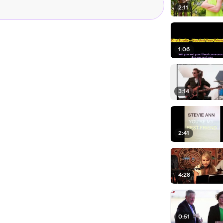
2:11
1:06
3:14
2:41
4:28
0:51