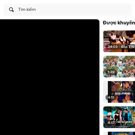
Tìm kiếm
Được khuyến
24:03
|
Sắp Tới
1:39
4:11
4:57