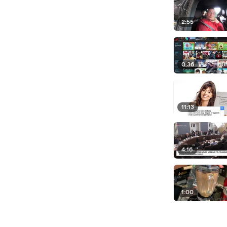
2:55
0:36
11:13
4:16
1:00