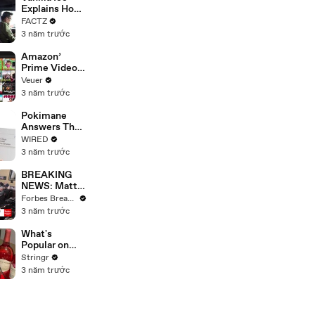
Merger
Explains How
the 90’s
FACTZ
Shaped
3 năm trước
America
Amazon’
Prime Video
Will Show
Veuer
Commercials
3 năm trước
Starting Next
Year
Pokimane
Answers The
Web's Most
WIRED
Searched
3 năm trước
Questions
BREAKING
NEWS: Matt
Gaetz Tells
Forbes Breaking News
House
3 năm trước
Committee:
'I'm Not Going
What's
To Vote For A
Popular on
Continuing
Uber Eats?
Stringr
Resolution'
3 năm trước