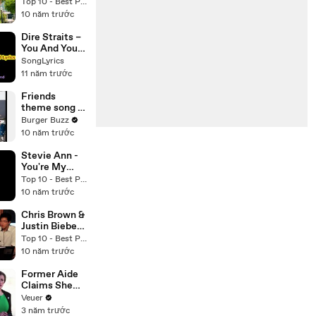
(Haschak
Top 10 - Best Pop ballad songs Cover
Sisters Cover)
10 năm trước
friendship
songs cover
Dire Straits –
You And Your
Friend Lyrics
SongLyrics
11 năm trước
Friends
theme song - I
ll be there for
Burger Buzz
you - official
10 năm trước
music video
Stevie Ann -
You're My
Best Friend
Top 10 - Best Pop ballad songs Cover
(Queen
10 năm trước
Cover)
friendship
Chris Brown &
songs cover
Justin Bieber -
Next To You
Top 10 - Best Pop ballad songs Cover
(Chendy live
10 năm trước
acoustic in
Bris) Top 10 -
Former Aide
Best Pop
Claims She
ballad songs
Was Asked to
Veuer
Cover
Make a ‘Hit
3 năm trước