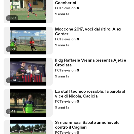
Ceccherini
FCTelevision
9 anni fa
3:29
Moccone 2017, voci dal ritiro: Alex
Cordaz
FCTelevision
9 anni fa
3:21
Il dg Raffaele Vrenna presenta Ajeti e
Crociata
FCTelevision
9 anni fa
5:04
Lo staff tecnico rossoblù: la parola al
vice di Nicola, Cacicia
FCTelevision
9 anni fa
3:41
Si ricomincia! Sabato amichevole
contro il Cagliari
FCTelevision