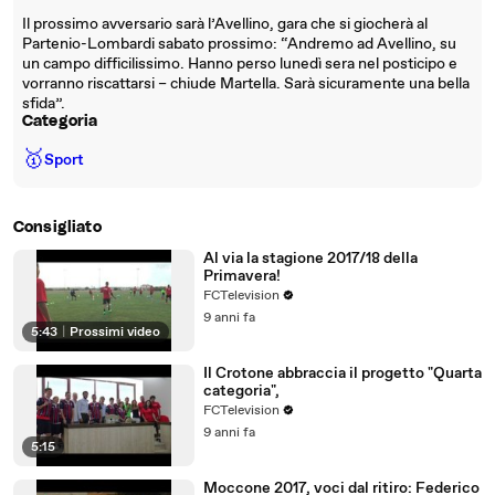
Il prossimo avversario sarà l’Avellino, gara che si giocherà al
Partenio-Lombardi sabato prossimo: “Andremo ad Avellino, su
un campo difficilissimo. Hanno perso lunedì sera nel posticipo e
vorranno riscattarsi – chiude Martella. Sarà sicuramente una bella
sfida”.
Categoria
🥇
Sport
Consigliato
Al via la stagione 2017/18 della
Primavera!
FCTelevision
9 anni fa
5:43
|
Prossimi video
Il Crotone abbraccia il progetto "Quarta
categoria",
FCTelevision
9 anni fa
5:15
Moccone 2017, voci dal ritiro: Federico