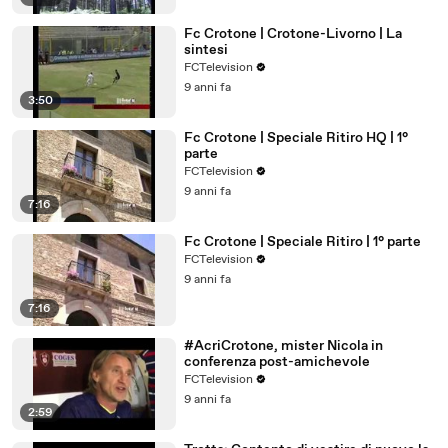
Fc Crotone | Crotone-Livorno | La
sintesi
FCTelevision
9 anni fa
3:50
Fc Crotone | Speciale Ritiro HQ | 1°
parte
FCTelevision
9 anni fa
7:16
Fc Crotone | Speciale Ritiro | 1° parte
FCTelevision
9 anni fa
7:16
#AcriCrotone, mister Nicola in
conferenza post-amichevole
FCTelevision
9 anni fa
2:59