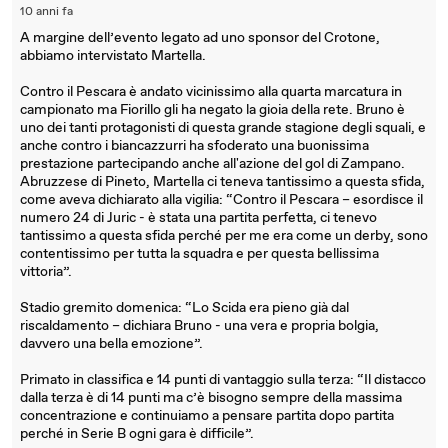
10 anni fa
A margine dell’evento legato ad uno sponsor del Crotone,
abbiamo intervistato Martella.
Contro il Pescara è andato vicinissimo alla quarta marcatura in
campionato ma Fiorillo gli ha negato la gioia della rete. Bruno è
uno dei tanti protagonisti di questa grande stagione degli squali, e
anche contro i biancazzurri ha sfoderato una buonissima
prestazione partecipando anche all'azione del gol di Zampano.
Abruzzese di Pineto, Martella ci teneva tantissimo a questa sfida,
come aveva dichiarato alla vigilia: “Contro il Pescara – esordisce il
numero 24 di Juric - è stata una partita perfetta, ci tenevo
tantissimo a questa sfida perché per me era come un derby, sono
contentissimo per tutta la squadra e per questa bellissima
vittoria”.
Stadio gremito domenica: “Lo Scida era pieno già dal
riscaldamento – dichiara Bruno - una vera e propria bolgia,
davvero una bella emozione”.
Primato in classifica e 14 punti di vantaggio sulla terza: “Il distacco
dalla terza è di 14 punti ma c’è bisogno sempre della massima
concentrazione e continuiamo a pensare partita dopo partita
perché in Serie B ogni gara è difficile”.