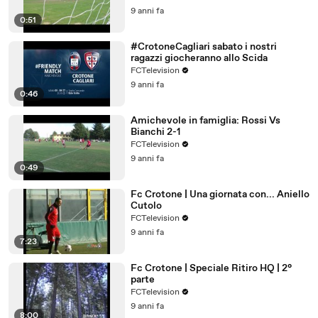
9 anni fa
0:51
#CrotoneCagliari sabato i nostri
ragazzi giocheranno allo Scida
FCTelevision
9 anni fa
0:46
Amichevole in famiglia: Rossi Vs
Bianchi 2-1
FCTelevision
9 anni fa
0:49
Fc Crotone | Una giornata con... Aniello
Cutolo
FCTelevision
9 anni fa
7:23
Fc Crotone | Speciale Ritiro HQ | 2°
parte
FCTelevision
9 anni fa
8:00