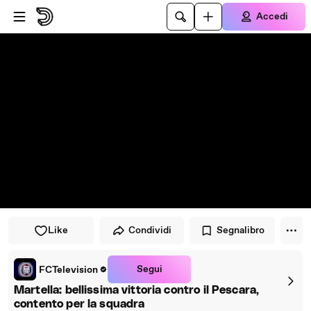
Vai al lettore
Passa al contenuto principale
Accedi
Like
Condividi
Segnalibro
Segui
FCTelevision
Martella: bellissima vittoria contro il Pescara,
contento per la squadra