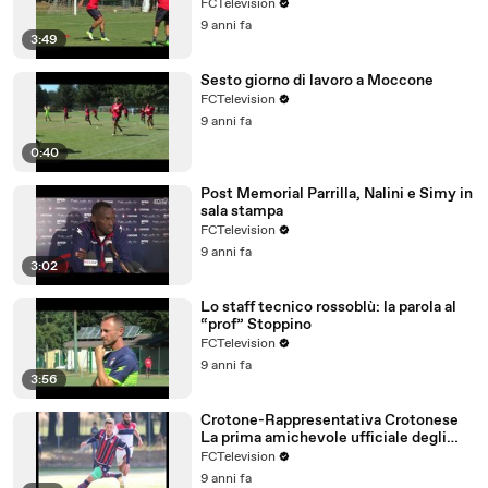
FCTelevision
9 anni fa
3:49
Sesto giorno di lavoro a Moccone
FCTelevision
9 anni fa
0:40
Post Memorial Parrilla, Nalini e Simy in
sala stampa
FCTelevision
9 anni fa
3:02
Lo staff tecnico rossoblù: la parola al
“prof” Stoppino
FCTelevision
9 anni fa
3:56
Crotone-Rappresentativa Crotonese
La prima amichevole ufficiale degli
squali
FCTelevision
9 anni fa