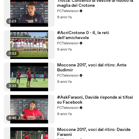
Trotta: Contento di vestire di nuovo la
maglia del Crotone
FCTelevision
9 anni fa
2:23
#AcriCrotone 0 - 6, le reti
dell'amichevole
FCTelevision
9 anni fa
0:52
Moccone 2017, voci dal ritiro: Ante
Budimir
FCTelevision
9 anni fa
3:33
#AskFaraoni, Davide risponde ai tifosi
su Facebook
FCTelevision
9 anni fa
6:45
Moccone 2017, voci dal ritiro: Davide
Faraoni