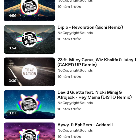
NoCopyrightSounds
10 năm trước
4:56
Diplo - Revolution (Gioni Remix)
NoCopyrightSounds
10 năm trước
3:54
23 ft. Miley Cyrus, Wiz Khalifa & Juicy J
(CAKED UP Remix)
NoCopyrightSounds
10 năm trước
3:39
David Guetta feat. Nicki Minaj &
Afrojack - Hey Mama (DISTO Remix)
NoCopyrightSounds
10 năm trước
3:07
Aywy. & EphRem - Adderall
NoCopyrightSounds
10 năm trước