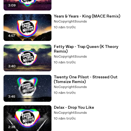
3:09
Years & Years - King (MACE Remix)
NoCopyrightSounds
10 năm trước
4:57
Fetty Wap - Trap Queen (K Theory
Remix)
NoCopyrightSounds
10 năm trước
3:40
Twenty One Pilsot - Stressed Out
(Tomsize Remix)
NoCopyrightSounds
10 năm trước
3:45
Delax - Drop You Like
NoCopyrightSounds
10 năm trước
2:36