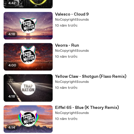
4:42
Valesco - Cloud 9
NoCopyrightSounds
10 năm trước
4:18
Veorra - Run
NoCopyrightSounds
10 năm trước
4:00
Yellow Claw - Shotgun (Flaxo Remix)
NoCopyrightSounds
10 năm trước
4:18
Eiffel 65 - Blue (K Theory Remix)
NoCopyrightSounds
10 năm trước
4:14