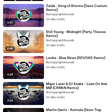
Zelda - Song of Storms (Deon Custom
Remix)
NoCopyrightSounds
10 năm trước
3:37
Still Young - Midnight (Party Thieves
Remix)
NoCopyrightSounds
10 năm trước
2:45
Lenka - Blue Skies (REVOKE Remix)
NoCopyrightSounds
10 năm trước
3:26
Major Lazer & DJ Snake - Lean On feat.
MØ (CRNKN Remix)
NoCopyrightSounds
10 năm trước
3:25
Martin Garrix - Animals (Gioni Trap