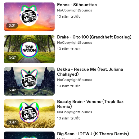
Echos - Silhouettes
NoCopyrightSounds
10 năm trước
3:31
Drake - 0 to 100 (Grandtheft Bootleg)
NoCopyrightSounds
10 năm trước
3:37
Dekku - Rescue Me (feat. Juliana
Chahayed)
NoCopyrightSounds
10 năm trước
5:42
Beauty Brain - Veneno (Tropkillaz
Remix)
NoCopyrightSounds
10 năm trước
3:47
Big Sean - IDFWU (K Theory Remix)