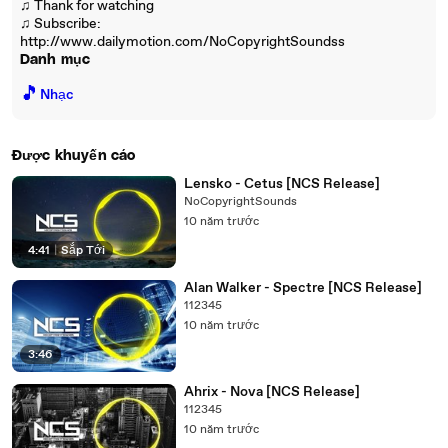
♫ Thank for watching
♫ Subscribe:
http://www.dailymotion.com/NoCopyrightSoundss
Danh mục
🎵
Nhạc
Được khuyến cáo
Lensko - Cetus [NCS Release]
NoCopyrightSounds
10 năm trước
4:41
|
Sắp Tới
Alan Walker - Spectre [NCS Release]
112345
10 năm trước
3:46
Ahrix - Nova [NCS Release]
112345
10 năm trước