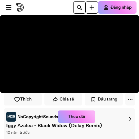
Đi đến trình phát
Đi đến nội dung chính
Đăng nhập
Thích
Chia sẻ
Dấu trang
Theo dõi
NoCopyrightSounds
Iggy Azalea - Black Widow (Delay Remix)
10 năm trước