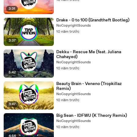
10 năm trước
3:31
Drake - 0 to 100 (Grandtheft Bootleg)
NoCopyrightSounds
10 năm trước
3:37
Dekku - Rescue Me (feat. Juliana
Chahayed)
NoCopyrightSounds
10 năm trước
5:42
Beauty Brain - Veneno (Tropkillaz
Remix)
NoCopyrightSounds
10 năm trước
3:47
Big Sean - IDFWU (K Theory Remix)
NoCopyrightSounds
10 năm trước
4:56