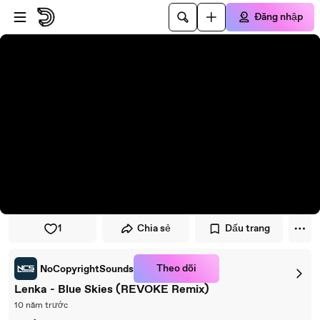
Đi đến trình phát
Đi đến nội dung chính
Đăng nhập
1
Chia sẻ
Dấu trang
Theo dõi
NoCopyrightSounds
Lenka - Blue Skies (REVOKE Remix)
10 năm trước