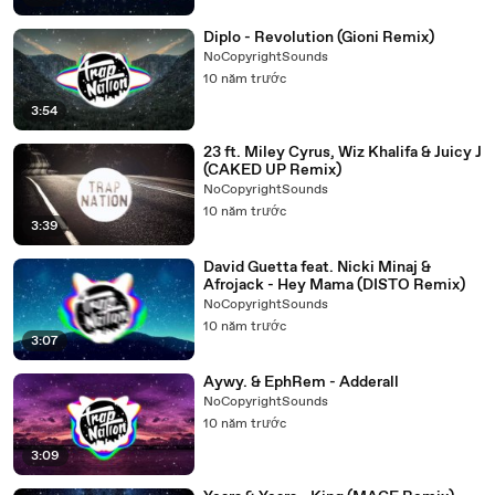
Diplo - Revolution (Gioni Remix)
NoCopyrightSounds
10 năm trước
3:54
23 ft. Miley Cyrus, Wiz Khalifa & Juicy J
(CAKED UP Remix)
NoCopyrightSounds
10 năm trước
3:39
David Guetta feat. Nicki Minaj &
Afrojack - Hey Mama (DISTO Remix)
NoCopyrightSounds
10 năm trước
3:07
Aywy. & EphRem - Adderall
NoCopyrightSounds
10 năm trước
3:09