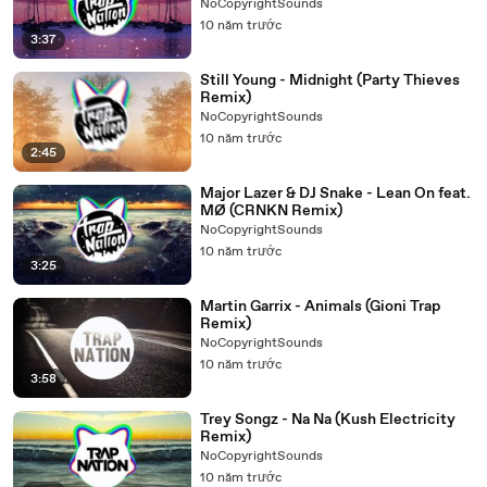
NoCopyrightSounds
10 năm trước
3:37
Still Young - Midnight (Party Thieves
Remix)
NoCopyrightSounds
10 năm trước
2:45
Major Lazer & DJ Snake - Lean On feat.
MØ (CRNKN Remix)
NoCopyrightSounds
10 năm trước
3:25
Martin Garrix - Animals (Gioni Trap
Remix)
NoCopyrightSounds
10 năm trước
3:58
Trey Songz - Na Na (Kush Electricity
Remix)
NoCopyrightSounds
10 năm trước