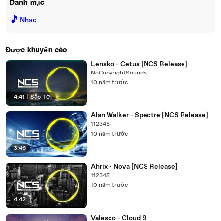
Danh mục
🎵
Nhạc
Được khuyến cáo
Lensko - Cetus [NCS Release]
NoCopyrightSounds
10 năm trước
4:41
|
Sắp Tới
Alan Walker - Spectre [NCS Release]
112345
10 năm trước
3:46
Ahrix - Nova [NCS Release]
112345
10 năm trước
4:42
Valesco - Cloud 9