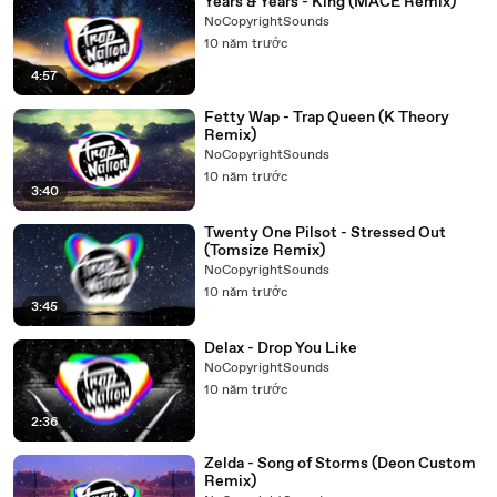
Years & Years - King (MACE Remix)
NoCopyrightSounds
10 năm trước
4:57
Fetty Wap - Trap Queen (K Theory
Remix)
NoCopyrightSounds
10 năm trước
3:40
Twenty One Pilsot - Stressed Out
(Tomsize Remix)
NoCopyrightSounds
10 năm trước
3:45
Delax - Drop You Like
NoCopyrightSounds
10 năm trước
2:36
Zelda - Song of Storms (Deon Custom
Remix)