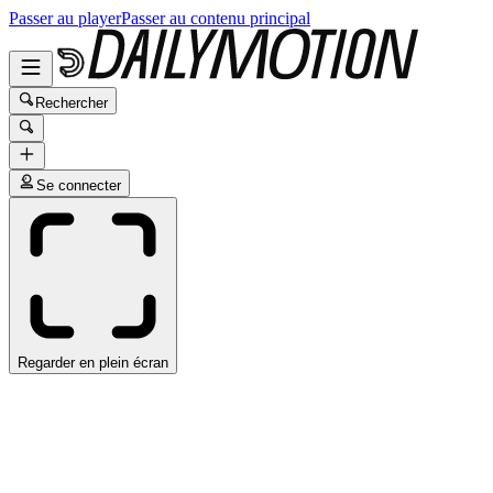
Passer au player
Passer au contenu principal
Rechercher
Se connecter
Regarder en plein écran