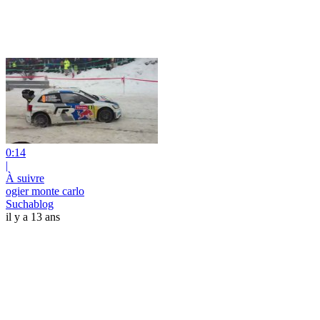
0:14
|
À suivre
ogier monte carlo
Suchablog
il y a 13 ans