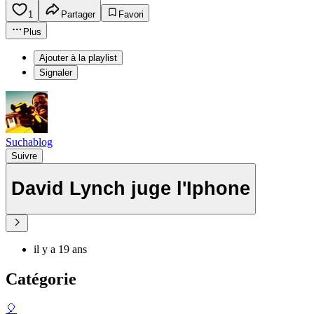
1
Partager
Favori
Plus
Ajouter à la playlist
Signaler
Suchablog
Suivre
David Lynch juge l'Iphone
il y a 19 ans
Catégorie
🎈