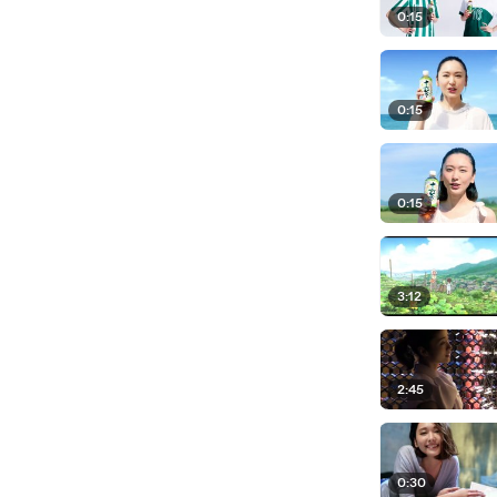
0:15
0:15
0:15
3:12
2:45
0:30