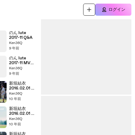
ログイン
のん lute
2017-11 Q&A
Ken36Q
9 年前
のん lute
2017-11 MVメ
イキング
Ken36Q
9 年前
新垣結衣
2016.02.01 十
六茶 登場 メイ
Ken36Q
キング 720p
10 年前
新垣結衣
2016.02.01 十
六茶 品質 15s
Ken36Q
720p
10 年前
新垣結衣