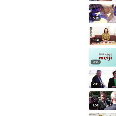
0:15
3:56
0:15
0:51
1:08