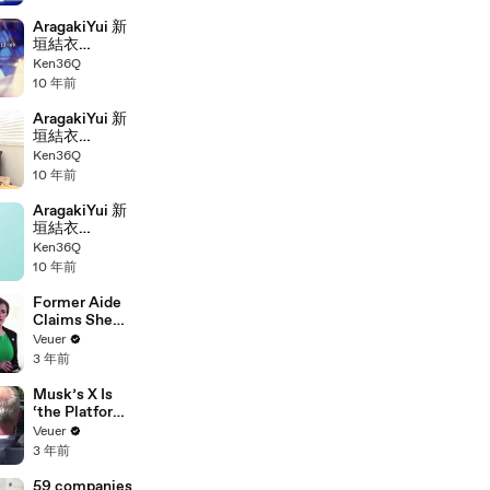
Days 宣言
1080p
AragakiYui 新
垣結衣
2016.03 KOSE
Ken36Q
Tokyo Seven
10 年前
Days 予告
1080p
AragakiYui 新
垣結衣
2016.03 明治
Ken36Q
マカダミア1号
10 年前
メイキング
720*404
AragakiYui 新
垣結衣
2016.03 明治
Ken36Q
マカダミア1号
10 年前
15S
1920*1080
Former Aide
Claims She
Was Asked to
Veuer
Make a ‘Hit
3 年前
List’ For
Trump
Musk’s X Is
‘the Platform
With the
Veuer
Largest Ratio
3 年前
of
Misinformatio
59 companies