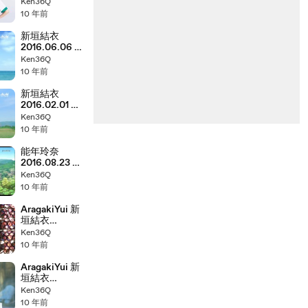
六茶Ｗ フット
Ken36Q
サル 15s 720p
10 年前
新垣結衣
2016.06.06 十
六茶 展開 15s
Ken36Q
720p
10 年前
新垣結衣
2016.02.01 十
六茶 登場 15s
Ken36Q
720p
10 年前
能年玲奈
2016.08.23 映
画「この世界の
Ken36Q
片隅に」
10 年前
[JIJIPRESS ]
720p
AragakiYui 新
垣結衣
2016.03 KOSE
Ken36Q
Tokyo Seven
10 年前
Days メイキン
グ 1080p
AragakiYui 新
垣結衣
2016.03 KOSE
Ken36Q
Tokyo Seven
10 年前