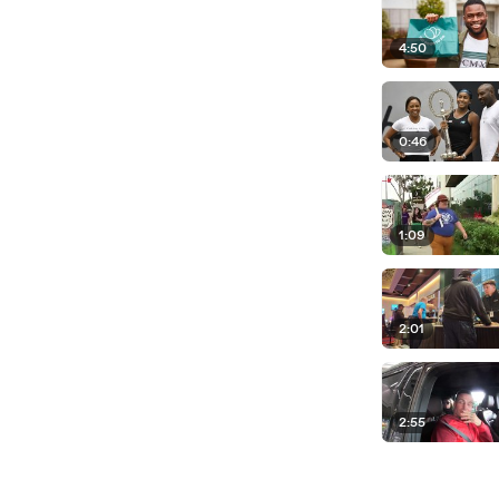
4:50
0:46
1:09
2:01
2:55