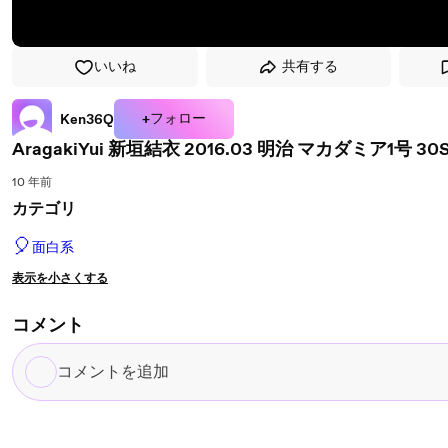
いいね
共有する
+フォロー
Ken36Q
AragakiYui 新垣結衣 2016.03 明治 マカダミア1号 30S 
10 年前
カテゴリ
🎈
面白系
表示を小さくする
コメント
コ
メ
ン
ト