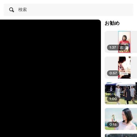
検索
お勧め
1:37
|
次
0:57
1:00
0:15