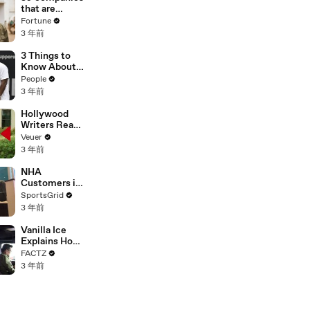
n or
that are
Disinformatio
changing the
Fortune
n’ Amongst
world: From
3 年前
All Social
Tesla to
Media
Chobani
3 Things to
Platforms
Know About
Coco Gauff's
People
Parents
3 年前
Hollywood
Writers Reach
‘Tentative
Veuer
Agreement’
3 年前
With Studios
After 146 Day
NHA
Strike
Customers in
Limbo as
SportsGrid
Company
3 年前
Faces
Potential
Vanilla Ice
Merger
Explains How
the 90’s
FACTZ
Shaped
3 年前
America