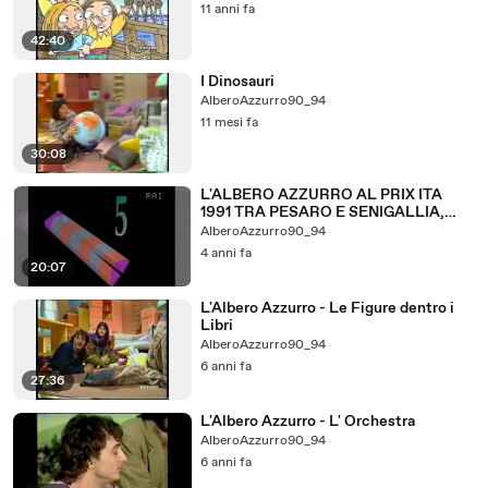
11 anni fa
42:40
I Dinosauri
AlberoAzzurro90_94
11 mesi fa
30:08
L'ALBERO AZZURRO AL PRIX ITA
1991 TRA PESARO E SENIGALLIA,
INCONTRO GENITORI E INSEGNANTI
AlberoAzzurro90_94
4 anni fa
20:07
L'Albero Azzurro - Le Figure dentro i
Libri
AlberoAzzurro90_94
6 anni fa
27:36
L'Albero Azzurro - L' Orchestra
AlberoAzzurro90_94
6 anni fa