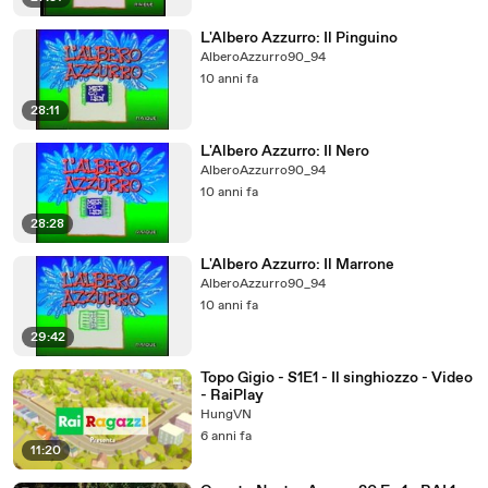
L'Albero Azzurro: Il Pinguino
AlberoAzzurro90_94
10 anni fa
28:11
L'Albero Azzurro: Il Nero
AlberoAzzurro90_94
10 anni fa
28:28
L'Albero Azzurro: Il Marrone
AlberoAzzurro90_94
10 anni fa
29:42
Topo Gigio - S1E1 - Il singhiozzo - Video
- RaiPlay
HungVN
6 anni fa
11:20