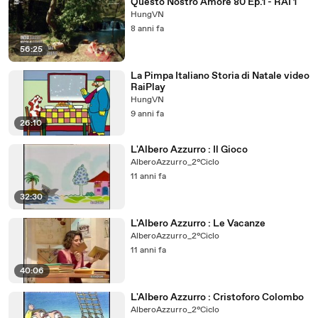
Questo Nostro Amore 80 Ep.1 - RAI 1
HungVN
8 anni fa
56:25
La Pimpa Italiano Storia di Natale video
RaiPlay
HungVN
9 anni fa
26:10
L'Albero Azzurro : Il Gioco
AlberoAzzurro_2°Ciclo
11 anni fa
32:30
L'Albero Azzurro : Le Vacanze
AlberoAzzurro_2°Ciclo
11 anni fa
40:06
L'Albero Azzurro : Cristoforo Colombo
AlberoAzzurro_2°Ciclo