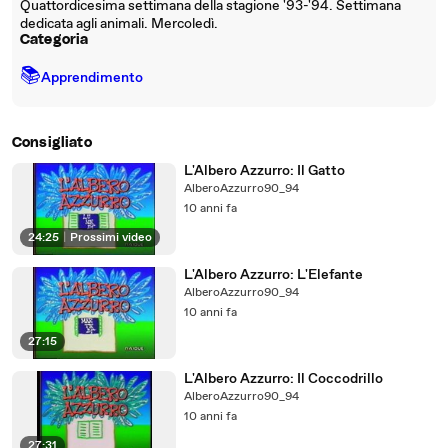
Quattordicesima settimana della stagione '93-'94. Settimana
dedicata agli animali. Mercoledì.
Categoria
📚
Apprendimento
Consigliato
L'Albero Azzurro: Il Gatto
AlberoAzzurro90_94
10 anni fa
24:25
|
Prossimi video
L'Albero Azzurro: L'Elefante
AlberoAzzurro90_94
10 anni fa
27:15
L'Albero Azzurro: Il Coccodrillo
AlberoAzzurro90_94
10 anni fa
27:31