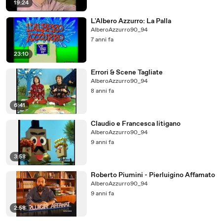
19:24
L'Albero Azzurro: La Palla
AlberoAzzurro90_94
7 anni fa
23:10
Errori & Scene Tagliate
AlberoAzzurro90_94
8 anni fa
6:41
Claudio e Francesca litigano
AlberoAzzurro90_94
9 anni fa
3:58
Roberto Piumini - Pierluigino Affamato
AlberoAzzurro90_94
9 anni fa
2:58