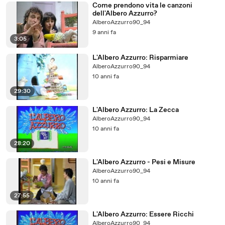
Come prendono vita le canzoni
dell'Albero Azzurro?
AlberoAzzurro90_94
9 anni fa
3:05
L'Albero Azzurro: Risparmiare
AlberoAzzurro90_94
10 anni fa
29:30
L'Albero Azzurro: La Zecca
AlberoAzzurro90_94
10 anni fa
28:20
L'Albero Azzurro - Pesi e Misure
AlberoAzzurro90_94
10 anni fa
27:55
L'Albero Azzurro: Essere Ricchi
AlberoAzzurro90_94