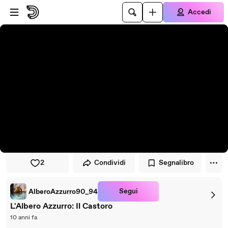
Vai al lettore
Passa al contenuto principale
Accedi
2
Condividi
Segnalibro
Segui
AlberoAzzurro90_94
L'Albero Azzurro: Il Castoro
10 anni fa