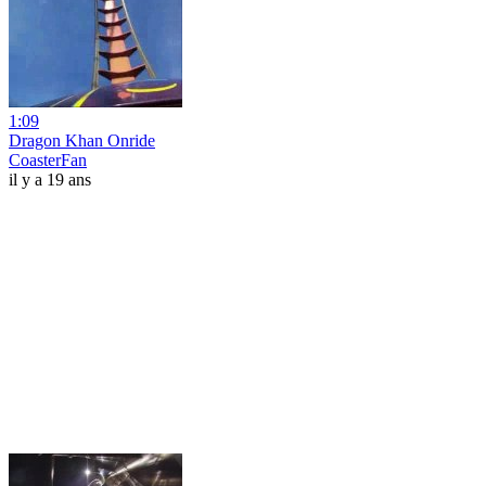
1:09
Dragon Khan Onride
CoasterFan
il y a 19 ans