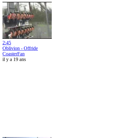
2:45
Oblivion - Offride
CoasterFan
il y a 19 ans