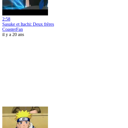
2:58
Sasuke et Itachi: Deux frères
CoasterFan
il y a 20 ans