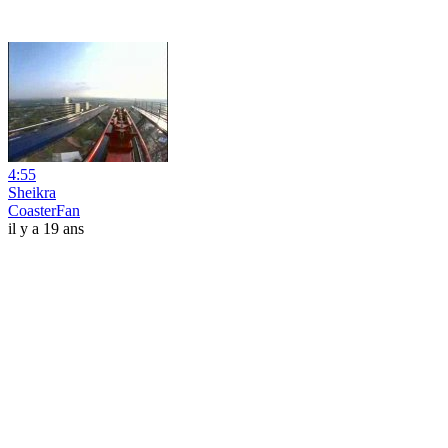
4:55
Sheikra
CoasterFan
il y a 19 ans