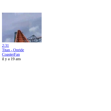
2:31
Titan - Onride
CoasterFan
il y a 19 ans