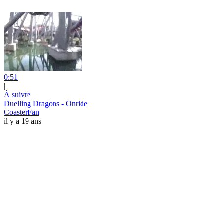
0:51
|
À suivre
Duelling Dragons - Onride
CoasterFan
il y a 19 ans