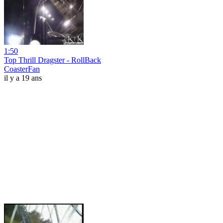
1:50
Top Thrill Dragster - RollBack
CoasterFan
il y a 19 ans