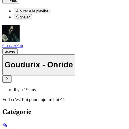
Plus
Ajouter à la playlist
Signaler
CoasterFan
Suivre
Goudurix - Onride
il y a 19 ans
Voila c'est fini pour aujourd'hui ^^
Catégorie
🗞