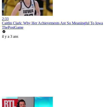
2:33
Caitlin Clark: Why Her Achievements Are So Meaningful To Iowa
ThePostGame
il y a 3 ans