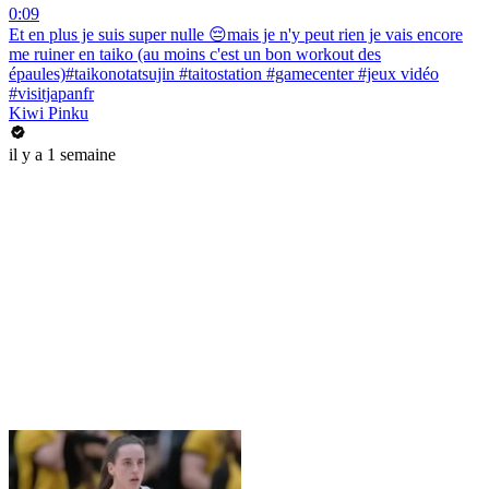
0:09
Et en plus je suis super nulle 😔mais je n'y peut rien je vais encore
me ruiner en taiko (au moins c'est un bon workout des
épaules)#taikonotatsujin #taitostation #gamecenter #jeux vidéo
#visitjapanfr
Kiwi Pinku
il y a 1 semaine