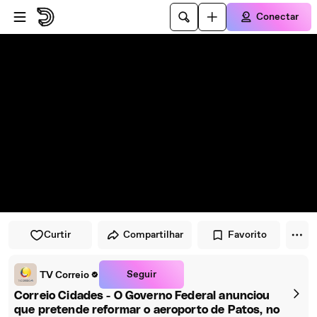
Pular para o player
Ir para o conteúdo principal
Conectar
Curtir
Compartilhar
Favorito
Seguir
TV Correio
Correio Cidades - O Governo Federal anunciou
que pretende reformar o aeroporto de Patos, no