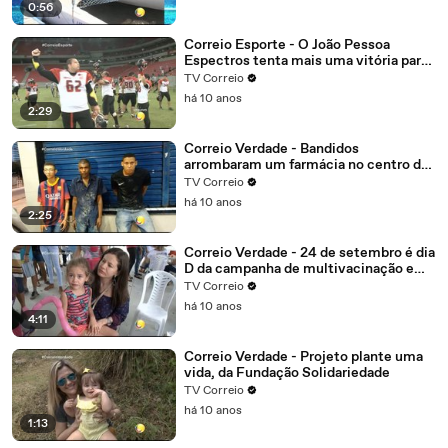
do Brasil
0:56
Correio Esporte - O João Pessoa
Espectros tenta mais uma vitória para
garantir vantagem
TV Correio
há 10 anos
2:29
Correio Verdade - Bandidos
arrombaram um farmácia no centro de
Campina Grande, o alarme disparou
TV Correio
eles não tiveram tempo de correr e
há 10 anos
foram presos.
2:25
Correio Verdade - 24 de setembro é dia
D da campanha de multivacinação em
João Pessoa
TV Correio
há 10 anos
4:11
Correio Verdade - Projeto plante uma
vida, da Fundação Solidariedade
TV Correio
há 10 anos
1:13