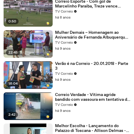
Correio Esporte - Com gol de
Marcelinho Paraíba, Treze vence
Nacional de Patos, alivia a crise e abre
TV Correio
vantagem na liderança do grupo B
há 8 anos
0:50
Mulher Demais – Homenagem ao
Aniversário de Fernanda Albuquerque.
Parte 4
TV Correio
há 9 anos
22:45
Verão é na Correio - 20.01.2018 - Parte
3
TV Correio
há 9 anos
16:04
Correio Verdade - Vítima agride
bandido com vassoura em tentativa de
assalto no bairro dos Estados
TV Correio
há 9 anos
2:42
Melhor Escolha - Lançamento do
Palazzo di Toscana - Allison Delmas -