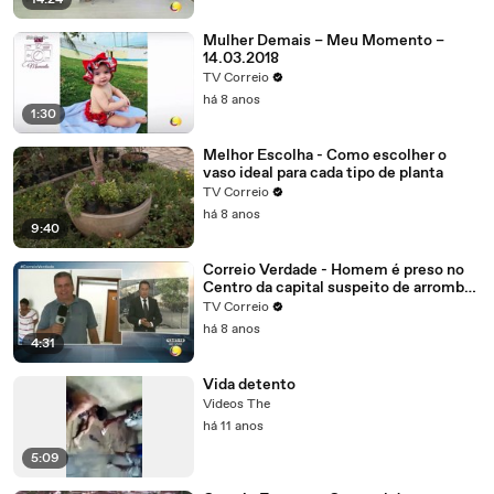
14:24
Mulher Demais – Meu Momento –
14.03.2018
TV Correio
há 8 anos
1:30
Melhor Escolha - Como escolher o
vaso ideal para cada tipo de planta
TV Correio
há 8 anos
9:40
Correio Verdade - Homem é preso no
Centro da capital suspeito de arrombar
uma casa
TV Correio
há 8 anos
4:31
Vida detento
Videos The
há 11 anos
5:09