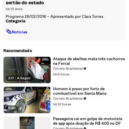
sertão do estado
há 10 anos
Programa 28/02/2016 – Apresentado por Clara Torres.
Categoria
🗞
Notícias
Recomendado
Ataque de abelhas mata três cachorros
na Fercal
Correio Braziliense
há 8 horas
3:11
|
A Seguir
Homem é preso por furto de
combustível em Santa Maria
Correio Braziliense
há 10 horas
0:20
Passageira cai em golpe de motorista
de app após doação de R$ 400 no DF
Correio Braziliense