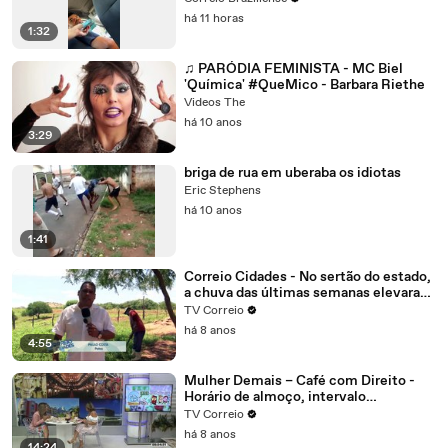
há 11 horas
1:32
♫ PARÓDIA FEMINISTA - MC Biel
'Química' #QueMico - Barbara Riethe
Videos The
há 10 anos
3:29
briga de rua em uberaba os idiotas
Eric Stephens
há 10 anos
1:41
Correio Cidades - No sertão do estado,
a chuva das últimas semanas elevaram
o nível dos reservatórios na região de
TV Correio
Patos.
há 8 anos
4:55
Mulher Demais – Café com Direito -
Horário de almoço, intervalo
interjornada tudo isso é direito do
TV Correio
trabalhador, mas com algumas regras
há 8 anos