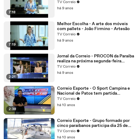
Sócio diretor
TV Correio
há 9 anos
7:18
Melhor Escolha - A arte dos móveis
com pallets - João Firmino - Artesão
TV Correio
há 9 anos
7:19
Jornal da Correio - PROCON da Paraíba
realiza na próxima segunda-feira
mutirão online para negociação de
TV Correio
dívidas
há 9 anos
2:21
Correio Esporte - O Sport Campina e
Nacional de Patos tem partida
importante.
TV Correio
há 10 anos
2:38
Correio Esporte - Grupo formado por
cinco paraibanos participa dia 25 de
setembro da edição 2016 da regata
TV Correio
refeno, considerada uma das maiores
há 10 anos