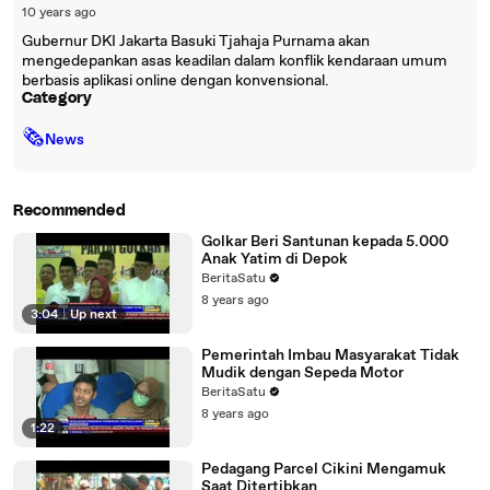
10 years ago
Gubernur DKI Jakarta Basuki Tjahaja Purnama akan
mengedepankan asas keadilan dalam konflik kendaraan umum
berbasis aplikasi online dengan konvensional.
Category
🗞
News
Recommended
Golkar Beri Santunan kepada 5.000
Anak Yatim di Depok
BeritaSatu
8 years ago
3:04
|
Up next
Pemerintah Imbau Masyarakat Tidak
Mudik dengan Sepeda Motor
BeritaSatu
8 years ago
1:22
Pedagang Parcel Cikini Mengamuk
Saat Ditertibkan