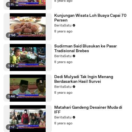
8 years ago
1:11
Kunjungan Wisata Loh Buaya Capai 70
Persen
BeritaSatu
8 years ago
2:56
Sudirman Said Blusukan ke Pasar
Tradisional Brebes
BeritaSatu
8 years ago
1:21
Dedi Mulyadi Tak Ingin Menang
Berdasarkan Hasil Survei
BeritaSatu
8 years ago
1:44
Matahari Gandeng Desainer Muda di
IFF
BeritaSatu
8 years ago
2:17