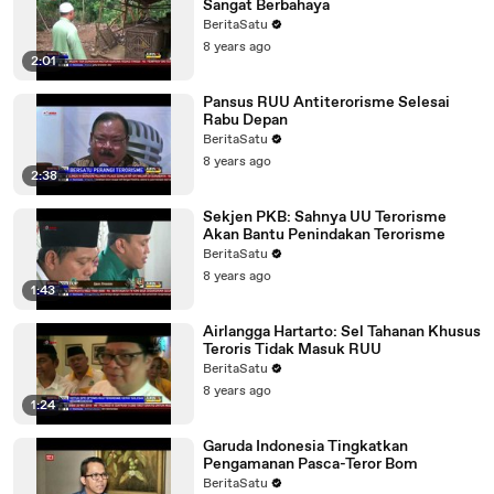
Sangat Berbahaya
BeritaSatu
8 years ago
2:01
Pansus RUU Antiterorisme Selesai
Rabu Depan
BeritaSatu
8 years ago
2:38
Sekjen PKB: Sahnya UU Terorisme
Akan Bantu Penindakan Terorisme
BeritaSatu
8 years ago
1:43
Airlangga Hartarto: Sel Tahanan Khusus
Teroris Tidak Masuk RUU
BeritaSatu
8 years ago
1:24
Garuda Indonesia Tingkatkan
Pengamanan Pasca-Teror Bom
BeritaSatu