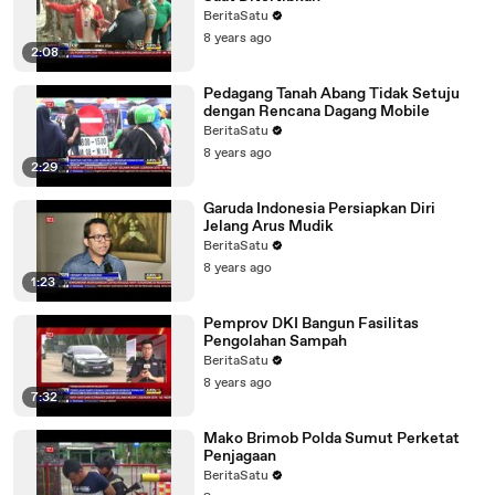
BeritaSatu
8 years ago
2:08
Pedagang Tanah Abang Tidak Setuju
dengan Rencana Dagang Mobile
BeritaSatu
8 years ago
2:29
Garuda Indonesia Persiapkan Diri
Jelang Arus Mudik
BeritaSatu
8 years ago
1:23
Pemprov DKI Bangun Fasilitas
Pengolahan Sampah
BeritaSatu
8 years ago
7:32
Mako Brimob Polda Sumut Perketat
Penjagaan
BeritaSatu