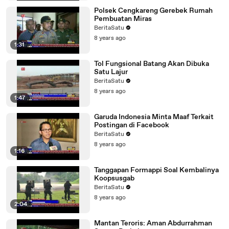
Polsek Cengkareng Gerebek Rumah
Pembuatan Miras
BeritaSatu
8 years ago
1:31
Tol Fungsional Batang Akan Dibuka
Satu Lajur
BeritaSatu
8 years ago
1:47
Garuda Indonesia Minta Maaf Terkait
Postingan di Facebook
BeritaSatu
8 years ago
1:16
Tanggapan Formappi Soal Kembalinya
Koopsusgab
BeritaSatu
8 years ago
2:04
Mantan Teroris: Aman Abdurrahman