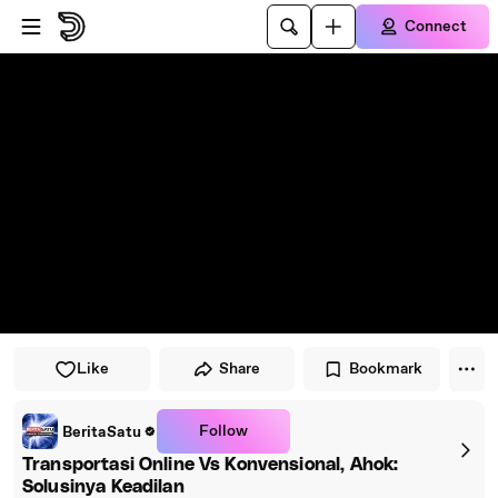
Skip to player
Skip to main content
Connect
Like
Share
Bookmark
Follow
BeritaSatu
Transportasi Online Vs Konvensional, Ahok:
Solusinya Keadilan