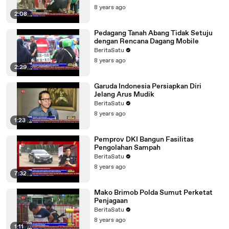
8 years ago
2:08
Pedagang Tanah Abang Tidak Setuju
dengan Rencana Dagang Mobile
BeritaSatu
8 years ago
2:29
Garuda Indonesia Persiapkan Diri
Jelang Arus Mudik
BeritaSatu
8 years ago
1:23
Pemprov DKI Bangun Fasilitas
Pengolahan Sampah
BeritaSatu
8 years ago
7:32
Mako Brimob Polda Sumut Perketat
Penjagaan
BeritaSatu
8 years ago
1:11