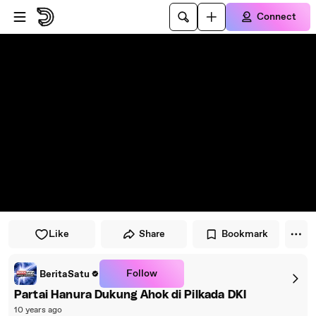
Skip to player
Skip to main content
Connect
Like
Share
Bookmark
Follow
BeritaSatu
Partai Hanura Dukung Ahok di Pilkada DKI
10 years ago