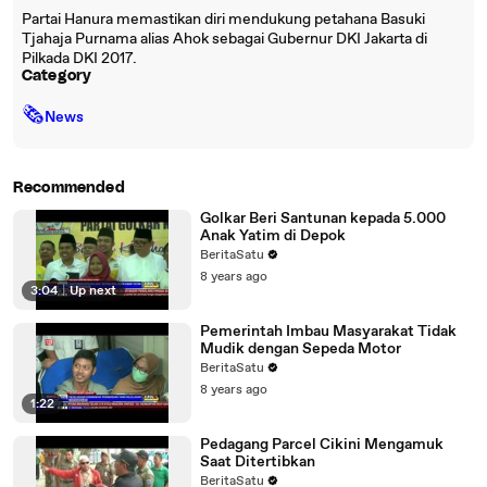
Partai Hanura memastikan diri mendukung petahana Basuki
Tjahaja Purnama alias Ahok sebagai Gubernur DKI Jakarta di
Pilkada DKI 2017.
Category
🗞
News
Recommended
Golkar Beri Santunan kepada 5.000
Anak Yatim di Depok
BeritaSatu
8 years ago
3:04
|
Up next
Pemerintah Imbau Masyarakat Tidak
Mudik dengan Sepeda Motor
BeritaSatu
8 years ago
1:22
Pedagang Parcel Cikini Mengamuk
Saat Ditertibkan
BeritaSatu