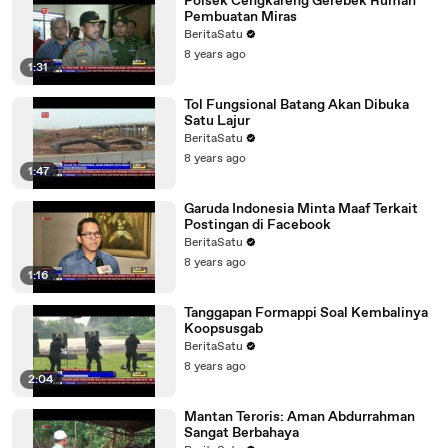
Polsek Cengkareng Gerebek Rumah
Pembuatan Miras
BeritaSatu
8 years ago
1:31
Tol Fungsional Batang Akan Dibuka
Satu Lajur
BeritaSatu
8 years ago
1:47
Garuda Indonesia Minta Maaf Terkait
Postingan di Facebook
BeritaSatu
8 years ago
1:16
Tanggapan Formappi Soal Kembalinya
Koopsusgab
BeritaSatu
8 years ago
2:04
Mantan Teroris: Aman Abdurrahman
Sangat Berbahaya