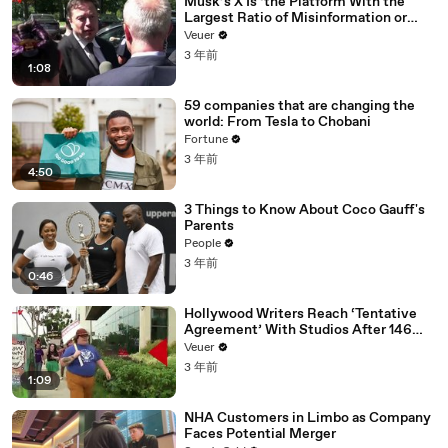
Musk’s X Is ‘the Platform With the
Largest Ratio of Misinformation or
Disinformation’ Amongst All Social
Veuer
Media Platforms
3 年前
1:08
59 companies that are changing the
world: From Tesla to Chobani
Fortune
3 年前
4:50
3 Things to Know About Coco Gauff's
Parents
People
3 年前
0:46
Hollywood Writers Reach ‘Tentative
Agreement’ With Studios After 146
Day Strike
Veuer
3 年前
1:09
NHA Customers in Limbo as Company
Faces Potential Merger