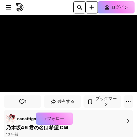
プレイヤーにスキップ
メインコンテンツにスキップ
ログイン
ブックマー
1
共有する
ク
+フォロー
nanaitigo
乃木坂46 君の名は希望 CM
10 年前