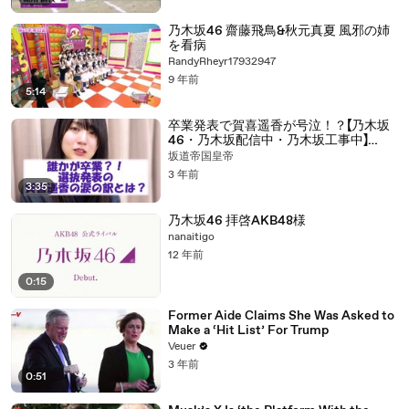
乃木坂46 齋藤飛鳥&秋元真夏 風邪の姉
を看病
RandyRheyr17932947
9 年前
5:14
卒業発表で賀喜遥香が号泣！？【乃木坂
46・乃木坂配信中・乃木坂工事中】
#2ch #nogizaka46 #乃木坂46 #賀喜
坂道帝国皇帝
遥香
3 年前
3:35
乃木坂46 拝啓AKB48様
nanaitigo
12 年前
0:15
Former Aide Claims She Was Asked to
Make a ‘Hit List’ For Trump
Veuer
3 年前
0:51