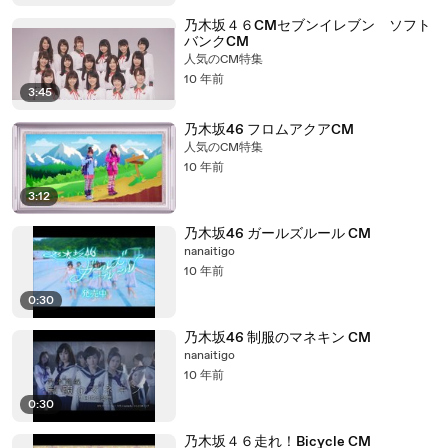
乃木坂４６CMセブンイレブン ソフト
バンクCM
人気のCM特集
10 年前
3:45
乃木坂46 フロムアクアCM
人気のCM特集
10 年前
3:12
乃木坂46 ガールズルール CM
nanaitigo
10 年前
0:30
乃木坂46 制服のマネキン CM
nanaitigo
10 年前
0:30
乃木坂４６走れ！Bicycle CM