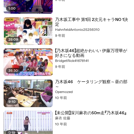
3 年前
1:00
乃木坂工事中 第1回 2次元キャラNO 1決
定
HahnfeldAntonio25256310
9 年前
25:09
【乃木坂46】超絶かわいい 伊藤万理華が
好きになる動画
BridgetRick41676141
9 年前
35:30
乃木坂46 ケータリング観察～昼の部
～
Opemozed
10 年前
9:10
【未公開】深川麻衣の50m走『乃木坂46』
麻衣 佐藤
10 年前
0:18