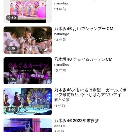
nanaitigo
10 年前
0:30
乃木坂46 おいでシャンプー CM
nanaitigo
10 年前
0:15
乃木坂46 ぐるぐるカーテンCM
nanaitigo
10 年前
0:15
乃木坂46／君の名は希望 ガールズポ
ップ最前線!～今いちばんアツいアイド
ルたち2014・夏～ 2014-08-29
麻衣 佐藤
11 年前
3:40
乃木坂46 2022年末挨拶
dodTV