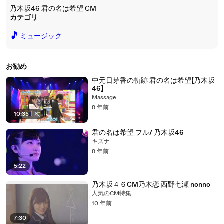
乃木坂46 君の名は希望 CM
カテゴリ
🎵
ミュージック
お勧め
中元日芽香の軌跡 君の名は希望【乃木坂
46】
Massage
8 年前
10:35
|
次
君の名は希望 フル/ 乃木坂46
キズナ
8 年前
5:22
乃木坂４６CM乃木恋 西野七瀬 nonno
人気のCM特集
10 年前
7:30