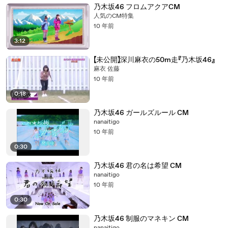
乃木坂46 フロムアクアCM
人気のCM特集
10 年前
3:12
【未公開】深川麻衣の50m走『乃木坂46』
麻衣 佐藤
10 年前
0:18
乃木坂46 ガールズルール CM
nanaitigo
10 年前
0:30
乃木坂46 君の名は希望 CM
nanaitigo
10 年前
0:30
乃木坂46 制服のマネキン CM