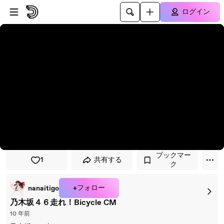
プレイヤーにスキップ
メインコンテンツにスキップ
ログイン
ブックマー
1
共有する
ク
+フォロー
nanaitigo
乃木坂４６走れ！Bicycle CM
10 年前