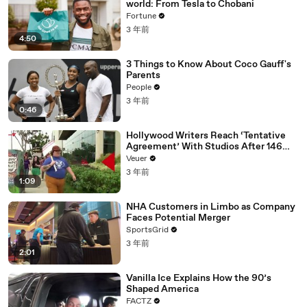
world: From Tesla to Chobani
Fortune
3 年前
4:50
3 Things to Know About Coco Gauff's
Parents
People
3 年前
0:46
Hollywood Writers Reach ‘Tentative
Agreement’ With Studios After 146
Day Strike
Veuer
3 年前
1:09
NHA Customers in Limbo as Company
Faces Potential Merger
SportsGrid
3 年前
2:01
Vanilla Ice Explains How the 90’s
Shaped America
FACTZ