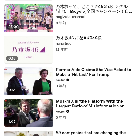
乃木坂って、どこ？ #45 3rdシングル
「走れ！Bicycle」全国キャンペーン！自
転車で全国PRツアー！
nogizaka-channel
9 年前
25:00
乃木坂46 拝啓AKB48様
nanaitigo
12 年前
0:15
Former Aide Claims She Was Asked to
Make a ‘Hit List’ For Trump
Veuer
3 年前
0:51
Musk’s X Is ‘the Platform With the
Largest Ratio of Misinformation or
Disinformation’ Amongst All Social
Veuer
Media Platforms
3 年前
1:08
59 companies that are changing the