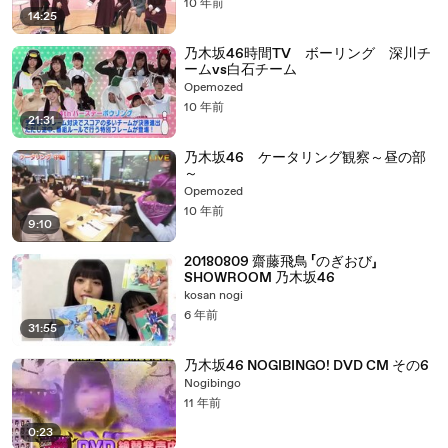
10 年前
14:25
乃木坂46時間TV ボーリング 深川チ
ームvs白石チーム
Opemozed
10 年前
21:31
乃木坂46 ケータリング観察～昼の部
～
Opemozed
10 年前
9:10
20180809 齋藤飛鳥 「のぎおび」
SHOWROOM 乃木坂46
kosan nogi
6 年前
31:55
乃木坂46 NOGIBINGO! DVD CM その6
Nogibingo
11 年前
0:23