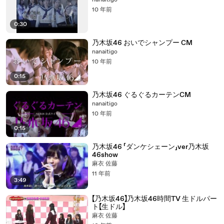
nanaitigo
10 年前
0:30
乃木坂46 おいでシャンプー CM
nanaitigo
10 年前
0:15
乃木坂46 ぐるぐるカーテンCM
nanaitigo
10 年前
0:15
乃木坂46 「ダンケシェーン」ver乃木坂
46show
麻衣 佐藤
11 年前
3:49
【乃木坂46】乃木坂46時間TV 生ドルパー
ト【生ドル】
麻衣 佐藤