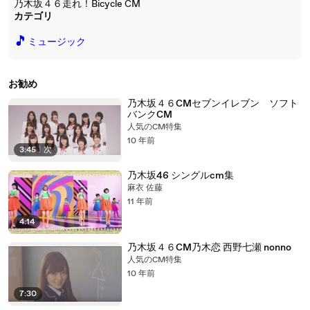
乃木坂４６走れ！Bicycle CM
カテゴリ
🎵
ミュージック
お勧め
乃木坂４６CMセブンイレブン ソフト
バンクCM
人気のCM特集
10 年前
3:45
|
次
乃木坂46 シングルcm集
麻衣 佐藤
11 年前
4:14
乃木坂４６CM乃木恋 西野七瀬 nonno
人気のCM特集
10 年前
7:30