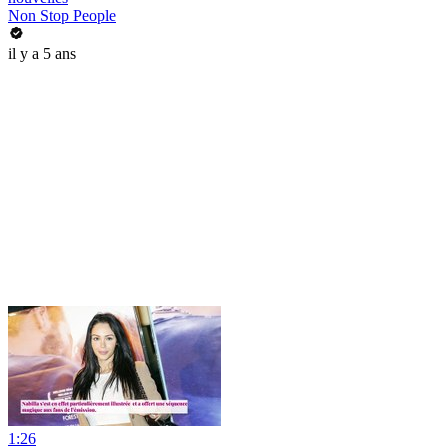
Non Stop People
il y a 5 ans
1:26