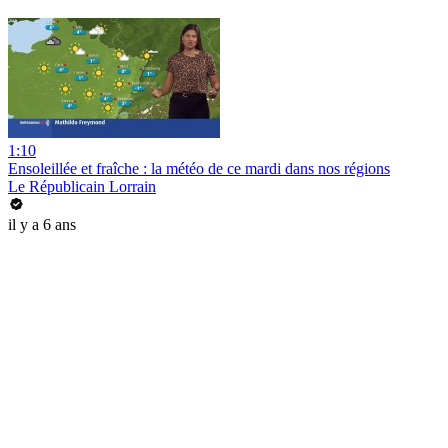
1:10
Ensoleillée et fraîche : la météo de ce mardi dans nos régions
Le Républicain Lorrain
il y a 6 ans