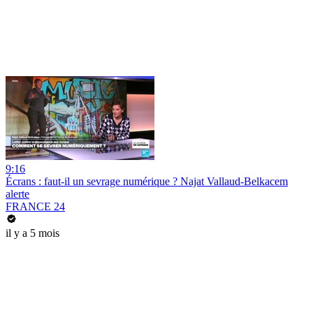
9:16
Écrans : faut-il un sevrage numérique ? Najat Vallaud-Belkacem
alerte
FRANCE 24
il y a 5 mois