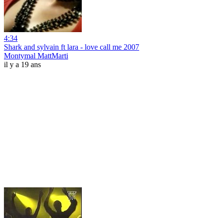
4:34
Shark and sylvain ft lara - love call me 2007
Montymal MattMarti
il y a 19 ans