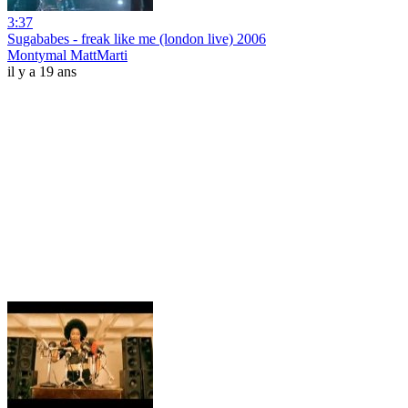
3:37
Sugababes - freak like me (london live) 2006
Montymal MattMarti
il y a 19 ans