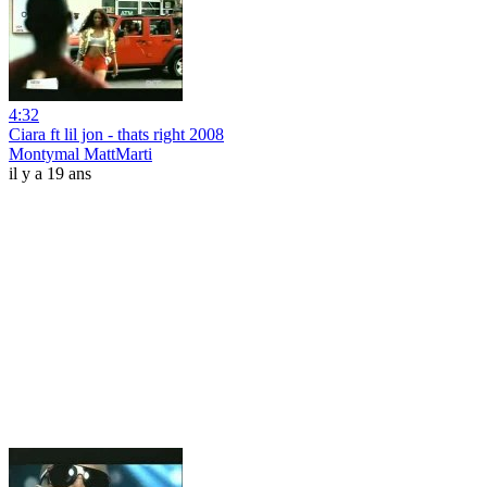
4:32
Ciara ft lil jon - thats right 2008
Montymal MattMarti
il y a 19 ans