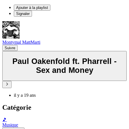
Ajouter à la playlist
Signaler
Montymal MattMarti
Suivre
Paul Oakenfold ft. Pharrell -
Sex and Money
il y a 19 ans
Catégorie
🎵
Musique