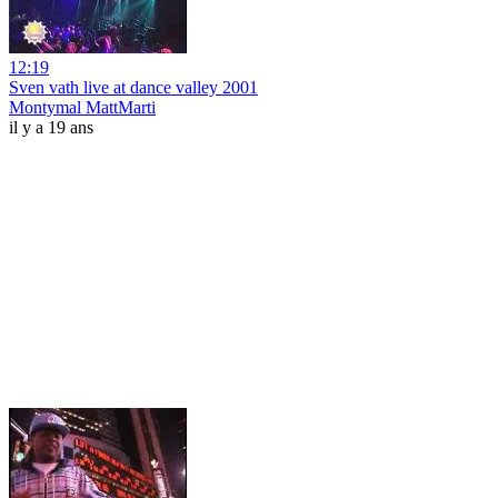
12:19
Sven vath live at dance valley 2001
Montymal MattMarti
il y a 19 ans