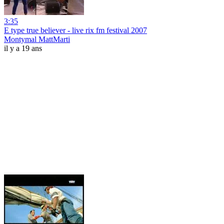
3:35
E type true believer - live rix fm festival 2007
Montymal MattMarti
il y a 19 ans