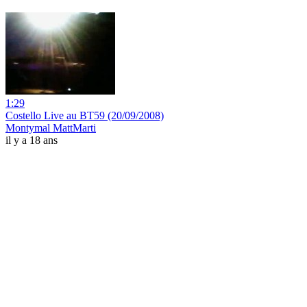
1:29
Costello Live au BT59 (20/09/2008)
Montymal MattMarti
il y a 18 ans