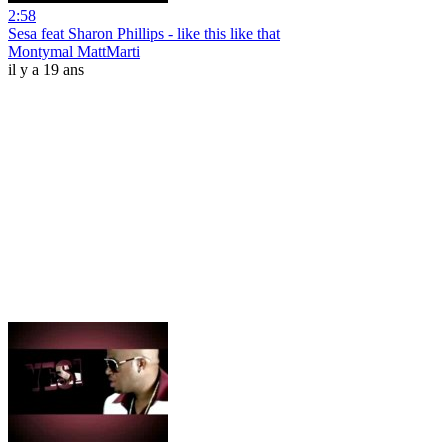
2:58
Sesa feat Sharon Phillips - like this like that
Montymal MattMarti
il y a 19 ans