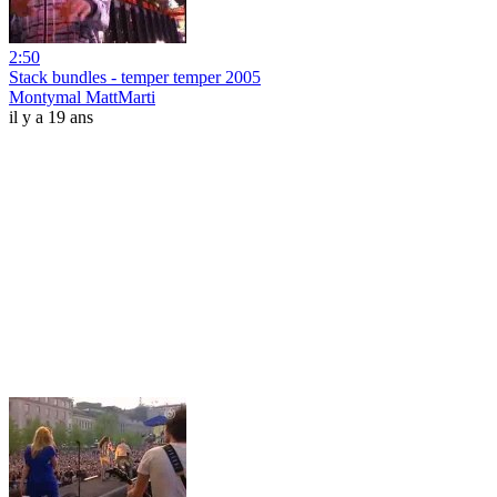
2:50
Stack bundles - temper temper 2005
Montymal MattMarti
il y a 19 ans