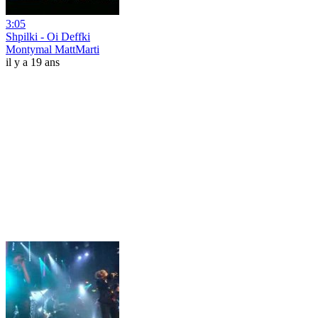
3:05
Shpilki - Oi Deffki
Montymal MattMarti
il y a 19 ans