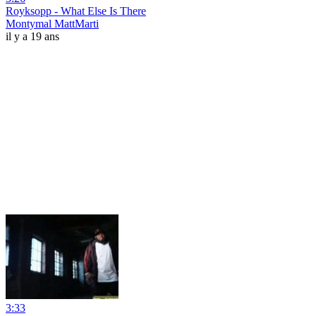
Royksopp - What Else Is There
Montymal MattMarti
il y a 19 ans
3:33