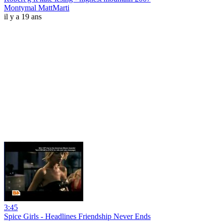
Montymal MattMarti
il y a 19 ans
3:45
Spice Girls - Headlines Friendship Never Ends