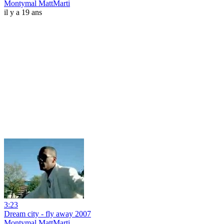
Montymal MattMarti
il y a 19 ans
3:23
Dream city - fly away 2007
Montymal MattMarti