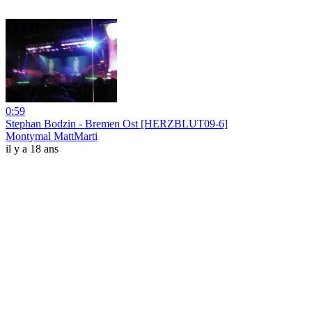
0:59
Stephan Bodzin - Bremen Ost [HERZBLUT09-6]
Montymal MattMarti
il y a 18 ans