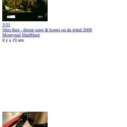
3:51
Slim thug - theme song & hoggs on da grind 2008
Montymal MattMarti
il y a 19 ans