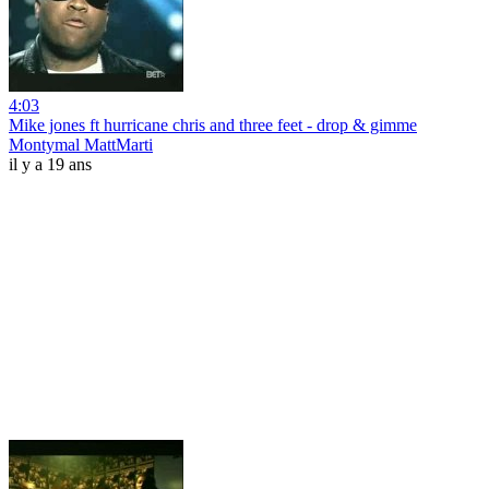
4:03
Mike jones ft hurricane chris and three feet - drop & gimme
Montymal MattMarti
il y a 19 ans