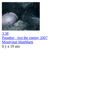
3:38
Paradise - lost the enemy 2007
Montymal MattMarti
il y a 19 ans