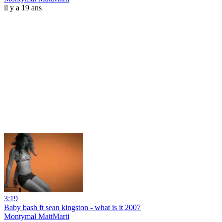
il y a 19 ans
3:19
Baby bash ft sean kingston - what is it 2007
Montymal MattMarti