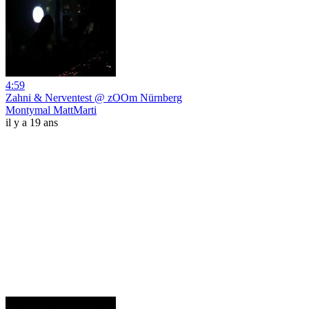
4:59
Zahni & Nerventest @ zOOm Nürnberg
Montymal MattMarti
il y a 19 ans