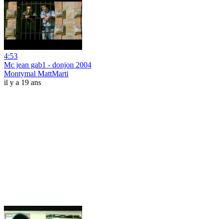
4:53
Mc jean gab1 - donjon 2004
Montymal MattMarti
il y a 19 ans