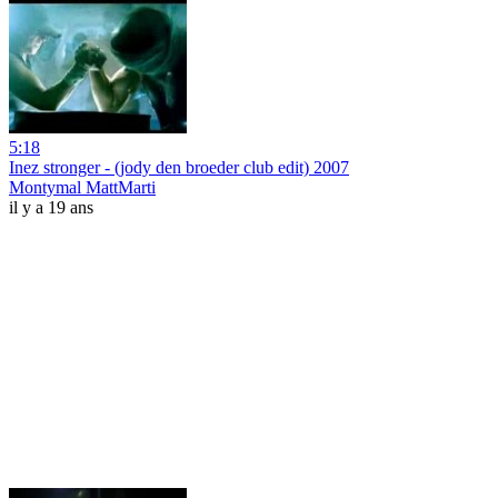
5:18
Inez stronger - (jody den broeder club edit) 2007
Montymal MattMarti
il y a 19 ans