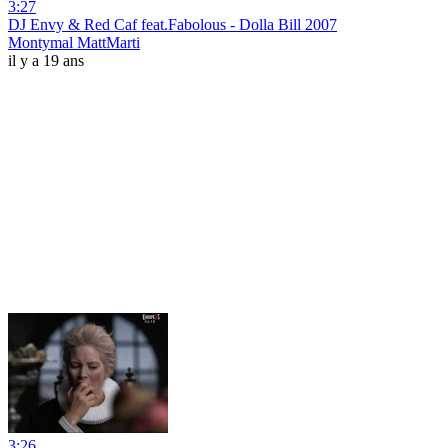
3:27
DJ Envy & Red Caf feat.Fabolous - Dolla Bill 2007
Montymal MattMarti
il y a 19 ans
3:26