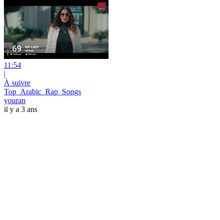
11:54
|
À suivre
Top_Arabic_Rap_Songs
youran
il y a 3 ans